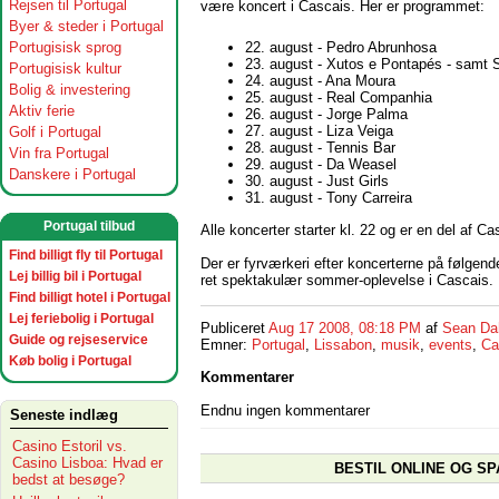
Rejsen til Portugal
være koncert i Cascais. Her er programmet:
Byer & steder i Portugal
Portugisisk sprog
22. august - Pedro Abrunhosa
23. august - Xutos e Pontapés - samt S
Portugisisk kultur
24. august - Ana Moura
Bolig & investering
25. august - Real Companhia
Aktiv ferie
26. august - Jorge Palma
27. august - Liza Veiga
Golf i Portugal
28. august - Tennis Bar
Vin fra Portugal
29. august - Da Weasel
Danskere i Portugal
30. august - Just Girls
31. august - Tony Carreira
Portugal tilbud
Alle koncerter starter kl. 22 og er en del af 
Find billigt fly til Portugal
Der er fyrværkeri efter koncerterne på følgend
Lej billig bil i Portugal
ret spektakulær sommer-oplevelse i Cascais.
Find billigt hotel i Portugal
Lej feriebolig i Portugal
Publiceret
Aug 17 2008, 08:18 PM
af
Sean Da
Guide og rejseservice
Emner:
Portugal
,
Lissabon
,
musik
,
events
,
Ca
Køb bolig i Portugal
Kommentarer
Endnu ingen kommentarer
Seneste indlæg
Casino Estoril vs.
Casino Lisboa: Hvad er
BESTIL ONLINE OG SP
bedst at besøge?