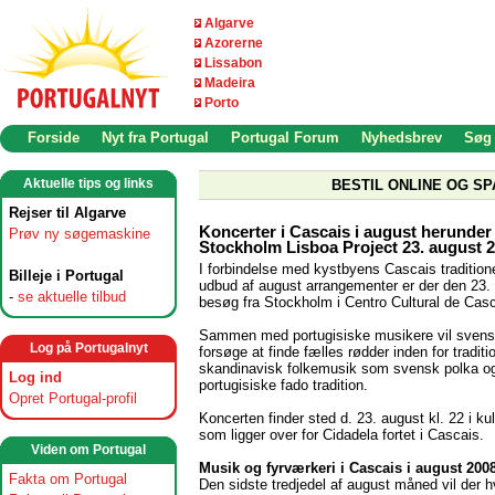
Algarve
Azorerne
Lissabon
Madeira
Porto
Forside
Nyt fra Portugal
Portugal Forum
Nyhedsbrev
Søg
Aktuelle tips og links
BESTIL ONLINE OG SP
Rejser til Algarve
Koncerter i Cascais i august herunder
Prøv ny søgemaskine
Stockholm Lisboa Project 23. august 
I forbindelse med kystbyens Cascais traditione
Billeje i Portugal
udbud af august arrangementer er der den 23.
-
se aktuelle tilbud
besøg fra Stockholm i Centro Cultural de Casc
Sammen med portugisiske musikere vil sven
Log på Portugalnyt
forsøge at finde fælles rødder inden for traditi
skandinavisk folkemusik som svensk polka og
Log ind
portugisiske fado tradition.
Opret Portugal-profil
Koncerten finder sted d. 23. august kl. 22 i kul
som ligger over for Cidadela fortet i Cascais.
Viden om Portugal
Musik og fyrværkeri i Cascais i august 200
Fakta om Portugal
Den sidste tredjedel af august måned vil der h