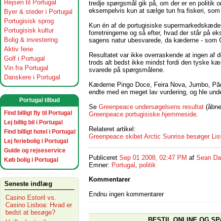
Rejsen til Portugal
tredje spørgsmål gik på, om der er en politik 
eksempelvis kun at sælge tun fra fiskeri, som
Byer & steder i Portugal
Portugisisk sprog
Kun én af de portugisiske supermarkedskæder
Portugisisk kultur
forretningerne og så efter, hvad der står på e
Bolig & investering
sagens natur ubesvarede, da kæderne - som G
Aktiv ferie
Resultatet var ikke overraskende at ingen af 
Golf i Portugal
trods alt bedst ikke mindst fordi den tyske kæ
Vin fra Portugal
svarede på spørgsmålene.
Danskere i Portugal
Kæderne Pingo Doce, Feira Nova, Jumbo, Pão
endte med en meget lav vurdering, og hle unders
Portugal tilbud
Se
Greenpeace undersøgelsens resultat
(åbne
Find billigt fly til Portugal
Greenpeace portugisiske hjemmeside
.
Lej billig bil i Portugal
Relateret artikel:
Find billigt hotel i Portugal
Greenpeace skibet Arctic Sunrise besøger Li
Lej feriebolig i Portugal
Guide og rejseservice
Publiceret
Sep 01 2008, 02:47 PM
af
Sean Da
Køb bolig i Portugal
Emner:
Portugal
,
politik
Kommentarer
Seneste indlæg
Endnu ingen kommentarer
Casino Estoril vs.
Casino Lisboa: Hvad er
bedst at besøge?
BESTIL ONLINE OG SP