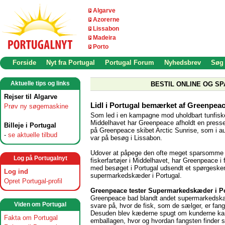
Algarve
Azorerne
Lissabon
Madeira
Porto
Forside
Nyt fra Portugal
Portugal Forum
Nyhedsbrev
Søg
Aktuelle tips og links
BESTIL ONLINE OG SP
Rejser til Algarve
Lidl i Portugal bemærket af Greenpea
Prøv ny søgemaskine
Som led i en kampagne mod uholdbart tunfiske
Middelhavet har Greenpeace afholdt en press
Billeje i Portugal
på Greenpeace skibet Arctic Sunrise, som i a
-
se aktuelle tilbud
var på besøg i Lissabon.
Udover at påpege den ofte meget sparsomme 
Log på Portugalnyt
fiskerfartøjer i Middelhavet, har Greenpeace i 
med besøget i Portugal udsendt et spørgeskem
Log ind
supermarkedskæder i Portugal.
Opret Portugal-profil
Greenpeace tester Supermarkedskæder i P
Greenpeace bad blandt andet supermarkedsk
Viden om Portugal
svare på, hvor de fisk, som de sælger, er fang
Desuden blev kæderne spugt om kunderne ka
Fakta om Portugal
emballagen, hvor og hvordan fangsten finder s