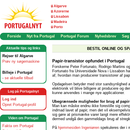
Algarve
Azorerne
Lissabon
Madeira
Porto
Forside
Nyt fra Portugal
Portugal Forum
Nyhedsbrev
Søg
Aktuelle tips og links
BESTIL ONLINE OG SP
Rejser til Algarve
Papir-transistor opfundet i Portugal
Prøv ny søgemaskine
Forskerne Peter Fortunato, Rodrigo Martins og
Fortunato fra Universidade Nova i Lissabon ha
Billeje i Portugal
af, hvordan man producerer transistorer af papi
-
se aktuelle tilbud
Opdagelsen betyder med stor sandsynlighed a
elektronik vil blive billigere at producere og de
Log på Portugalnyt
kunne anvendes i mange nye applicationer.
Log ind
Ubegrænsede muligheder for brug af papir
Opret Portugal-profil
Man kan måske endnu ikke forestille sig comp
indmad lavet af papir, men det vil eksempelvi
sig gøre at prismærke varer langt mere effekti
Viden om Portugal
dermed undgå den gammeldags brug af stregk
Fakta om Portugal
På
hjemmesiden Ingeniøren
spekuleres der i