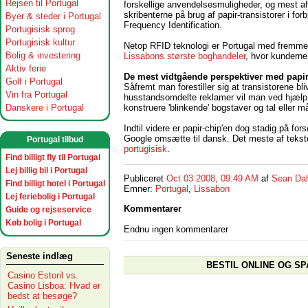
Rejsen til Portugal
forskellige anvendelsesmuligheder, og mest af 
skribenterne på brug af papir-transistorer i fo
Byer & steder i Portugal
Frequency Identification.
Portugisisk sprog
Portugisisk kultur
Netop RFID teknologi er Portugal med fremme 
Bolig & investering
Lissabons største boghandeler
, hvor kunderne
Aktiv ferie
De mest vidtgående perspektiver med papir-
Golf i Portugal
Såfremt man forestiller sig at transistorene b
Vin fra Portugal
husstandsomdelte reklamer vil man ved hjælp a
konstruere 'blinkende' bogstaver og tal eller m
Danskere i Portugal
Indtil videre er papir-chip'en dog stadig på fo
Google omsætte til dansk. Det meste af teksten
Portugal tilbud
portugisisk
.
Find billigt fly til Portugal
Lej billig bil i Portugal
Publiceret
Oct 03 2008, 09:49 AM
af
Sean Da
Find billigt hotel i Portugal
Emner:
Portugal
,
Lissabon
Lej feriebolig i Portugal
Kommentarer
Guide og rejseservice
Køb bolig i Portugal
Endnu ingen kommentarer
Seneste indlæg
BESTIL ONLINE OG SP
Casino Estoril vs.
Casino Lisboa: Hvad er
bedst at besøge?