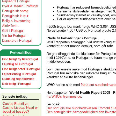
Rejsen til Portugal
Byer & steder i Portugal
Portugal har reduceret børnedødelighed
Portugisisk sprog
Gennemsnitslevetiden er steget med 9,2
Sundhedssystemet er veludbygget, omfatt
Portugisisk kultur
Der er oprettet sundhedscentre over he
Bolig & investering
Aktiv ferie
I 2005 brugte Danmark ifølge WHO 3.064 US$
Norge brugte 4.307 US$ og Portugal brugte 2.0
Golf i Portugal
Vin fra Portugal
Plads til forbedringer i Portugal
Danskere i Portugal
WHO rapporten anlægger i vid udstrækning et 
kontekst er der mange detaljer, som går tabt.
Portugal tilbud
De grundlæggende konklusioner for Portugal er 
midt i 1970'erne, er Portugal nu foran mange 
Find billigt fly til Portugal
middellevetiden.
Lej billig bil i Portugal
Som den eneste anke mod Portugals strukture
Find billigt hotel i Portugal
Portugal bør mindske den udbredte brug af Po
Lej feriebolig i Portugal
karaktér af akutte behandlinger.
Guide og rejseservice
Køb bolig i Portugal
WHO har en side med
fakta om sundhedsvæse
Hele rapporten
World Health Report 2008 - 
fra WHO's hjemmeside
.
Seneste indlæg
Casino Estoril vs.
Se også:
Casino Lisboa: Hvad er
Det portugisiske sundhedsvæsen i forhold til 
bedst at besøge?
Den portugisiske børnedødelighed den lavest