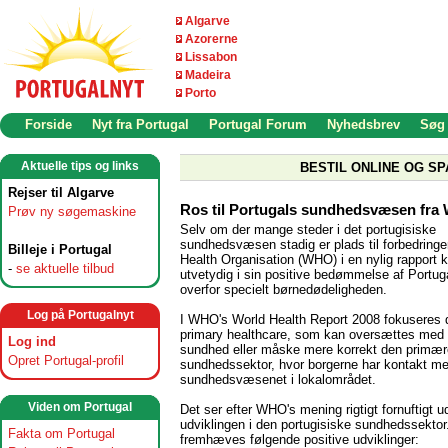
Algarve
Azorerne
Lissabon
Madeira
Porto
Forside
Nyt fra Portugal
Portugal Forum
Nyhedsbrev
Søg
Aktuelle tips og links
BESTIL ONLINE OG SP
Rejser til Algarve
Ros til Portugals sundhedsvæsen fr
Prøv ny søgemaskine
Selv om der mange steder i det portugisiske
sundhedsvæsen stadig er plads til forbedringer
Billeje i Portugal
Health Organisation (WHO) i en nylig rapport k
-
se aktuelle tilbud
utvetydig i sin positive bedømmelse af Portug
overfor specielt børnedødeligheden.
Log på Portugalnyt
I WHO's World Health Report 2008 fokuseres 
primary healthcare, som kan oversættes med 
Log ind
sundhed eller måske mere korrekt den primær
Opret Portugal-profil
sundhedssektor, hvor borgerne har kontakt m
sundhedsvæsenet i lokalområdet.
Viden om Portugal
Det ser efter WHO's mening rigtigt fornuftigt 
udviklingen i den portugisiske sundhedssektor
Fakta om Portugal
fremhæves følgende positive udviklinger: