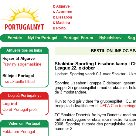
Algarve
Azorerne
Lissabon
Madeira
Porto
Forside
Nyt fra Portugal
Portugal Forum
Nyhedsbrev
Søg
Aktuelle tips og links
BESTIL ONLINE OG SP
Rejser til Algarve
Shakhtar-Sporting Lissabon kamp i 
Prøv ny søgemaskine
League 22. oktober
Update: Sporting vandt 0-1 over Shaktar i Ukr
Billeje i Portugal
-
se aktuelle tilbud
Sporting Lissabon i gruppe C deltager ligesom
gruppe G i gruppespillet i med et ukrainsk hol
de 3 modstandere.
Log på Portugalnyt
Kun to hold går videre fra gruppespillet i CL,
Log ind
tredjeplads kvalificerer til
UEFA Cup turnering
Opret Portugal-profil
FC Shaktar Donetsk fra byen Donetsk med om
million indbyggere er ukrainske mestre fra s
Viden om Portugal
2008. Sporting sluttede den portugisiske liga 
nummer 2.
Fakta om Portugal