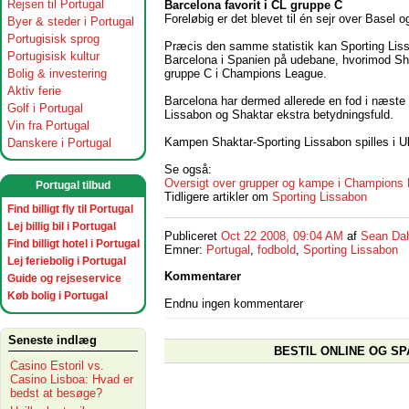
Rejsen til Portugal
Barcelona favorit i CL gruppe
C
Foreløbig er det blevet til én sejr over Basel o
Byer & steder i Portugal
Portugisisk sprog
Præcis den samme statistik kan Sporting Liss
Portugisisk kultur
Barcelona i Spanien på udebane, hvorimod Sh
gruppe C i Champions League.
Bolig & investering
Aktiv ferie
Barcelona har dermed allerede en fod i næste
Golf i Portugal
Lissabon og Shaktar ekstra betydningsfuld.
Vin fra Portugal
Kampen Shaktar-Sporting Lissabon spilles i Uk
Danskere i Portugal
Se også:
Oversigt over grupper og kampe i Champions
Portugal tilbud
Tidligere artikler om
Sporting Lissabon
Find billigt fly til Portugal
Lej billig bil i Portugal
Publiceret
Oct 22 2008, 09:04 AM
af
Sean Da
Find billigt hotel i Portugal
Emner:
Portugal
,
fodbold
,
Sporting Lissabon
Lej feriebolig i Portugal
Kommentarer
Guide og rejseservice
Køb bolig i Portugal
Endnu ingen kommentarer
Seneste indlæg
BESTIL ONLINE OG SP
Casino Estoril vs.
Casino Lisboa: Hvad er
bedst at besøge?