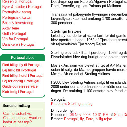
Rejsen til Portugal
Det drejer sig om Faro på Algarve i Portugal 
Rom, Tenerife, og Las Palmas på Mallorca.
Byer & steder i Portugal
Portugisisk sprog
Transavia vil påbegynde flyvninger i december 
Portugisisk kultur
lavprisflyselskab med omkring 1700 ansatte. 
Bolig & investering
300 personer.
Aktiv ferie
Sterlings historie
Golf i Portugal
Løbet synes derfor at være kørt for det gamle l
Vin fra Portugal
blev oprettet tilbage i 1962 af Tjæreborg præste
sit rejseselskab Tjæreborg Rejser.
Danskere i Portugal
Sterling blev udskilt af Tjæreborg i 1986, og d
Flyselskabet blev dog hurtigt genetableret som 
Portugal tilbud
Find billigt fly til Portugal
Mærsk Air, som var blevet stiftet af AP Mølle
siden til salg, da Mærsk gruppen havde mere e
Lej billig bil i Portugal
Mærsk Air en del af Sterling Airlines.
Find billigt hotel i Portugal
Lej feriebolig i Portugal
I 2006 blev Sterling Airlines solgt til en island
Guide og rejseservice
2008 under den store finanskrise måtte den d
ringen. De omkring 1.100 ansatte blev fritstill
Køb bolig i Portugal
Se også:
Kriseramt Sterling til salg
Seneste indlæg
Din vurdering:
Casino Estoril vs.
Publiceret:
06 Nov 2008, 10:31 PM
af
Sean D
Casino Lisboa: Hvad er
Emner:
Portugal
,
fly
,
Faro
,
billig rejse
bedst at besøge?