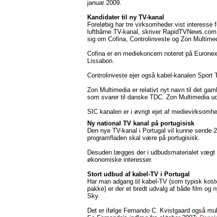
januar 2009.
Kandidater til ny TV-kanal
Foreløbig har tre virksomheder vist interesse 
luftbårne TV-kanal, skriver RapidTVNews.com.
sig om Cofina, Controlinveste og Zon Multime
Cofina er en mediekoncern noteret på Euronex
Lissabon.
Controlinveste ejer også kabel-kanalen Sport
Zon Multimedia er relativt nyt navn til det ga
som svarer til danske TDC. Zon Multimedia ud
SIC kanalen er i øvrigt ejet af medievirksom
Ny national TV kanal på portugisisk
Den nye TV-kanal i Portugal vil kunne sende 2
programfladen skal være på portugisisk.
Desuden lægges der i udbudsmaterialet vægt p
økonomiske interesser.
Stort udbud af kabel-TV i Portugal
Har man adgang til kabel-TV (som typisk koste
pakke) er der et bredt udvalg af både film og
Sky.
Det er ifølge Fernando C. Kvistgaard også mul