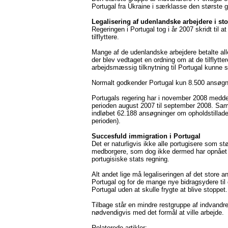
Portugal fra Ukraine i særklasse den største 
Legalisering af udenlandske arbejdere i stor
Regeringen i Portugal tog i år 2007 skridt til a
tilflyttere.
Mange af de udenlandske arbejdere betalte all
der blev vedtaget en ordning om at de tilflytt
arbejdsmæssig tilknytning til Portugal kunne 
Normalt godkender Portugal kun 8.500 ansøgni
Portugals regering har i november 2008 meddelt
perioden august 2007 til september 2008. Sam
indløbet 62.188 ansøgninger om opholdstillad
perioden).
Succesfuld immigration i Portugal
Det er naturligvis ikke alle portugisere som s
medborgere, som dog ikke dermed har opnået ret
portugisiske stats regning.
Alt andet lige må legaliseringen af det store 
Portugal og for de mange nye bidragsydere til 
Portugal uden at skulle frygte at blive stoppet.
Tilbage står en mindre restgruppe af indvandr
nødvendigvis med det formål at ville arbejde.
Relaterede artikler: