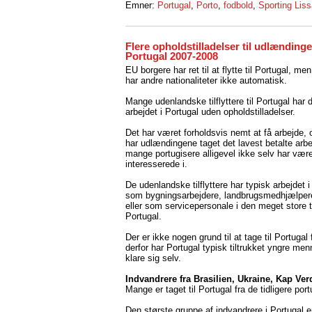
Emner:
Portugal
,
Porto
,
fodbold
,
Sporting Lis
Flere opholdstilladelser til udlændinge
Portugal 2007-2008
EU borgere har ret til at flytte til Portugal, me
har andre nationaliteter ikke automatisk.
Mange udenlandske tilflyttere til Portugal har d
arbejdet i Portugal uden opholdstilladelser.
Det har været forholdsvis nemt at få arbejde, 
har udlændingene taget det lavest betalte arb
mange portugisere alligevel ikke selv har vær
interesserede i.
De udenlandske tilflyttere har typisk arbejdet i
som bygningsarbejdere, landbrugsmedhjælper
eller som servicepersonale i den meget store tu
Portugal.
Der er ikke nogen grund til at tage til Portugal 
derfor har Portugal typisk tiltrukket yngre men
klare sig selv.
Indvandrere fra Brasilien, Ukraine, Kap Ver
Mange er taget til Portugal fra de tidligere port
Den største gruppe af indvandrere i Portugal 