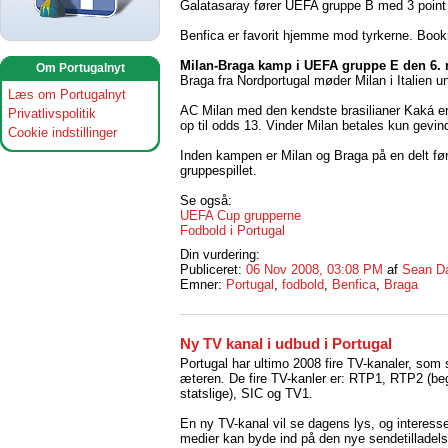
Galatasaray fører UEFA gruppe B med 3 point 
Benfica er favorit hjemme mod tyrkerne. Book
Milan-Braga kamp i UEFA gruppe E den 6.
Om Portugalnyt
Braga fra Nordportugal møder Milan i Italien
Læs om Portugalnyt
AC Milan med den kendste brasilianer Kaká er 
Privatlivspolitik
op til odds 13. Vinder Milan betales kun gevind
Cookie indstillinger
Inden kampen er Milan og Braga på en delt fø
gruppespillet.
Se også:
UEFA Cup grupperne
Fodbold i Portugal
Din vurdering:
Publiceret:
06 Nov 2008, 03:08 PM
af
Sean D
Emner:
Portugal
,
fodbold
,
Benfica
,
Braga
Ny TV kanal i udbud i Portugal
Portugal har ultimo 2008 fire TV-kanaler, som 
æteren. De fire TV-kanler er: RTP1, RTP2 (be
statslige), SIC og TV1.
En ny TV-kanal vil se dagens lys, og interess
medier kan byde ind på den nye sendetilladels