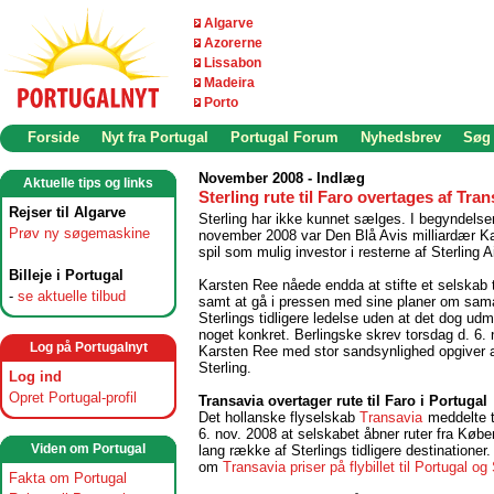
Algarve
Azorerne
Lissabon
Madeira
Porto
Forside
Nyt fra Portugal
Portugal Forum
Nyhedsbrev
Søg
November 2008 - Indlæg
Aktuelle tips og links
Sterling rute til Faro overtages af Tran
Rejser til Algarve
Sterling har ikke kunnet sælges. I begyndelse
Prøv ny søgemaskine
november 2008 var Den Blå Avis milliardær Ka
spil som mulig investor i resterne af Sterling Ai
Billeje i Portugal
Karsten Ree nåede endda at stifte et selskab t
-
se aktuelle tilbud
samt at gå i pressen med sine planer om sa
Sterlings tidligere ledelse uden at det dog udm
noget konkret. Berlingske skrev torsdag d. 6.
Log på Portugalnyt
Karsten Ree med stor sandsynlighed opgiver 
Sterling.
Log ind
Opret Portugal-profil
Transavia overtager rute til
Faro i Portugal
Det hollanske flyselskab
Transavia
meddelte t
6. nov. 2008 at selskabet åbner ruter fra Købe
Viden om Portugal
lang række af Sterlings tidligere destinationer
om
Transavia priser på flybillet til Portugal o
Fakta om Portugal