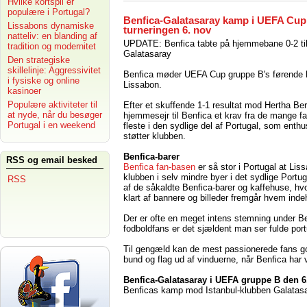
Hvilke kortspil er
populære i Portugal?
Benfica-Galatasaray kamp i UEFA Cup
Lissabons dynamiske
turneringen 6. nov
natteliv: en blanding af
UPDATE: Benfica tabte på hjemmebane 0-2 ti
tradition og modernitet
Galatasaray
Den strategiske
skillelinje: Aggressivitet
Benfica møder UEFA Cup gruppe B's førende h
i fysiske og online
Lissabon.
kasinoer
Populære aktiviteter til
Efter et skuffende 1-1 resultat mod Hertha Ber
at nyde, når du besøger
hjemmesejr til Benfica et krav fra de mange f
Portugal i en weekend
fleste i den sydlige del af Portugal, som enthu
støtter klubben.
Benfica-barer
RSS og email besked
Benfica fan-basen
er så stor i Portugal at Lis
klubben i selv mindre byer i det sydlige Portug
RSS
af de såkaldte Benfica-barer og kaffehuse, hvo
klart af bannere og billeder fremgår hvem ind
Der er ofte en meget intens stemning under Be
fodboldfans er det sjældent man ser fulde por
Til gengæld kan de mest passionerede fans godt 
bund og flag ud af vinduerne, når Benfica har 
Benfica-Galatasaray i UEFA gruppe B den 
Benficas kamp mod Istanbul-klubben Galatasar