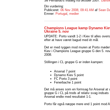
Se Fernando's indlæg fra oktober 2007:
Dansk 
Din vurdering:
Publiceret:
06 Nov 2008, 09:41 AM
af
Sean Da
Emner:
Portugal
,
medier
Champions League kamp Dynamo Kiev
Ukraine 5. nov
UPDATE: Porto vandt 1-2 i Kiev til alles over
efter at have været bagud med ét mål.
Det er med ryggen mod muren at Porto møde
Kiev i Champions League gruppe G den 5. no
2008.
Stillingen i CL gruppe G er inden kampen:
Arsenal 7 point
Dynamo Kiev 5 point
FC Porto 3 point
Fenerbache 1 point
Det må anses som en formsag for Arsenal at 
gruppe G i CL på trods af relativ svag indsa
Arsenal endte med resultatet 1-1.
Porto får også næppe mere end 1 point mod Ar