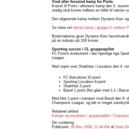
Vind eller forsvind kamp for Porto
Kravet til Porto i aftenens kamp den 5. novemb
stadig skal kunne indløse en billet til næste 
Den afgørende kamp mellem Dynamo Kiev og F
Se mere om
første kamp i gruppe G mellem 
Bookmakerne giver Dynamo Kiev favoritværdig
på en indsats på 100 kroner.
Sporting succes i CL gruppespillet
FC Porto's konkurrent i den hjemlige liga Spor
League.
Med sejen over Shakhtar i Lissabon den 4. no
FC Barcelona 10 point
Sporting Lissabon 9 point
Shakhtar 3 point
Basel 1 point (flot gået med 1-1 i Barce
Med blot 1 point i kampen mod Basel den 9. d
Champions League, og det er meget sandsynlig
Relateret artikel:
Kampe og resultater i gruppespillet i Champi
Din vurdering:
Publiceret:
05 Nov 2008, 11:44 AM
af
Sean Da