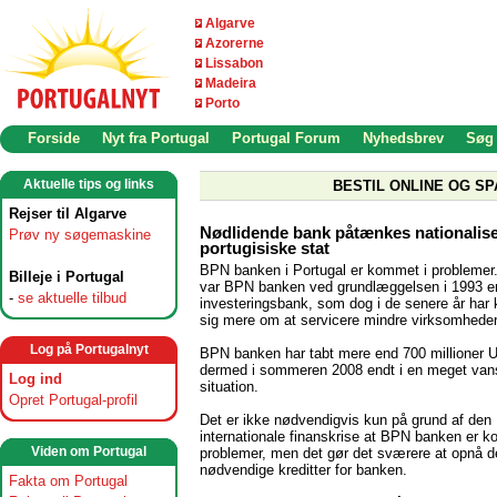
Algarve
Azorerne
Lissabon
Madeira
Porto
Forside
Nyt fra Portugal
Portugal Forum
Nyhedsbrev
Søg
Aktuelle tips og links
BESTIL ONLINE OG SP
Rejser til Algarve
Nødlidende bank påtænkes nationalise
Prøv ny søgemaskine
portugisiske stat
BPN banken i Portugal er kommet i problemer.
Billeje i Portugal
var BPN banken ved grundlæggelsen i 1993 e
-
se aktuelle tilbud
investeringsbank, som dog i de senere år har 
sig mere om at servicere mindre virksomheder
Log på Portugalnyt
BPN banken har tabt mere end 700 millioner U
dermed i sommeren 2008 endt i en meget van
Log ind
situation.
Opret Portugal-profil
Det er ikke nødvendigvis kun på grund af den
internationale finanskrise at BPN banken er k
Viden om Portugal
problemer, men det gør det sværere at opnå d
nødvendige kreditter for banken.
Fakta om Portugal