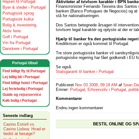
Rejsen til Portugal
Aktiviteter af tvivlsom karaktér i BPN bank
Finansminister Fernando Teixeira dos Santos ud
Byer & steder i Portugal
banken (Banco Portugues de Negocios) og at P
Portugisisk sprog
stå for nationaliseringen.
Portugisisk kultur
Dos Santos betegnede årsagen til intervention
Bolig & investering
tvivlsom legal karaktér og oplyste at der er tal
Aktiv ferie
Golf i Portugal
Hjælp til banker fra den portugisiske reger
Vin fra Portugal
Kreditkrisen er også kommet til Portugal.
Danskere i Portugal
Tre store portugisiske banker vil sandsynligv
portugisiske regering har fået godkendt i EU f
Portugal tilbud
Se også:
Find billigt fly til Portugal
Statsgaranti til banker i Portugal
Lej billig bil i Portugal
Find billigt hotel i Portugal
Publiceret
Nov 03 2008, 09:18 AM
af
Sean Da
Lej feriebolig i Portugal
Emner:
Portugal
,
Erhvervsliv i Portugal
,
politik
Guide og rejseservice
Kommentarer
Køb bolig i Portugal
Endnu ingen kommentarer
Seneste indlæg
BESTIL ONLINE OG SP
Casino Estoril vs.
Casino Lisboa: Hvad er
bedst at besøge?