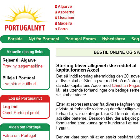
Algarve
Azorerne
Lissabon
Madeira
Porto
Forside
Nyt fra Portugal
Portugal Forum
Nyhedsbrev
Søg
Aktuelle tips og links
BESTIL ONLINE OG SP
Rejser til Algarve
Sterling bliver alligevel ikke reddet af
Prøv ny søgemaskine
kapitalfonden Axcel
Det så indtil torsdag eftermiddag den 20. nove
Billeje i Portugal
at flyselskabet Sterling var reddet på målstre
-
se aktuelle tilbud
danske kapitalfond Axcel med
Christian Frigas
lå i afsluttende forhandlinger om betingelserne 
selskabet videre.
Log på Portugalnyt
Efter at repræsentanter fra diverse fagforening
Log ind
afviste at forhandle videre og derefter alligevel 
Opret Portugal-profil
forhandle, var det ifølge Take Off kun detalje
adskilte parterne. Desuden blev der arbejdet p
formulering som kunne gøre kunderne i et nyt
Viden om Portugal
trygge.
Fakta om Portugal
Der var klare tegn på at en stækt beskåret ud