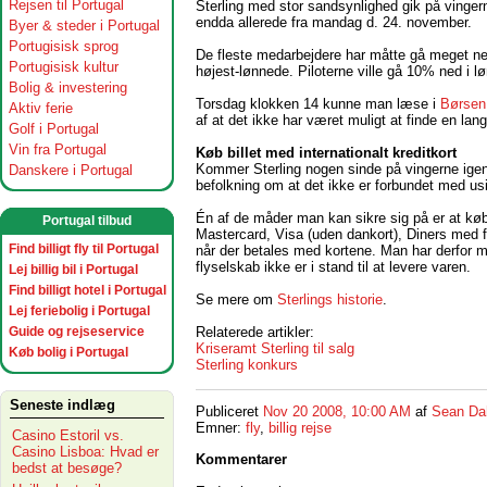
Rejsen til Portugal
Sterling med stor sandsynlighed gik på vinge
endda allerede fra mandag d. 24. november.
Byer & steder i Portugal
Portugisisk sprog
De fleste medarbejdere har måtte gå meget ned i
Portugisisk kultur
højest-lønnede. Piloterne ville gå 10% ned i lø
Bolig & investering
Torsdag klokken 14 kunne man læse i
Børsen
Aktiv ferie
af at det ikke har været muligt at finde en lang
Golf i Portugal
Vin fra Portugal
Køb billet med internationalt kreditkort
Kommer Sterling nogen sinde på vingerne igen
Danskere i Portugal
befolkning om at det ikke er forbundet med us
Én af de måder man kan sikre sig på er at køb
Portugal tilbud
Mastercard, Visa (uden dankort), Diners med fl
Find billigt fly til Portugal
når der betales med kortene. Man har derfor m
flyselskab ikke er i stand til at levere varen.
Lej billig bil i Portugal
Find billigt hotel i Portugal
Se mere om
Sterlings historie
.
Lej feriebolig i Portugal
Relaterede artikler:
Guide og rejseservice
Kriseramt Sterling til salg
Køb bolig i Portugal
Sterling konkurs
Seneste indlæg
Publiceret
Nov 20 2008, 10:00 AM
af
Sean Da
Emner:
fly
,
billig rejse
Casino Estoril vs.
Casino Lisboa: Hvad er
Kommentarer
bedst at besøge?