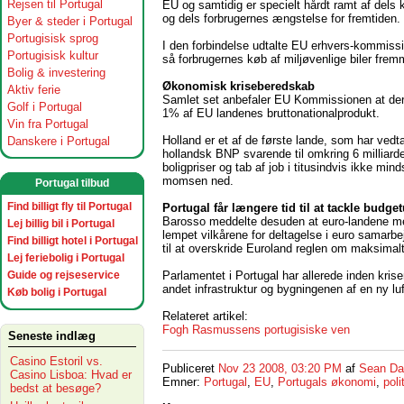
Rejsen til Portugal
EU og samtidig er specielt hårdt ramt af dels k
og dels forbrugernes ængstelse for fremtiden.
Byer & steder i Portugal
Portugisisk sprog
I den forbindelse udtalte EU erhvers-kommissi
Portugisisk kultur
så forbrugernes køb af miljøvenlige biler frem
Bolig & investering
Økonomisk kriseberedskab
Aktiv ferie
Samlet set anbefaler EU Kommissionen at der f
Golf i Portugal
1% af EU landenes bruttonationalprodukt.
Vin fra Portugal
Holland er et af de første lande, som har ved
Danskere i Portugal
hollandsk BNP svarende til omkring 6 milliarde
boligpriser og tab af job i titusindvis ikke min
momsen ned.
Portugal tilbud
Find billigt fly til Portugal
Portugal får længere tid til at tackle budg
Barosso meddelte desuden at euro-landene med
Lej billig bil i Portugal
lempet vilkårene for deltagelse i euro samarb
Find billigt hotel i Portugal
til at overskride Euroland reglen om maksimal
Lej feriebolig i Portugal
Parlamentet i Portugal har allerede inden krise
Guide og rejseservice
andet infrastruktur og bygningenen af en ny l
Køb bolig i Portugal
Relateret artikel:
Fogh Rasmussens portugisiske ven
Seneste indlæg
Casino Estoril vs.
Publiceret
Nov 23 2008, 03:20 PM
af
Sean Da
Casino Lisboa: Hvad er
Emner:
Portugal
,
EU
,
Portugals økonomi
,
poli
bedst at besøge?