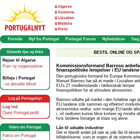
Algarve
Azorerne
Lissabon
Madeira
Porto
Forside
Nyt fra Portugal
Portugal Forum
Nyhedsbrev
Søg
Aktuelle tips og links
BESTIL ONLINE OG SP
Rejser til Algarve
Kommissionsformand Barroso anbefa
Prøv ny søgemaskine
finanspolitiske lempelser i EU landene
Den portugisiske formand for Europa Kommis
Billeje i Portugal
Manuel Barroso har på et møde i Lissabon anb
-
se aktuelle tilbud
EU's 27 medlemslande i fællesskab lemper
finanspolitiken for at stimulere økonomien.
Log på Portugalnyt
Barroso udtalte på mødet i den forløbne uge a
EU landene står sammen og effektivt modvirk
Log ind
økonomiske nedtur, som mange EU-lande alle
Opret Portugal-profil
i, vil nedturen kunne blive kortere og mindre al
hvis landene forsøger at klare sig alene.
Viden om Portugal
Lån til udsatte industrier
Det er blandt andet på tale at yde lån til ekse
Fakta om Portugal
bilfabrikkerne, som er nogen af de største arbe