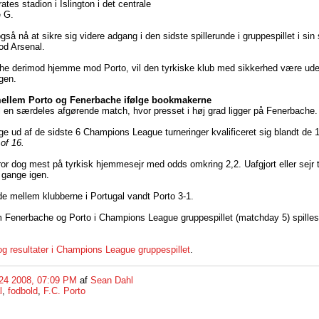
tes stadion i Islington i det centrale
e G.
gså nå at sikre sig videre adgang i den sidste spillerunde i gruppespillet i s
d Arsenal.
he derimod hjemme mod Porto, vil den tyrkiske klub med sikkerhed være ud
gen.
ellem Porto og Fenerbache ifølge bookmakerne
til en særdeles afgørende match, hvor presset i høj grad ligger på Fenerbache.
ge ud af de sidste 6 Champions League turneringer kvalificeret sig blandt de 1
of 16.
r dog mest på tyrkisk hjemmesejr med odds omkring 2,2. Uafgjort eller sejr ti
 gange igen.
de mellem klubberne i Portugal vandt Porto 3-1.
Fenerbache og Porto i Champions League gruppespillet (matchday 5) spilles 
g resultater i Champions League gruppespillet
.
24 2008, 07:09 PM
af
Sean Dahl
l
,
fodbold
,
F.C. Porto