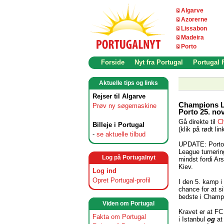
Algarve
Azorerne
Lissabon
Madeira
Porto
Forside
Nyt fra Portugal
Portugal
Aktuelle tips og links
Rejser til Algarve
Champions Le
Prøv ny søgemaskine
Porto 25. n
Gå direkte til
Ch
Billeje i Portugal
(klik på rødt lin
-
se aktuelle tilbud
UPDATE: Porto h
League turnerin
Log på Portugalnyt
mindst fordi Ar
Kiev.
Log ind
Opret Portugal-profil
I den 5. kamp i
chance for at si
bedste i Champ
Viden om Portugal
Kravet er at FC
Fakta om Portugal
i Istanbul
og
at