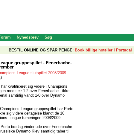
 Forum
Nyhedsbrev
Søg
BESTIL ONLINE OG SPAR PENGE:
Book billige hoteller i Portugal
ague gruppespillet - Fenerbache-
ovember
ampions League slutspillet 2008/2009
k)
ar kvalificeret sig videre i Champions
gen med sejr 1-2 over Fenerbache - ikke
senal samtidig vandt 1-0 over Dynamo
 Champions League gruppespillet har Porto
kre sig videre deltagelse blandt de 16
ions League turneringen 2008/2009.
 Porto tirsdag vinder ude over Fenerbache
 russiske Dynamo Kiev samtidig taber til