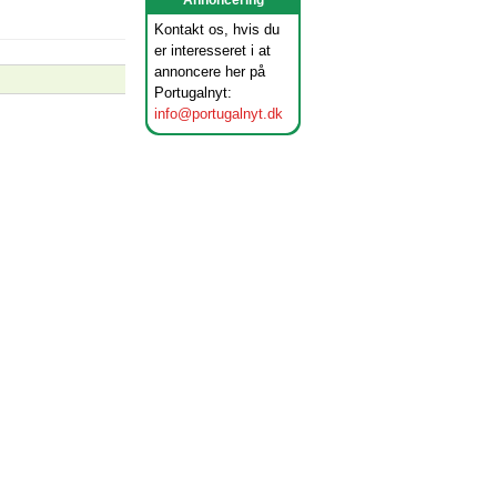
Annoncering
Kontakt os, hvis du
er interesseret i at
annoncere her på
Portugalnyt:
info@portugalnyt.dk