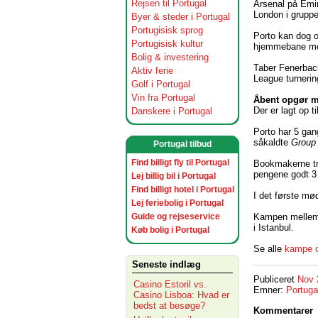
Rejsen til Portugal
Arsenal på Emira
London i grupp
Byer & steder i Portugal
Portugisisk sprog
Porto kan dog o
Portugisisk kultur
hjemmebane mo
Bolig & investering
Taber Fenerbac
Aktiv ferie
League turnerin
Golf i Portugal
Vin fra Portugal
Åbent opgør m
Der er lagt op 
Danskere i Portugal
Porto har 5 gan
såkaldte
Group 
Portugal tilbud
Find billigt fly til Portugal
Bookmakerne tro
pengene godt 3
Lej billig bil i Portugal
Find billigt hotel i Portugal
I det første mø
Lej feriebolig i Portugal
Kampen mellem 
Guide og rejseservice
i Istanbul.
Køb bolig i Portugal
Se alle
kampe o
Seneste indlæg
Publiceret
Nov 
Casino Estoril vs.
Emner:
Portuga
Casino Lisboa: Hvad er
bedst at besøge?
Kommentarer