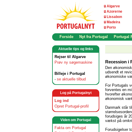
Algarve
Azorerne
Lissabon
Madeira
Porto
Forside
Nyt fra Portugal
Portugal
Aktuelle tips og links
Rejser til Algarve
Recession i 
Prøv ny søgemaskine
Den økonomisk
udsendt et rev
Billeje i Portugal
økonomiske væk
-
se aktuelle tilbud
For Portugals 
forventes en mi
Log på Portugalnyt
hvorefter økonom
økonomisk væks
Log ind
Opret Portugal-profil
Danmark står til
størrelsesorde
forudsiges år 20
Viden om Portugal
vækst på omkri
Fakta om Portugal
Forudsigelser to