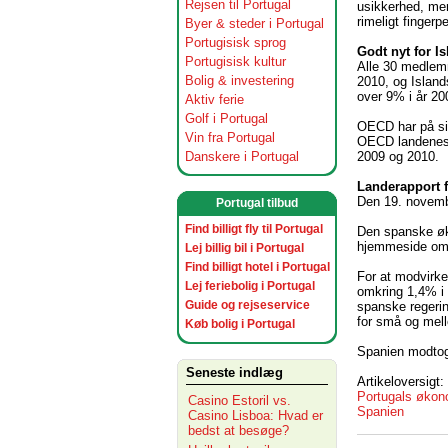
Rejsen til Portugal
usikkerhed, men
rimeligt finger
Byer & steder i Portugal
Portugisisk sprog
Godt nyt for Is
Portugisisk kultur
Alle 30 medlem
Bolig & investering
2010, og Island
over 9% i år 20
Aktiv ferie
Golf i Portugal
OECD har på sin
Vin fra Portugal
OECD landenes 
2009 og 2010.
Danskere i Portugal
Landerapport 
Den 19. novemb
Portugal tilbud
Find billigt fly til Portugal
Den spanske øko
hjemmeside o
Lej billig bil i Portugal
Find billigt hotel i Portugal
For at modvirke
Lej feriebolig i Portugal
omkring 1,4% i a
Guide og rejseservice
spanske regerin
for små og mell
Køb bolig i Portugal
Spanien modtog 
Seneste indlæg
Artikeloversigt:
Portugals økon
Casino Estoril vs.
Spanien
Casino Lisboa: Hvad er
bedst at besøge?