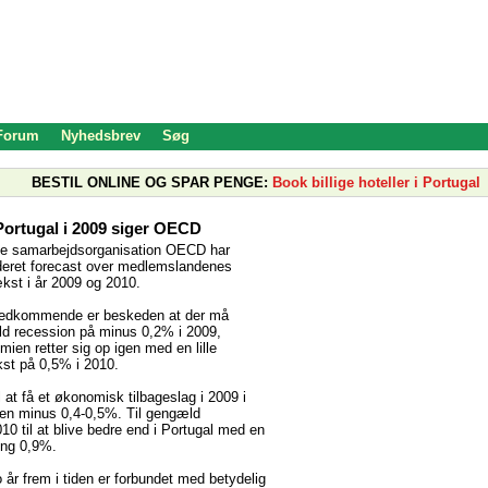
 Forum
Nyhedsbrev
Søg
BESTIL ONLINE OG SPAR PENGE:
Book billige hoteller i Portugal
Portugal i 2009 siger OECD
e samarbejdsorganisation OECD har
ideret forecast over medlemslandenes
st i år 2009 og 2010.
vedkommende er beskeden at der må
ld recession på minus 0,2% i 2009,
ien retter sig op igen med en lille
t på 0,5% i 2010.
 at få et økonomisk tilbageslag i 2009 i
nen minus 0,4-0,5%. Til gengæld
10 til at blive bedre end i Portugal med en
ng 0,9%.
 år frem i tiden er forbundet med betydelig