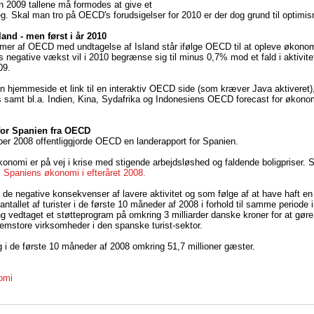
 2009 tallene må formodes at give et
peg. Skal man tro på OECD's forudsigelser for 2010 er der dog grund til optimi
land - men først i år 2010
mer af OECD med undtagelse af Island står ifølge OECD til at opleve økonom
s negative vækst vil i 2010 begrænse sig til minus 0,7% mod et fald i aktivite
09.
 hjemmeside et link til en interaktiv OECD side (som kræver Java aktiveret
samt bl.a. Indien, Kina, Sydafrika og Indonesiens OECD forecast for økono
for Spanien fra OECD
er 2008 offentliggjorde OECD en landerapport for Spanien.
nomi er på vej i krise med stigende arbejdsløshed og faldende boligpriser.
m
Spaniens økonomi i efteråret 2008.
 de negative konsekvenser af lavere aktivitet og som følge af at have haft e
ntallet af turister i de første 10 måneder af 2008 i forhold til samme periode 
g vedtaget et støtteprogram på omkring 3 milliarder danske kroner for at gøre 
emstore virksomheder i den spanske turist-sektor.
i de første 10 måneder af 2008 omkring 51,7 millioner gæster.
omi