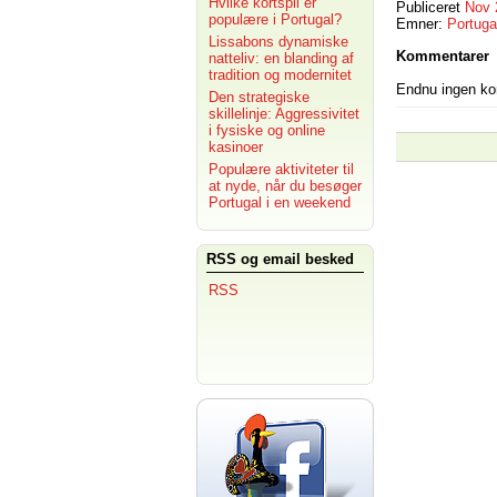
Hvilke kortspil er
Publiceret
Nov 
populære i Portugal?
Emner:
Portuga
Lissabons dynamiske
Kommentarer
natteliv: en blanding af
tradition og modernitet
Endnu ingen k
Den strategiske
skillelinje: Aggressivitet
i fysiske og online
kasinoer
Populære aktiviteter til
at nyde, når du besøger
Portugal i en weekend
RSS og email besked
RSS