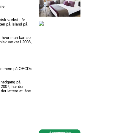
sme.
isk vækst i år
ten på Island på
), hvor man kan se
misk vækst i 2008,
 Se mere på OECD's
n nedgang på
i 2007, har den
det lettere at låne