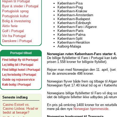
Rejsen til Portugal
København-Pisa
Byer & steder i Portugal
København-Prag
Portugisisk sprog
København-Krakow
København-Amsterdam
Portugisisk kultur
København-Budapest
Bolig & investering
København-Edinburgh
Aktiv ferie
København-Faro i Algarve
København-Paris
Golf i Portugal
København-Palma
Vin fra Portugal
København-Split
Danskere i Portugal
København-Heraklion
Aalborg-Malaga
Portugal tilbud
Norwegian ruten København-Faro starter 4. 
De billige flybilletter til Faro i Portugal kan 
Find billigt fly til Portugal
prisen 1.558 kroner for billigste flybillet).
Lej billig bil i Portugal
Rejser man med Norwegian den 11. april, (set på
Find billigt hotel i Portugal
for de annoncerede 498 kroner.
Lej feriebolig i Portugal
Guide og rejseservice
Norwegian flyver både frem og tilbage til Alg
Køb bolig i Portugal
Norwegian flyet 17.40 lokal tid og er i Københ
Norwegians billige flybilletter til Faro vil dog
idet de billigste billetter ikke udbydes på retu
Seneste indlæg
Casino Estoril vs.
En pris på omkring 1400 kroner for en returbille
Casino Lisboa: Hvad er
mere på den nye
Norwegian hjemmeside
.
bedst at besøge?
Norwegian konkurrent til Transavia