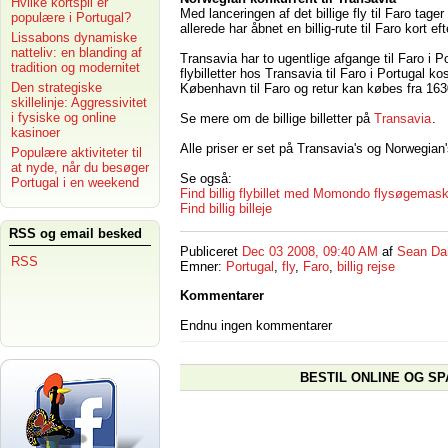
Hvilke kortspil er
Med lanceringen af det billige fly til Faro t
populære i Portugal?
allerede har åbnet en billig-rute til Faro kort eft
Lissabons dynamiske
natteliv: en blanding af
Transavia har to ugentlige afgange til Faro i 
tradition og modernitet
flybilletter hos Transavia til Faro i Portugal kost
Den strategiske
København til Faro og retur kan købes fra 163
skillelinje: Aggressivitet
i fysiske og online
Se mere om de billige billetter på
Transavia
.
kasinoer
Alle priser er set på Transavia's og Norwegi
Populære aktiviteter til
at nyde, når du besøger
Se også:
Portugal i en weekend
Find billig flybillet med Momondo flysøgemas
Find billig billeje
RSS og email besked
Publiceret
Dec 03 2008, 09:40 AM
af
Sean Da
RSS
Emner:
Portugal
,
fly
,
Faro
,
billig rejse
Kommentarer
Endnu ingen kommentarer
BESTIL ONLINE OG SP