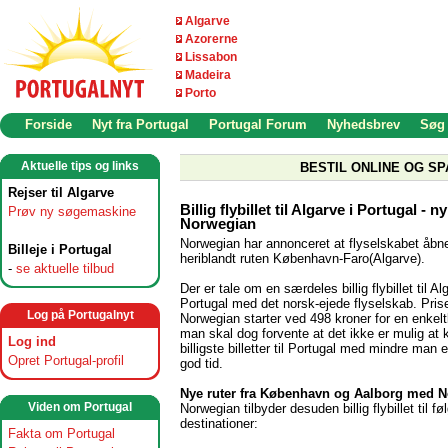
Algarve
Azorerne
Lissabon
Madeira
Porto
Forside
Nyt fra Portugal
Portugal Forum
Nyhedsbrev
Søg
Aktuelle tips og links
BESTIL ONLINE OG SP
Rejser til Algarve
Billig flybillet til Algarve i Portugal - 
Prøv ny søgemaskine
Norwegian
Norwegian har annonceret at flyselskabet åbne
Billeje i Portugal
heriblandt ruten København-Faro(Algarve).
-
se aktuelle tilbud
Der er tale om en særdeles billig flybillet til Al
Portugal med det norsk-ejede flyselskab. Pris
Log på Portugalnyt
Norwegian starter ved 498 kroner for en enkelt
man skal dog forvente at det ikke er mulig at
Log ind
billigste billetter til Portugal med mindre man 
Opret Portugal-profil
god tid.
Nye ruter fra København og Aalborg med 
Viden om Portugal
Norwegian tilbyder desuden billig flybillet til f
destinationer:
Fakta om Portugal