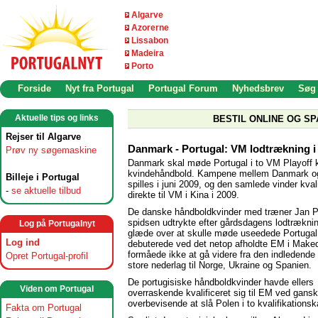
Algarve
Azorerne
Lissabon
Madeira
Porto
Forside
Nyt fra Portugal
Portugal Forum
Nyhedsbrev
Søg
Aktuelle tips og links
BESTIL ONLINE OG SP
Rejser til Algarve
Danmark - Portugal: VM lodtrækning i
Prøv ny søgemaskine
Danmark skal møde Portugal i to VM Playoff 
kvindehåndbold. Kampene mellem Danmark og
Billeje i Portugal
spilles i juni 2009, og den samlede vinder kvali
-
se aktuelle tilbud
direkte til VM i Kina i 2009.
De danske håndboldkvinder med træner Jan Py
spidsen udtrykte efter gårdsdagens lodtræknin
Log på Portugalnyt
glæde over at skulle møde useedede Portugal
Log ind
debuterede ved det netop afholdte EM i Make
formåede ikke at gå videre fra den indledende 
Opret Portugal-profil
store nederlag til Norge, Ukraine og Spanien.
De portugisiske håndboldkvinder havde ellers
Viden om Portugal
overraskende kvalificeret sig til EM ved gans
overbevisende at slå Polen i to kvalifikations
Fakta om Portugal