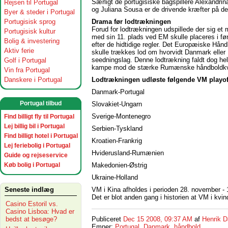
Særligt de portugisiske bagspillere Alexandri
Rejsen til Portugal
og Juliana Sousa er de drivende kræfter på det
Byer & steder i Portugal
Drama før lodtrækningen
Portugisisk sprog
Forud for lodtrækningen udspillede der sig et 
Portugisisk kultur
med sin 11. plads ved EM skulle placeres i fø
Bolig & investering
efter de hidtidige regler. Det Europæiske Hån
Aktiv ferie
skulle trækkes lod om hvorvidt Danmark eller Hv
seedningslag. Denne lodtrækning faldt dog held
Golf i Portugal
kampe mod de stærke Rumænske håndboldkv
Vin fra Portugal
Lodtrækningen udløste følgende VM playof
Danskere i Portugal
Danmark-Portugal
Portugal tilbud
Slovakiet-Ungarn
Sverige-Montenegro
Find billigt fly til Portugal
Lej billig bil i Portugal
Serbien-Tyskland
Find billigt hotel i Portugal
Kroatien-Frankrig
Lej feriebolig i Portugal
Hviderusland-Rumænien
Guide og rejseservice
Makedonien-Østrig
Køb bolig i Portugal
Ukraine-Holland
VM i Kina afholdes i perioden 28. november -
Seneste indlæg
Det er blot anden gang i historien at VM i kv
Casino Estoril vs.
Casino Lisboa: Hvad er
bedst at besøge?
Publiceret
Dec 15 2008, 09:37 AM
af
Henrik D
Emner:
Portugal
,
Danmark
,
håndbold