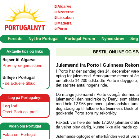
Algarve
Azorerne
Lissabon
Madeira
Porto
Forside
Nyt fra Portugal
Portugal Forum
Nyhedsbrev
Søg
Aktuelle tips og links
BESTIL ONLINE OG SP
Rejser til Algarve
Julemænd fra Porto i Guinness Reko
Prøv ny søgemaskine
I Porto har der søndag den 14. december være
optog for julemænd. Arrangørerne mener at år
Billeje i Portugal
omfattede 14.200 udklædte Porto-indbyggere, 
-
se aktuelle tilbud
det største antal nogensinde.
De mange julemænd i Porto overgår dermed an
Log på Portugalnyt
julemænd i den nordirske by Derry, som sidste 
med hele 12.965 personer i julemandskostume
Log ind
dog stadig op til folkene fra Guinness Book of
Opret Portugal-profil
godkende Porto som ny rekord-by.
Faktisk var hele der hele 17.200 julemænd til
Viden om Portugal
da vejret blev dårlig, kunne ikke alle møde op.
Fakta om Portugal
Julemands-optoget er efterhånden ved at være