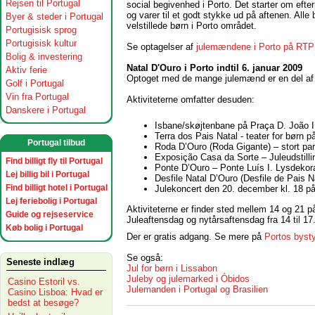
Rejsen til Portugal
social begivenhed i Porto. Det starter om eft
og varer til et godt stykke ud på aftenen. Alle
Byer & steder i Portugal
velstillede børn i Porto området.
Portugisisk sprog
Portugisisk kultur
Se optagelser af
julemændene i Porto på RTP
Bolig & investering
Natal D'Ouro i Porto indtil 6. januar 2009
Aktiv ferie
Optoget med de mange julemænd er en del af 
Golf i Portugal
Vin fra Portugal
Aktiviteterne omfatter desuden:
Danskere i Portugal
Isbane/skøjtenbane på Praça D. João I
Terra dos Pais Natal - teater for børn 
Portugal tilbud
Roda D’Ouro (Roda Gigante) – stort par
Exposição Casa da Sorte – Juleudstilli
Find billigt fly til Portugal
Ponte D’Ouro – Ponte Luís I. Lysdekor
Lej billig bil i Portugal
Desfile Natal D’Ouro (Desfile de Pais
Find billigt hotel i Portugal
Julekoncert den 20. december kl. 18 p
Lej feriebolig i Portugal
Aktiviteterne er finder sted mellem 14 og 21 på
Guide og rejseservice
Juleaftensdag og nytårsaftensdag fra 14 til 17
Køb bolig i Portugal
Der er gratis adgang. Se mere på
Portos byst
Se også:
Seneste indlæg
Jul for børn i Lissabon
Juleby og julemarked i Óbidos
Casino Estoril vs.
Julemanden i Portugal og Brasilien
Casino Lisboa: Hvad er
bedst at besøge?