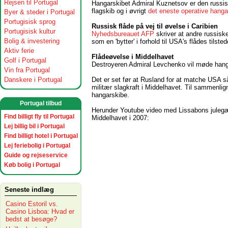
Rejsen til Portugal
Hangarskibet Admiral Kuznetsov er den russis
flagskib og i øvrigt
det eneste operative hanga
Byer & steder i Portugal
Portugisisk sprog
Russisk flåde på vej til øvelse i Caribien
Portugisisk kultur
Nyhedsbureauet AFP
skriver at andre russiske
Bolig & investering
som en 'bytter' i forhold til USA's flådes til
Aktiv ferie
Flådeøvelse i Middelhavet
Golf i Portugal
Destroyeren Admiral Levchenko vil møde hanga
Vin fra Portugal
Det er set før at Rusland for at matche USA så
Danskere i Portugal
militær slagkraft i Middelhavet. Til sammenlig
hangarskibe.
Portugal tilbud
Herunder Youtube video med Lissabons julegæ
Find billigt fly til Portugal
Middelhavet i 2007:
Lej billig bil i Portugal
Find billigt hotel i Portugal
Lej feriebolig i Portugal
Guide og rejseservice
Køb bolig i Portugal
Seneste indlæg
Casino Estoril vs.
Casino Lisboa: Hvad er
bedst at besøge?