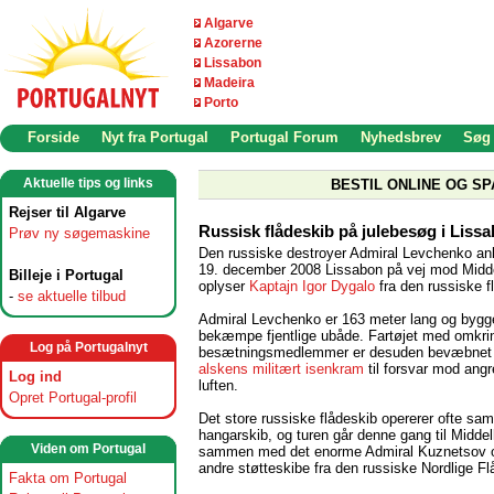
Algarve
Azorerne
Lissabon
Madeira
Porto
Forside
Nyt fra Portugal
Portugal Forum
Nyhedsbrev
Søg
Aktuelle tips og links
BESTIL ONLINE OG SP
Rejser til Algarve
Russisk flådeskib på julebesøg i Liss
Prøv ny søgemaskine
Den russiske destroyer Admiral Levchenko an
19. december 2008 Lissabon på vej mod Midd
Billeje i Portugal
oplyser
Kaptajn Igor Dygalo
fra den russiske f
-
se aktuelle tilbud
Admiral Levchenko er 163 meter lang og bygget
bekæmpe fjentlige ubåde. Fartøjet med omkri
Log på Portugalnyt
besætningsmedlemmer er desuden bevæbnet
alskens militært isenkram
til forsvar mod angr
Log ind
luften.
Opret Portugal-profil
Det store russiske flådeskib opererer ofte s
hangarskib, og turen går denne gang til Midde
Viden om Portugal
sammen med det enorme Admiral Kuznetsov o
andre støtteskibe fra den russiske Nordlige Fl
Fakta om Portugal