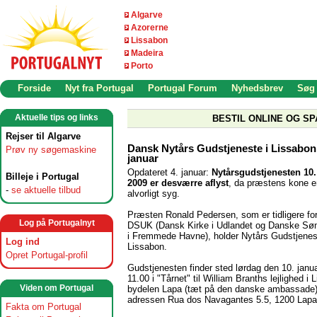
Algarve
Azorerne
Lissabon
Madeira
Porto
Forside
Nyt fra Portugal
Portugal Forum
Nyhedsbrev
Søg
Aktuelle tips og links
BESTIL ONLINE OG SP
Rejser til Algarve
Dansk Nytårs Gudstjeneste i Lissabon
Prøv ny søgemaskine
januar
Opdateret 4. januar:
Nytårsgudstjenesten 10.
Billeje i Portugal
2009 er desværre aflyst
, da præstens kone e
-
se aktuelle tilbud
alvorligt syg.
Præsten Ronald Pedersen, som er tidligere fo
Log på Portugalnyt
DSUK (Dansk Kirke i Udlandet og Danske Sø
i Fremmede Havne), holder Nytårs Gudstjenes
Log ind
Lissabon.
Opret Portugal-profil
Gudstjenesten finder sted lørdag den 10. janua
11.00 i "Tårnet" til William Branths lejlighed i 
Viden om Portugal
bydelen Lapa (tæt på den danske ambassade)
adressen Rua dos Navagantes 5.5, 1200 Lapa
Fakta om Portugal