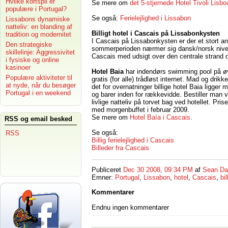
Hvilke kortspil er
Se mere om
det 5-stjernede Hotel Tivoli Lisbo
populære i Portugal?
Se også:
Ferielejlighed i Lissabon
Lissabons dynamiske
natteliv: en blanding af
Billigt hotel i Cascais på Lissabonkysten
tradition og modernitet
I Cascais på Lissabonkysten er der et stort ant
Den strategiske
sommerperioden nærmer sig dansk/norsk niveau
skillelinje: Aggressivitet
Cascais med udsigt over den centrale strand og 
i fysiske og online
kasinoer
Hotel Baia
har indendørs swimming pool på øv
Populære aktiviteter til
gratis (for alle) trådløst internet. Mad og drik
at nyde, når du besøger
det for overnatninger billige hotel Baia ligger
Portugal i en weekend
og barer inden for rækkevidde. Bestiller man v
livlige natteliv på torvet bag ved hotellet. Pri
med morgenbuffet i februar 2009.
Se mere om
Hotel Baía i Cascais
.
RSS og email besked
Se også:
RSS
Billig ferielejlighed i Cascais
Billeder fra Cascais
Publiceret
Dec 30 2008, 09:34 PM
af
Sean Da
Emner:
Portugal
,
Lissabon
,
hotel
,
Cascais
,
bil
Kommentarer
Endnu ingen kommentarer