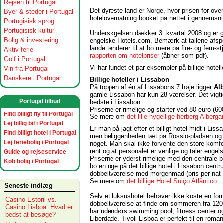
Rejsen til Portugal
Det dyreste land er Norge, hvor prisen for over
Byer & steder i Portugal
hotelovernatning booket på nettet i gennemsni
Portugisisk sprog
Portugisisk kultur
Undersøgelsen dækker 3. kvartal 2008 og er ge
Bolig & investering
engelske Hotels.com. Bemærk at tallene afspejl
lande tenderer til at bo mere på fire- og fem-s
Aktiv ferie
rapporten om hotelpriser
(åbner som pdf).
Golf i Portugal
Vi har fundet et par eksempler på billige hotell
Vin fra Portugal
Danskere i Portugal
Billige hoteller i Lissabon
På toppen af én af Lissabons 7 høje ligger
Al
gamle Lissabon har kun 28 værelser. Det vigtig
Portugal tilbud
bedste i Lissabon.
Priserne er rimelige og starter ved 80 euro (6
Find billigt fly til Portugal
Se mere om
det lille hygellige herberg Alber
Lej billig bil i Portugal
Er man på jagt efter et billigt hotel midt i Lis
Find billigt hotel i Portugal
men beliggenheden tæt på Rossio-pladsen og s
Lej feriebolig i Portugal
noget. Man skal ikke forvente den store komfor
rent og at personalet er venlige og taler engels
Guide og rejseservice
Priserne er yderst rimelige med den centrale be
Køb bolig i Portugal
bo en uge på det billige hotel i Lissabon centr
dobbeltværelse med morgenmad (pris per nat 
Se mere om
det billige Hotel Suiço Atlântico
.
Seneste indlæg
Selv et luksushotel behøver ikke koste en for
Casino Estoril vs.
dobbeltværelse at finde om sommeren fra 120 e
Casino Lisboa: Hvad er
har udendørs swimming pool, fitness center og
bedst at besøge?
Liberdade. Tivoli Lisboa er perfekt til en rom