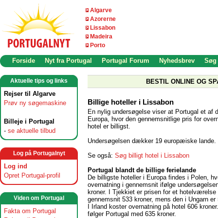
Algarve
Azorerne
Lissabon
Madeira
Porto
Forside
Nyt fra Portugal
Portugal Forum
Nyhedsbrev
Søg
Aktuelle tips og links
BESTIL ONLINE OG SP
Rejser til Algarve
Billige hoteller i Lissabon
Prøv ny søgemaskine
En nylig undersøgelse viser at Portugal et af d
Europa, hvor den gennemsnitlige pris for over
Billeje i Portugal
hotel er billigst.
-
se aktuelle tilbud
Undersøgelsen dækker 19 europæiske lande.
Log på Portugalnyt
Se også:
Søg billigt hotel i Lissabon
Log ind
Portugal blandt de billige ferielande
Opret Portugal-profil
De billigste hoteller i Europa findes i Polen, h
overnatning i gennemsnit ifølge undersøgelse
kroner. I Tjekkiet er prisen for et hotelværelse 
Viden om Portugal
gennemsnit 533 kroner, mens den i Ungarn er 
I Irland koster overnatning på hotel 606 kroner
Fakta om Portugal
følger Portugal med 635 kroner.