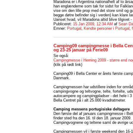
Maradona er i Argentina nationalhelt af to års
han englænderne som tak for sidst for Falkla
vise om den lille prop med det store smil og 
begge døtre befinder sig i verden) kan klare la
Uanset hvad, vil Maradona altid blive tilgivet -
Publiceret:
15 Jan 2009, 12:34 AM
af
Sean Da
Emner:
Portugal
,
Kendte personer i Portugal
,
Camping09 campingmesse i Bella Cent
og 23-25 januar på Ferie09
Se også:
Campingmesse i Herning 2009 - større end no
(klik på rødt link)
Camping09 i Bella Center er årets første cam
Danmark.
Campingmessen har udstillere inden for områ
campingvogne og teltvogne, telte, fortelte, uds
autocampere og campingpladser - det hele i 3 h
Bella Centret på i alt 25.000 kvadratmeter.
Camping messens portugisiske deltagere
Den første del af januars campingmesse i Bell
finder sted fra den 16. til den 18. januar 2009.
Campingvognene og teltene samt de øvrige udst
Campingmessen vil i første weekend den 16-18