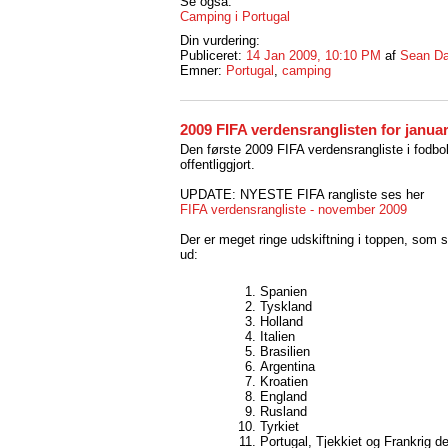
Se også:
Camping i Portugal
Din vurdering:
Publiceret:
14 Jan 2009, 10:10 PM
af
Sean Da
Emner:
Portugal
,
camping
2009 FIFA verdensranglisten for janua
Den første 2009 FIFA verdensrangliste i fodbol
offentliggjort.
UPDATE: NYESTE FIFA rangliste ses her
FIFA verdensrangliste - november 2009
Der er meget ringe udskiftning i toppen, som 
ud:
Spanien
Tyskland
Holland
Italien
Brasilien
Argentina
Kroatien
England
Rusland
Tyrkiet
Portugal, Tjekkiet og Frankrig de