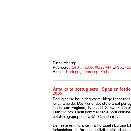
Din vurdering:
Publiceret:
14 Jan 2009, 05:22 PM
af
Sean Da
Emner:
Portugal
,
turforslag
,
Sintra
Antallet af portugisere i Spanien fordo
2005
Portugiserne har aldrig været blege for at tage 
for at arbejde. Det vidner det store antal portug
lande som England, Tyskland, Schweiz, Luxe
Frankrig om. Hertil kommer store portugisiske
befolkningsgrupper i USA, Canada m.v.
De fleste emmigranter fra Portugal i Europa bi
forbindelsen til Portugal og flytter ofte tilbage 