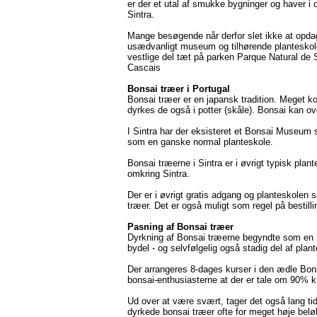
er der et utal af smukke bygninger og haver i
Sintra.
Mange besøgende når derfor slet ikke at opdage
usædvanligt museum og tilhørende planteskole
vestlige del tæt på parken Parque Natural de S
Cascais
Bonsai træer i Portugal
Bonsai træer er en japansk tradition. Meget kort
dyrkes de også i potter (skåle). Bonsai kan o
I Sintra har der eksisteret et Bonsai Museum s
som en ganske normal planteskole.
Bonsai træerne i Sintra er i øvrigt typisk plant
omkring Sintra.
Der er i øvrigt gratis adgang og planteskolen s
træer. Det er også muligt som regel på bestill
Pasning af Bonsai træer
Dyrkning af Bonsai træerne begyndte som en ho
bydel - og selvfølgelig også stadig del af plan
Der arrangeres 8-dages kurser i den ædle Bonsa
bonsai-enthusiasterne at der er tale om 90% k
Ud over at være svært, tager det også lang ti
dyrkede bonsai træer ofte for meget høje belø