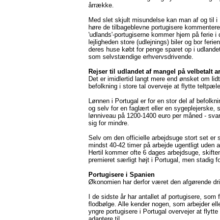
årrække.
Med slet skjult misundelse kan man af og til i
høre de tilbageblevne portugisere kommentere
'udlands'-portugiserne kommer hjem på ferie i d
lejligheden store (udlejnings) biler og bor ferien
deres huse købt for penge sparet op i udlandet
som selvstændige erhvervsdrivende.
Rejser til udlandet af mangel på velbetalt a
Det er imidlertid langt mere end ønsket om lid
befolkning i store tal overveje at flytte teltpæl
Lønnen i Portugal er for en stor del af befo
og selv for en faglært eller en sygeplejerske, sk
lønniveau på 1200-1400 euro per måned - sva
sig for mindre.
Selv om den officielle arbejdsuge stort set 
mindst 40-42 timer på arbejde ugentligt uden a
Hertil kommer ofte 6 dages arbejdsuge, skiften
premieret særligt højt i Portugal, men stadig 
Portugisere i Spanien
Økonomien har derfor været den afgørende drivk
I de sidste år har antallet af portugisere, som 
flodbølge. Alle kender nogen, som arbejder elle
yngre portugisere i Portugal overvejer at flyt
adaptere til.