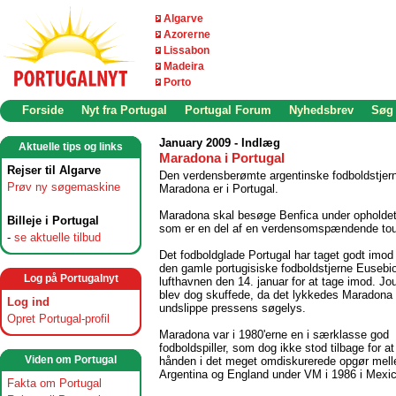
Algarve
Azorerne
Lissabon
Madeira
Porto
Forside
Nyt fra Portugal
Portugal Forum
Nyhedsbrev
Søg
January 2009 - Indlæg
Aktuelle tips og links
Maradona i Portugal
Rejser til Algarve
Den verdensberømte argentinske fodboldstjer
Prøv ny søgemaskine
Maradona er i Portugal.
Maradona skal besøge Benfica under opholdet
Billeje i Portugal
som er en del af en verdensomspændende tou
-
se aktuelle tilbud
Det fodboldglade Portugal har taget godt imo
den gamle portugisiske fodboldstjerne Eusebio
Log på Portugalnyt
lufthavnen den 14. januar for at tage imod. Jou
blev dog skuffede, da det lykkedes Maradona 
Log ind
undslippe pressens søgelys.
Opret Portugal-profil
Maradona var i 1980'erne en i særklasse god
fodboldspiller, som dog ikke stod tilbage for a
Viden om Portugal
hånden i det meget omdiskurerede opgør mel
Argentina og England under VM i 1986 i Mexic
Fakta om Portugal