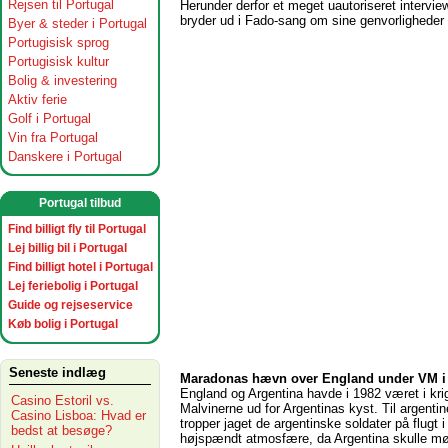
Rejsen til Portugal
Herunder derfor et meget uautoriseret intervi
bryder ud i Fado-sang om sine genvorligheder
Byer & steder i Portugal
Portugisisk sprog
Portugisisk kultur
Bolig & investering
Aktiv ferie
Golf i Portugal
Vin fra Portugal
Danskere i Portugal
Portugal tilbud
Find billigt fly til Portugal
Lej billig bil i Portugal
Find billigt hotel i Portugal
Lej feriebolig i Portugal
Guide og rejseservice
Køb bolig i Portugal
Seneste indlæg
Maradonas hævn over England under VM i
England og Argentina havde i 1982 været i kr
Casino Estoril vs.
Malvinerne ud for Argentinas kyst. Til argenti
Casino Lisboa: Hvad er
tropper jaget de argentinske soldater på flugt 
bedst at besøge?
højspændt atmosfære, da Argentina skulle møde