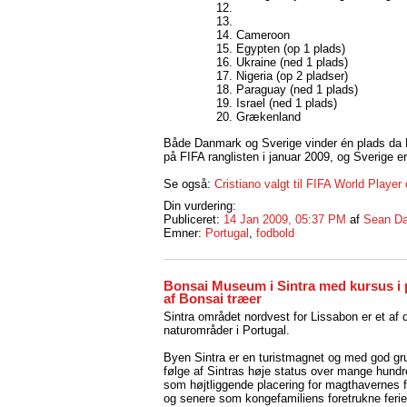
Cameroon
Egypten (op 1 plads)
Ukraine (ned 1 plads)
Nigeria (op 2 pladser)
Paraguay (ned 1 plads)
Israel (ned 1 plads)
Grækenland
Både Danmark og Sverige vinder én plads da
på FIFA ranglisten i januar 2009, og Sverige 
Se også:
Cristiano valgt til FIFA World Player
Din vurdering:
Publiceret:
14 Jan 2009, 05:37 PM
af
Sean Da
Emner:
Portugal
,
fodbold
Bonsai Museum i Sintra med kursus i
af Bonsai træer
Sintra området nordvest for Lissabon er et af d
naturområder i Portugal.
Byen Sintra er en turistmagnet og med god g
følge af Sintras høje status over mange hundr
som højtliggende placering for magthavernes 
og senere som kongefamiliens foretrukne ferie