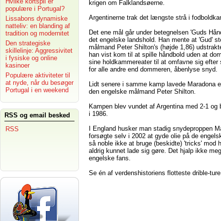
Hvilke kortspil er
krigen om Falklandsøerne.
populære i Portugal?
Argentinerne trak det længste strå i fodbold
Lissabons dynamiske
natteliv: en blanding af
Det ene mål går under betegnelsen 'Guds Hånd
tradition og modernitet
det engelske landshold. Han mente at 'Gud' 
Den strategiske
målmand Peter Shilton's (højde 1,86) udstrak
skillelinje: Aggressivitet
han vist kom til at spille håndbold uden at do
i fysiske og online
sine holdkammereater til at omfavne sig efter 
kasinoer
for alle andre end dommeren, åbenlyse snyd.
Populære aktiviteter til
at nyde, når du besøger
Lidt senere i samme kamp lavede Maradona et 
Portugal i en weekend
den engelske målmand Peter Shilton.
Kampen blev vundet af Argentina med 2-1 og bl
i 1986.
RSS og email besked
I England husker man stadig snydeproppen Mar
RSS
forsøgte selv i 2002 at gyde olie på de engel
så noble ikke at bruge (beskidte) 'tricks' mo
aldrig kunnet lade sig gøre. Det hjalp ikke me
engelske fans.
Se én af verdenshistoriens flotteste drible-tu