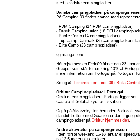
med tjekkiske campingpladser.
Danske campingpladser på campingmesse
På Camping 09 findes stande med repræsentan
- FDM Camping (14 FDM campingpladser)
- Dansk Camping union (18 DCU campingplads
- Public Camp (14 campingpladser)
- Top Camp Danmark (25 campingpladser i Da
- Elite Camp (23 campingpladser)
og mange flere.
Når rejsemessen Ferie09 åbner den 23. januar
Gruppe, som står for omkring 10% af Portugals 
mere information om Portugal på Portugals Tur
Se også:
Feriemessen Ferie 09 i Bella Centre
Orbitur Campingpladser i Portugal
Orbiturs campingpladser i Portugal ligger som
Castelo til Setubal syd for Lissabon.
Også på Algarvekysten herunder Portugals syd
i landet tættere mod Spanien er der til gengæl
campingpladser på
Orbitur hjemmesiden
.
Andre aktiviteter på campingmessen
I den første weekend 16-18 januar er speedwa
på 12,5 meter plus trækker.