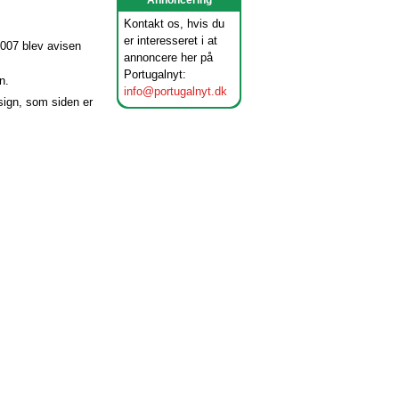
Annoncering
Kontakt os, hvis du
er interesseret i at
2007 blev avisen
annoncere her på
Portugalnyt:
n.
info@portugalnyt.dk
ign, som siden er