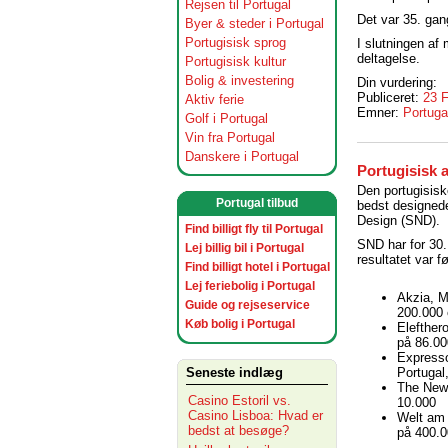
Rejsen til Portugal
Det var 35. gan
Byer & steder i Portugal
Portugisisk sprog
I slutningen af
deltagelse.
Portugisisk kultur
Bolig & investering
Din vurdering:
Publiceret:
23 
Aktiv ferie
Emner:
Portuga
Golf i Portugal
Vin fra Portugal
Danskere i Portugal
Portugisisk a
Den portugisisk
Portugal tilbud
bedst designede
Design (SND).
Find billigt fly til Portugal
SND har for 30.
Lej billig bil i Portugal
resultatet var 
Find billigt hotel i Portugal
Lej feriebolig i Portugal
Akzia, M
Guide og rejseservice
200.000 
Køb bolig i Portugal
Elefther
på 86.00
Expresso
Portugal
Seneste indlæg
The News
Casino Estoril vs.
10.000
Casino Lisboa: Hvad er
Welt am 
bedst at besøge?
på 400.0