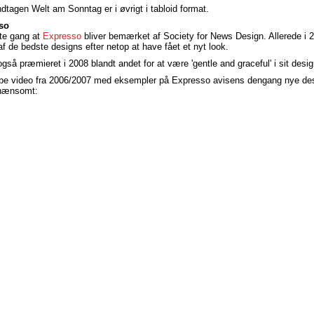
ndtagen Welt am Sonntag er i øvrigt i tabloid format.
so
ste gang at
Expresso
bliver bemærket af Society for News Design. Allerede i 
 de bedste designs efter netop at have fået et nyt look.
gså præmieret i 2008 blandt andet for at være 'gentle and graceful' i sit desig
be video fra 2006/2007 med eksempler på Expresso avisens dengang nye des
 nænsomt: