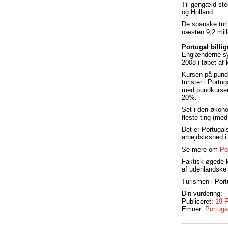
Til gengæld steg
og Holland.
De spanske turis
næsten 9,2 mill
Portugal billi
Englænderne syn
2008 i løbet af 
Kursen på pund 
turister i Port
med pundkursen 
20%.
Set i den økonom
fleste ting (me
Det er Portugal
arbejdsløshed i 
Se mere om
Po
Faktisk øgede k
af udenlandske
Turismen i Port
Din vurdering:
Publiceret:
19 
Emner:
Portuga