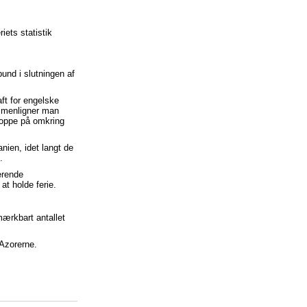
iets statistik
und i slutningen af
ft for engelske
ammenligner man
 oppe på omkring
anien, idet langt de
.
erende
at holde ferie.
mærkbart antallet
 Azorerne.