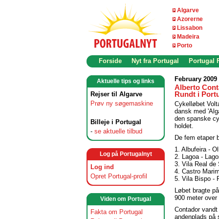
Algarve
Azorerne
Lissabon
Madeira
Porto
Forside
Nyt fra Portugal
Portugal
February 2009 
Aktuelle tips og links
Alberto Cont
Rejser til Algarve
Rundt i Port
Prøv ny søgemaskine
Cykelløbet Volt
dansk med 'Alga
den spanske cyk
Billeje i Portugal
holdet.
-
se aktuelle tilbud
De fem etaper 
1. Albufeira - O
Log på Portugalnyt
2. Lagoa - Lago
3. Vila Real de
Log ind
4. Castro Marim
Opret Portugal-profil
5. Vila Bispo -
Løbet bragte på
900 meter over 
Viden om Portugal
Contador vandt
Fakta om Portugal
andenplads på s