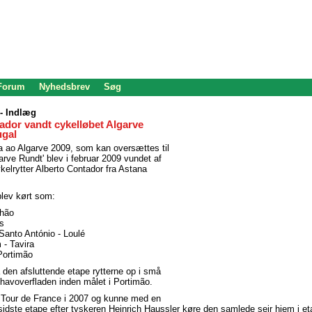
 Forum
Nyhedsbrev
Søg
- Indlæg
ador vandt cykelløbet Algarve
ugal
a ao Algarve 2009, som kan oversættes til
rve Rundt' blev i februar 2009 vundet af
elrytter Alberto Contador fra Astana
blev kørt som:
lhão
s
 Santo António - Loulé
 - Tavira
 Portimão
 den afsluttende etape rytterne op i små
havoverfladen inden målet i Portimão.
 Tour de France i 2007 og kunne med en
idste etape efter tyskeren Heinrich Haussler køre den samlede sejr hjem i eta