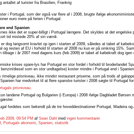
 antallet af turister fra Brasilien, Frankrig
ter i Portugal, som der også var flere af i 2008, brugte ifølge økonomiminister
ioner euro mere på ferien i Portugal.
gere end Spanien
es ikke det er super-billigt i Portugal længere. Det skyldes at det engelske p
kort tid mistede 20% af sin værdi.
er dog langsomt kravlet op igen i starten af 2009, således at tabet af købekra
ugal og resten af EU i forhold til starten af 2008 nu kun er på omkring 15%. S
tilbage i år 2007 med dagens kurs (feb 2009) er tabet af købekraft dog igen
iske krises spare-lys har Portugal en stor fordel i forhold til broderlandet Sp
d benzin/diesel som en stor undtagelse) koster mindre i Portugal end i Spanien
s rimelige prisniveau, ikke mindst restaurant priserne, som på trods af galopp
Spanien har medvirket til at flere spanske turister i 2008 søgte til Portugal for 
rtugals prisniveau
.
un landene Portugal og Bulgarien (i Europa) i 2008 ifølge Dagbladet Børsen 
 gæster.
ugal fordeles som bekendt på de tre hoveddestinationer Portugal, Madeira og
Feb 2009, 09:54 PM
af
Sean Dahl
med
ingen kommentarer
l
,
Portugals økonomi
,
Spanien
,
statistik