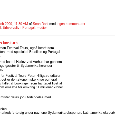
Feb 2009, 11:39 AM
af
Sean Dahl
med
ingen kommentarer
l
,
Erhvervsliv i Portugal
,
medier
rs konkurs
bureau Festival Tours, også kendt som
ten, med speciale i Brasilien og Portugal
.
 med base i Harlev ved Aarhus har gennem
nge gæster til Sydamerika herunder
en.
 for Festival Tours Peter Hilligsøe udtaler
at det er den økonomiske krise og heraf
antallet af bookinger, som har taget livet af
om omsatte for omkring 11 millioner kroner
mister deres job i forbindelse med
rten
markedsførte sig under navnene Sydamerika-eksperten, Latinamerika-ekspert