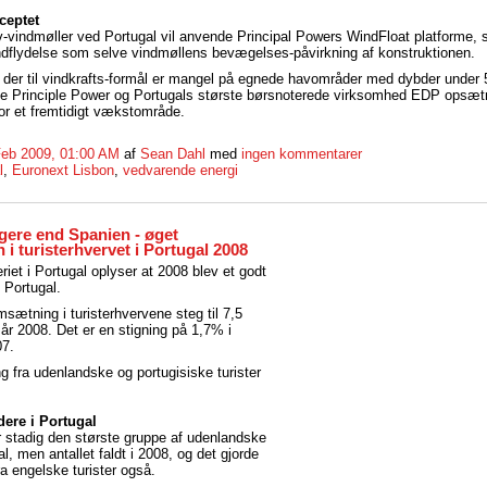
ceptet
-vindmøller ved Portugal vil anvende Principal Powers WindFloat platforme,
ndflydelse som selve vindmøllens bevægelses-påvirkning af konstruktionen.
 der til vindkrafts-formål er mangel på egnede havområder med dybder under 
de Principle Power og Portugals største børsnoterede virksomhed EDP opsætn
or et fremtidigt vækstområde.
Feb 2009, 01:00 AM
af
Sean Dahl
med
ingen kommentarer
l
,
Euronext Lisbon
,
vedvarende energi
igere end Spanien - øget
i turisterhvervet i Portugal 2008
iet i Portugal oplyser at 2008 blev et godt
i Portugal.
ætning i turisterhvervene steg til 7,5
i år 2008. Det er en stigning på 1,7% i
07.
fra udenlandske og portugisiske turister
ere i Portugal
 stadig den største gruppe af udenlandske
gal, men antallet faldt i 2008, og det gjorde
 engelske turister også.