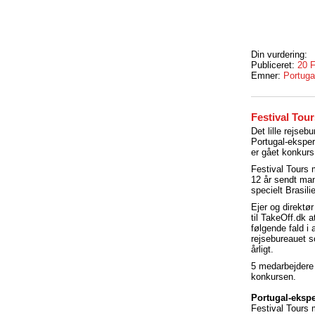
Din vurdering:
Publiceret:
20 
Emner:
Portuga
Festival Tou
Det lille rejse
Portugal-eksper
er gået konkurs
Festival Tours
12 år sendt ma
specielt Brasili
Ejer og direktør
til TakeOff.dk 
følgende fald i 
rejsebureauet s
årligt.
5 medarbejdere 
konkursen.
Portugal-ekspe
Festival Tours 