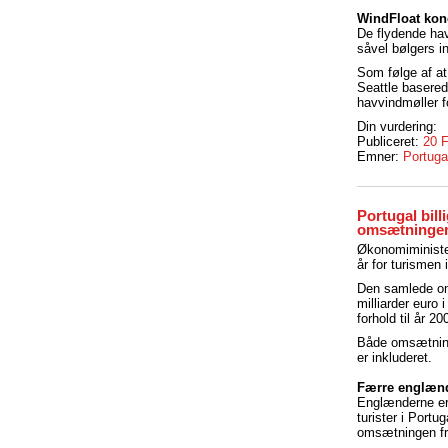
WindFloat kon
De flydende hav
såvel bølgers i
Som følge af at
Seattle basere
havvindmøller f
Din vurdering:
Publiceret:
20 
Emner:
Portuga
Portugal bill
omsætningen 
Økonomiminister
år for turismen 
Den samlede oms
milliarder euro 
forhold til år 20
Både omsætning 
er inkluderet.
Færre englænd
Englænderne er
turister i Portu
omsætningen fra