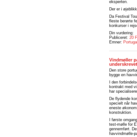
eksperten.
Der er i øjebli
Da Festival Tou
fleste berørte 
konkurser i rej
Din vurdering:
Publiceret:
20 
Emner:
Portuga
Vindmøller på
underskrevet
Den store port
bygge en havvin
I den forbindel
kontrakt med v
har specialisere
De flydende ko
specielt når ha
eneste økonomis
konstruktion.
I første omgang
test-mølle for E
gennemført. Der
havvindmølle-pa