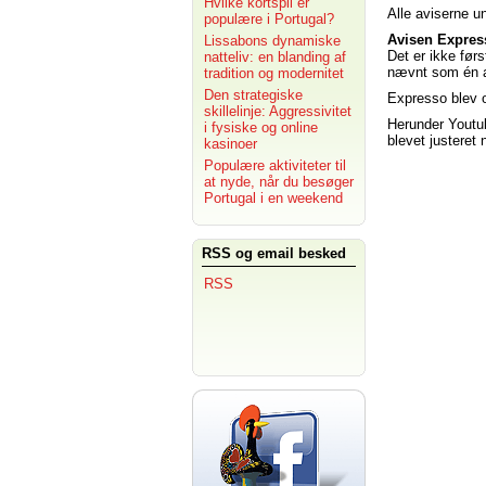
Hvilke kortspil er
Alle aviserne u
populære i Portugal?
Avisen Expres
Lissabons dynamiske
Det er ikke før
natteliv: en blanding af
nævnt som én af
tradition og modernitet
Den strategiske
Expresso blev o
skillelinje: Aggressivitet
Herunder Youtu
i fysiske og online
blevet justeret
kasinoer
Populære aktiviteter til
at nyde, når du besøger
Portugal i en weekend
RSS og email besked
RSS