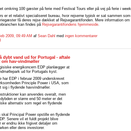
kket omkring 100 gæster på ferie med Festival Tours eller på vej på ferie i wee
rs er et relativt specialiseret bureau, hvor rejserne typisk er sat sammen som
feriegæster få deres rejse dækket af Rejsegarantifonden. Mere information om 
sebranchen kan findes på
Rejsegarantifondens hjemmeside
.
Feb 2009, 09:49 AM
af
Sean Dahl
med
ingen kommentarer
l
 dybt vand ud for Portugal - aftale
 om hav-vindmøller
ugisiske energikoncern EDP planlægger at
dmøllepark ud for Portugals kyst.
se har EDP i februar 2009 underskrevet
irksomheden Principle Power i USA, som
t sig i flydende havvindmøller.
nstruktioner kan anvendes overalt, men
vdybden er større end 50 meter er det
ke alternativ som regel en flydende
 skal Principal Power opstille en flydende
DP. Senere vil et fuldt projekt blive
 er endnu ikke frigivet detaljer om
rken eller dens investorer.