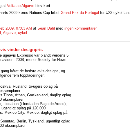
g at
Volta ao Algarve
blev kørt.
 marts 2009 køres Nations Cup løbet
Grand Prix du Portugal
for U23-cykel-la
Feb 2009, 07:03 AM
af
Sean Dahl
med
ingen kommentarer
l
,
Algarve
,
cykel
vis vinder designpris
e ugeavis Expresso var blandt verdens 5
 aviser i 2008, mener Society for News
 gang kåret de bedste avis-designs, og
følgende fem topplaceringer:
oskva, Rusland, to-ugers oplag på
eksemplarer
os Tipos, Athen, Grækenland, dagligt oplag
0 eksemplarer
, Lissabon (i forstaden Paço de Arcos),
, ugentligt oplag på 120.000
, Mexico City, Mexico, dagligt oplag på
Sonntag, Berlin, Tyskland, ugentligt oplag
00 eksemplarer