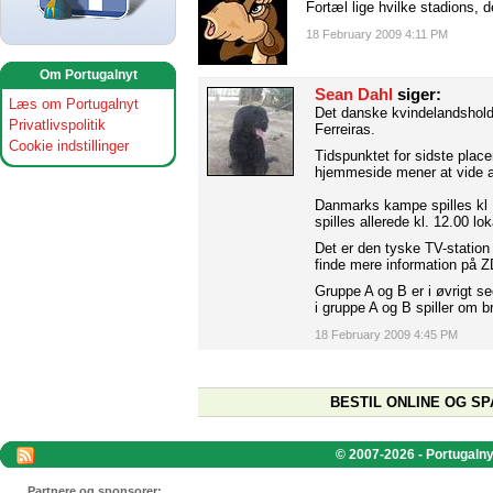
Fortæl lige hvilke stadions, d
18 February 2009 4:11 PM
Om Portugalnyt
Sean Dahl
siger:
Læs om Portugalnyt
Det danske kvindelandsholds
Privatlivspolitik
Ferreiras.
Cookie indstillinger
Tidspunktet for sidste plac
hjemmeside mener at vide at
Danmarks kampe spilles kl 
spilles allerede kl. 12.00 l
Det er den tyske TV-station
finde mere information på
Gruppe A og B er i øvrigt se
i gruppe A og B spiller om 
18 February 2009 4:45 PM
BESTIL ONLINE OG SP
© 2007-2026 - Portugalnyt
Partnere og sponsorer: