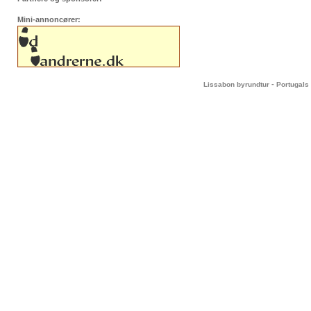
Mini-annoncører:
-
Lissabon byrundtur
Portugals 