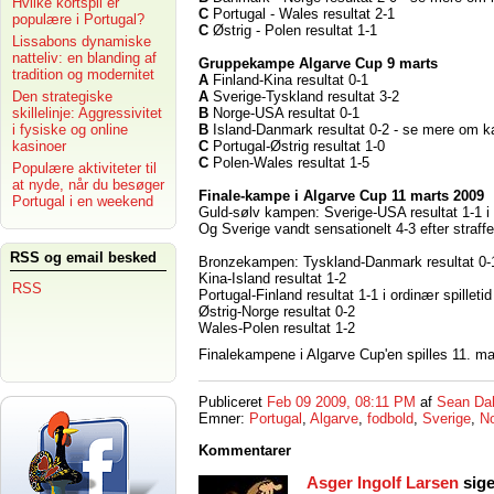
Hvilke kortspil er
C
Portugal - Wales resultat 2-1
populære i Portugal?
C
Østrig - Polen resultat 1-1
Lissabons dynamiske
natteliv: en blanding af
Gruppekampe Algarve Cup 9 marts
tradition og modernitet
A
Finland-Kina resultat 0-1
Den strategiske
A
Sverige-Tyskland resultat 3-2
skillelinje: Aggressivitet
B
Norge-USA resultat 0-1
i fysiske og online
B
Island-Danmark resultat 0-2 - se mere om
kasinoer
C
Portugal-Østrig resultat 1-0
C
Polen-Wales resultat 1-5
Populære aktiviteter til
at nyde, når du besøger
Finale-kampe i Algarve Cup 11 marts 2009
Portugal i en weekend
Guld-sølv kampen: Sverige-USA resultat 1-1 i o
Og Sverige vandt sensationelt 4-3 efter stra
RSS og email besked
Bronzekampen: Tyskland-Danmark resultat 0
Kina-Island resultat 1-2
RSS
Portugal-Finland resultat 1-1 i ordinær spillet
Østrig-Norge resultat 0-2
Wales-Polen resultat 1-2
Finalekampene i Algarve Cup'en spilles 11. ma
Publiceret
Feb 09 2009, 08:11 PM
af
Sean Da
Emner:
Portugal
,
Algarve
,
fodbold
,
Sverige
,
N
Kommentarer
Asger Ingolf Larsen
sige