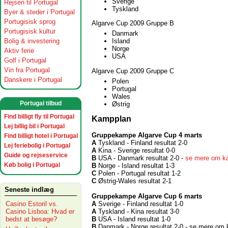
Sverige
Rejsen til Portugal
Tyskland
Byer & steder i Portugal
Portugisisk sprog
Algarve Cup 2009 Gruppe B
Portugisisk kultur
Danmark
Bolig & investering
Island
Norge
Aktiv ferie
USA
Golf i Portugal
Vin fra Portugal
Algarve Cup 2009 Gruppe C
Danskere i Portugal
Polen
Portugal
Wales
Portugal tilbud
Østrig
Find billigt fly til Portugal
Kampplan
Lej billig bil i Portugal
Gruppekampe Algarve Cup 4 marts
Find billigt hotel i Portugal
A
Tyskland - Finland resultat 2-0
Lej feriebolig i Portugal
A
Kina - Sverige resultat 0-0
Guide og rejseservice
B
USA - Danmark resultat 2-0 -
se mere om k
Køb bolig i Portugal
B
Norge - Island resultat 1-3
C
Polen - Portugal resultat 1-2
C
Østrig-Wales resultat 2-1
Seneste indlæg
Gruppekampe Algarve Cup 6 marts
Casino Estoril vs.
A
Sverige - Finland resultat 1-0
Casino Lisboa: Hvad er
A
Tyskland - Kina resultat 3-0
bedst at besøge?
B
USA - Island resultat 1-0
B
Danmark - Norge resultat 2-0 - se mere o