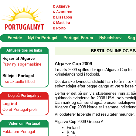
Algarve
Azorerne
Lissabon
Madeira
Porto
Forside
Nyt fra Portugal
Portugal Forum
Nyhedsbrev
Søg
Aktuelle tips og links
BESTIL ONLINE OG SP
Rejser til Algarve
Algarve Cup 2009
Prøv ny søgemaskine
I marts 2009 spilles der igen Algarve Cup for
kvindelandshold i fodbold.
Billeje i Portugal
Det danske kvindelandshold har i to år i træk
-
se aktuelle tilbud
sølvmedajer efter begge gange at være besejr
Derfor er det på sin vis skæbnenes ironi at bå
Log på Portugalnyt
guldmedajevinderne fra 2008 USA, sølvmedalj
Danmark og såmænd også bronzemedalejevind
Log ind
Algarve Cup 2008 Norge er i samme indledend
Opret Portugal-profil
Vi opdaterer løbende med resultater herunder.
Algarve Cup 2009 Gruppe A
Viden om Portugal
Finland
Fakta om Portugal
Kina