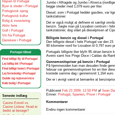
Rejsen til Portugal
Jumbo i Alfragide og Jumbo i Alverca (nordlige
Byer & steder i Portugal
begge steder med 1,079 euro per liter.
Portugisisk sprog
Diesel, som i Portugal hedder gasóleo, var lig
Portugisisk kultur
tankstationer.
Bolig & investering
Det er også muligt at definere et særligt omr
Aktiv ferie
benzin. Søgte man på Lissabon centrum i febr
tankstationer, dog slået på dieselprisen af C
Golf i Portugal
Vin fra Portugal
Billigste benzin og diesel i Portugal
Danskere i Portugal
Den billigste diesel i hele Portugal var den 2
90 kilometer nord for Lissabon til 0,797 euro per
Portugals billigste liter blyfri 95 oktan ben
Portugal tilbud
Aveiro samt hos Pingo Doce i Caldas da Rainha
Find billigt fly til Portugal
Gennemsnitspriser på benzin i Portugal
Lej billig bil i Portugal
På hjemmesiden kan man desuden finde gennem
Find billigt hotel i Portugal
februar var gennemsnitsprisen for en liter diese
kostede samme dag i gennemsnit 1,164 euro.
Lej feriebolig i Portugal
Guide og rejseservice
Der er i øvrigt værd at bemærke at benzinpris
Køb bolig i Portugal
Publiceret
Feb 23 2009, 12:50 PM
af
Sean Da
Emner:
Portugal
,
Spanien
,
Priser i Portugal
Seneste indlæg
Kommentarer
Casino Estoril vs.
Casino Lisboa: Hvad er
Endnu ingen kommentarer
bedst at besøge?