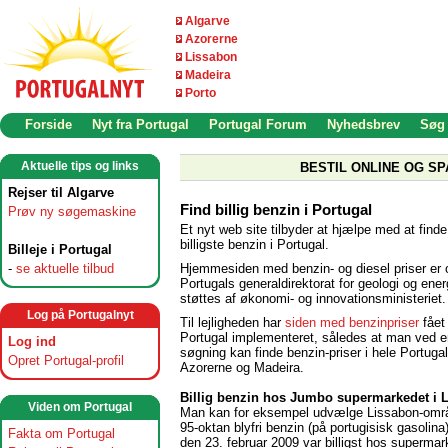
Algarve
Azorerne
Lissabon
Madeira
Porto
Forside
Nyt fra Portugal
Portugal Forum
Nyhedsbrev
Søg
Aktuelle tips og links
BESTIL ONLINE OG SP
Rejser til Algarve
Find billig benzin i Portugal
Prøv ny søgemaskine
Et nyt web site tilbyder at hjælpe med at find
billigste benzin i Portugal.
Billeje i Portugal
Hjemmesiden med benzin- og diesel priser er o
-
se aktuelle tilbud
Portugals generaldirektorat for geologi og ener
støttes af økonomi- og innovationsministeriet.
Log på Portugalnyt
Til lejligheden har
siden med benzinpriser
fået 
Portugal implementeret, således at man ved e
Log ind
søgning kan finde benzin-priser i hele Portuga
Opret Portugal-profil
Azorerne og Madeira.
Billig benzin hos Jumbo supermarkedet i 
Viden om Portugal
Man kan for eksempel udvælge Lissabon-områ
95-oktan blyfri benzin (på portugisisk gasolin
Fakta om Portugal
den 23. februar 2009 var billigst hos superma