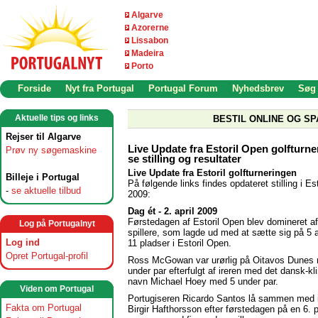
Algarve
Azorerne
Lissabon
Madeira
Porto
Forside
Nyt fra Portugal
Portugal Forum
Nyhedsbrev
Søg
Aktuelle tips og links
BESTIL ONLINE OG SP
Rejser til Algarve
Live Update fra Estoril Open golfturne
Prøv ny søgemaskine
se stilling og resultater
Live Update fra Estoril golfturneringen
Billeje i Portugal
På følgende links findes opdateret stilling i Es
-
se aktuelle tilbud
2009:
Dag ét - 2. april 2009
Førstedagen af Estoril Open blev domineret a
Log på Portugalnyt
spillere, som lagde ud med at sætte sig på 5 a
Log ind
11 pladser i Estoril Open.
Opret Portugal-profil
Ross McGowan var urørlig på Oitavos Dunes 
under par efterfulgt af ireren med det dansk-k
navn Michael Hoey med 5 under par.
Viden om Portugal
Portugiseren Ricardo Santos lå sammen med 
Fakta om Portugal
Birgir Hafthorsson efter førstedagen på en 6. 