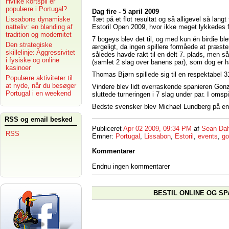
Hvilke kortspil er
populære i Portugal?
Dag fire - 5 april 2009
Tæt på et flot resultat og så alligevel så lang
Lissabons dynamiske
Estoril Open 2009, hvor ikke meget lykkedes 
natteliv: en blanding af
tradition og modernitet
7 bogeys blev det til, og med kun én birdie ble
Den strategiske
ærgeligt, da ingen spillere formåede at præster
skillelinje: Aggressivitet
således havde rakt til en delt 7. plads, men 
i fysiske og online
(samlet 2 slag over banens par), som dog er h
kasinoer
Thomas Bjørn spillede sig til en respektabel 3
Populære aktiviteter til
at nyde, når du besøger
Vindere blev lidt overraskende spanieren Go
Portugal i en weekend
sluttede turneringen i 7 slag under par. I omsp
Bedste svensker blev Michael Lundberg på en 
RSS og email besked
Publiceret
Apr 02 2009, 09:34 PM
af
Sean Dah
RSS
Emner:
Portugal
,
Lissabon
,
Estoril
,
events
,
go
Kommentarer
Endnu ingen kommentarer
BESTIL ONLINE OG SP