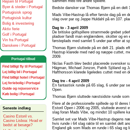
sammen med fire andre spillere.
Rejsen til Portugal
Byer & steder i Portugal
Bedste dansker var Thomas Bjørn på en delt 1
Portugisisk sprog
Mads Vibe-Hastrup lå efter første dag på en de
Portugisisk kultur
slag over par og Jeppe Huldahl på en 107. plad
Bolig & investering
Dag to - 3 april 2009
Aktiv ferie
De britiske golfspillere strammede grebet yder
Golf i Portugal
pladser fandt man englændere, skotter og en 
Vin fra Portugal
førsteplads med samlet 5 under par efter at sp
Danskere i Portugal
Thomas Bjørn sluttede på en delt 21. plads ef
Hastrup klarede med nød og næppe cuttet, me
2009.
Portugal tilbud
Niclas Fasth blev bedst placerede svensker s
Find billigt fly til Portugal
Hägman, Michael Jonzon, Patrik Sjöland og Jar
Hafthorsson klarede ligeledes cuttet med en d
Lej billig bil i Portugal
Find billigt hotel i Portugal
Dag tre - 4 april 2009
Lej feriebolig i Portugal
En fantastisk runde på 65 slag, 6 under par sen
Guide og rejseservice
Open.
Køb bolig i Portugal
Thomas Bjørn sluttede næstsidste runde so
Flere af de professionelle spillede op til dere
Estoril Open i 2006 og 2005, sluttede øverst e
Seneste indlæg
slag foran Mads Vibe, og mindst 10 spillere k
Casino Estoril vs.
Samlet set var Mads Vibe-Hastrup dagens næs
Casino Lisboa: Hvad er
hvis runde i 64 slag rakte til en samlet delt 
bedst at besøge?
England gik som Mads en runde i 65 slag og l