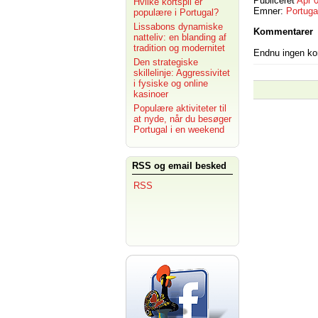
Publiceret
Apr 
Hvilke kortspil er
Emner:
Portuga
populære i Portugal?
Lissabons dynamiske
Kommentarer
natteliv: en blanding af
tradition og modernitet
Endnu ingen k
Den strategiske
skillelinje: Aggressivitet
i fysiske og online
kasinoer
Populære aktiviteter til
at nyde, når du besøger
Portugal i en weekend
RSS og email besked
RSS