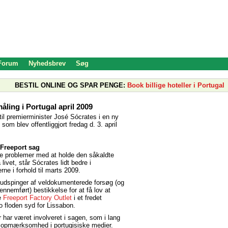
 Forum
Nyhedsbrev
Søg
BESTIL ONLINE OG SPAR PENGE:
Book billige hoteller i Portugal
ling i Portugal april 2009
til premierminister José Sócrates i en ny
om blev offentliggjort fredag d. 3. april
 Freeport sag
re problemer med at holde den såkaldte
 livet, står Sócrates lidt bedre i
ne i forhold til marts 2009.
 udspinger af veldokumenterede forsøg (og
ennemført) bestikkelse for at få lov at
e
Freeport Factory Outlet
i et fredet
 floden syd for Lissabon.
r har været involveret i sagen, som i lang
or opmærksomhed i portugisiske medier.