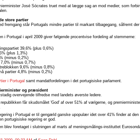
mierminister José Sócrates truet med at lægge sag an mod medier, som forb
len.
e store partier
ed fremgang står Portugals mindre partier til markant tilbagegang, såfremt der
 i Portugal i april 2009 giver følgende procentvise fordeling af stemmerne:
ingspartiet 39,6% (plus 0,6%)
6% (plus 1,3%)
% (minus 0,2%)
7,0% (minus 0,7%)
treblokken 9,6% (minus 0,8%)
å partier 4,8% (minus 0,2%)
tier i Portugal
samt mandatfordelingen i det portugisiske parlament.
erminister og præsident
 stadig overvejende tilfredse med landets øverste ledere.
republikken får skudsmålet 'God' af over 51% af vælgerne, og premierministe
.
gering i Portugal er til gengæld ganske upopulær idet over 41% finder at den
en portugisiske regering er god.
 blev foretaget i slutningen af marts af meningsmålings-instituttet Euroson