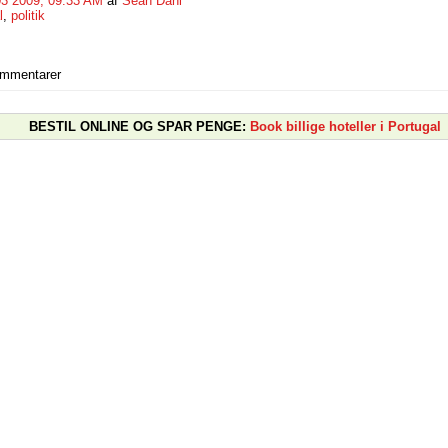
03 2009, 09:33 AM
af
Sean Dahl
l
,
politik
ommentarer
BESTIL ONLINE OG SPAR PENGE:
Book billige hoteller i Portugal