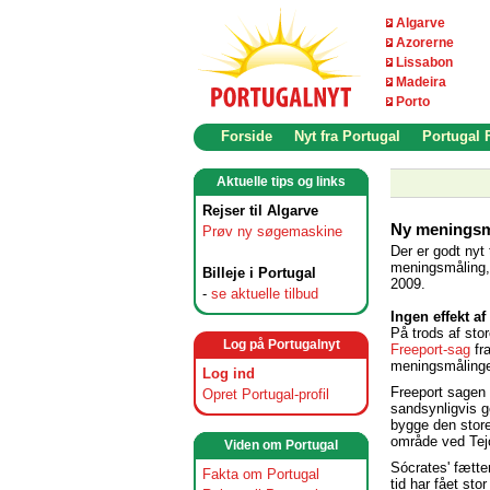
Algarve
Azorerne
Lissabon
Madeira
Porto
Forside
Nyt fra Portugal
Portugal
Aktuelle tips og links
Rejser til Algarve
Ny meningsmå
Prøv ny søgemaskine
Der er godt nyt 
meningsmåling, s
Billeje i Portugal
2009.
-
se aktuelle tilbud
Ingen effekt af
På trods af sto
Log på Portugalnyt
Freeport-sag
fra
meningsmålinger
Log ind
Freeport sagen
Opret Portugal-profil
sandsynligvis g
bygge den stor
område ved Tejo
Viden om Portugal
Sócrates' fætte
Fakta om Portugal
tid har fået st