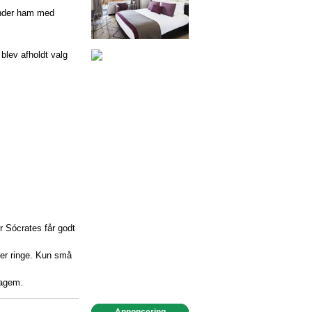
inder ham med
 blev afholdt valg
r Sócrates får godt
 er ringe. Kun små
dagem.