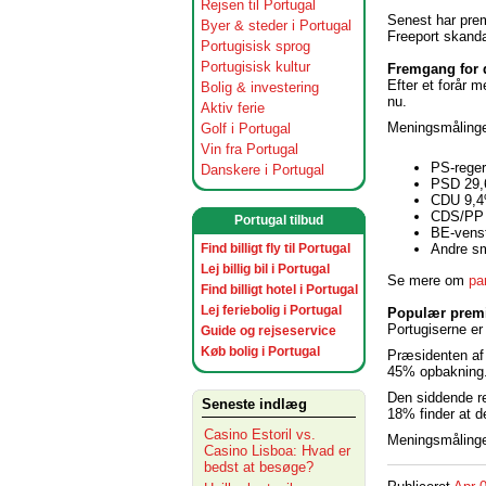
Rejsen til Portugal
Senest har pre
Byer & steder i Portugal
Freeport skanda
Portugisisk sprog
Portugisisk kultur
Fremgang for d
Efter et forår m
Bolig & investering
nu.
Aktiv ferie
Meningsmålingen
Golf i Portugal
Vin fra Portugal
PS-reger
Danskere i Portugal
PSD 29,
CDU 9,4
CDS/PP 
Portugal tilbud
BE-vens
Find billigt fly til Portugal
Andre sm
Lej billig bil i Portugal
Se mere om
par
Find billigt hotel i Portugal
Lej feriebolig i Portugal
Populær premi
Portugiserne er
Guide og rejseservice
Køb bolig i Portugal
Præsidenten af 
45% opbakning
Den siddende re
Seneste indlæg
18% finder at d
Casino Estoril vs.
Meningsmålingen
Casino Lisboa: Hvad er
bedst at besøge?