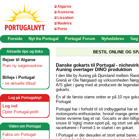
Algarve
Azorerne
Lissabon
Madeira
Porto
Forside
Nyt fra Portugal
Portugal Forum
Nyhedsbrev
Søg
Aktuelle tips og links
BESTIL ONLINE OG SP
Rejser til Algarve
Danske gokarts til Portugal - nichevir
Prøv ny søgemaskine
Auning overtager DINO produktion
I den lille by Auning på Djursland mellem Ran
Billeje i Portugal
Grenå er Ole Nørgaard og virksomheden Nørg
-
se aktuelle tilbud
A/S gået i gang med at producere de legenda
gokarts.
Én af de første større ordrer er på 10 nye gokar
Log på Portugalnyt
Portugal.
Log ind
Portugal har i forhold til sit indbyggertal har et 
Opret Portugal-profil
motorsports-enthusiaster, hvoraf mange gerne
tester evnerne bag et rat. Gocarts er den billi
snuse til 'rigtig' motor-sport på, og stort set al
Viden om Portugal
racerkørere i Formel-1 er startet i en gokart.
Fakta om Portugal
I Portugal er der desuden et stort antal baner,