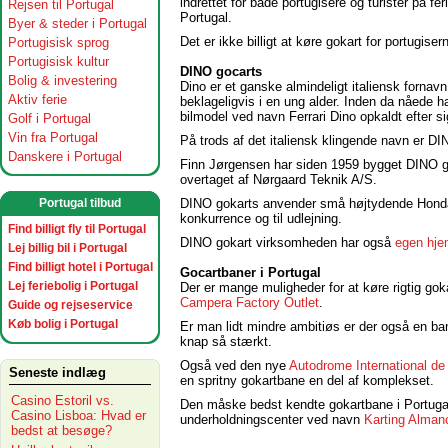
indrettet for både portugisere og turister på feri
Rejsen til Portugal
Portugal.
Byer & steder i Portugal
Det er ikke billigt at køre gokart for portugise
Portugisisk sprog
Portugisisk kultur
DINO gocarts
Bolig & investering
Dino er et ganske almindeligt italiensk forna
Aktiv ferie
beklageligvis i en ung alder. Inden da nåede h
bilmodel ved navn Ferrari Dino opkaldt efter si
Golf i Portugal
Vin fra Portugal
På trods af det italiensk klingende navn er DI
Danskere i Portugal
Finn Jørgensen har siden 1959 bygget DINO go
overtaget af Nørgaard Teknik A/S.
DINO gokarts anvender små højtydende Honda-
Portugal tilbud
konkurrence og til udlejning.
Find billigt fly til Portugal
DINO gokart virksomheden har også
egen hj
Lej billig bil i Portugal
Find billigt hotel i Portugal
Gocartbaner i Portugal
Lej feriebolig i Portugal
Der er mange muligheder for at køre rigtig gok
Campera Factory Outlet
.
Guide og rejseservice
Køb bolig i Portugal
Er man lidt mindre ambitiøs er der også en b
knap så stærkt.
Også ved den nye
Autodrome International de
Seneste indlæg
en spritny gokartbane en del af komplekset.
Casino Estoril vs.
Den måske bedst kendte gokartbane i Portugal 
Casino Lisboa: Hvad er
underholdningscenter ved navn
Karting Almanc
bedst at besøge?