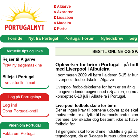
Algarve
Azorerne
Lissabon
Madeira
Porto
Forside
Nyt fra Portugal
Portugal Forum
Nyhedsbrev
Søg
Aktuelle tips og links
BESTIL ONLINE OG SP
Rejser til Algarve
Oplevelser for børn i Portugal - på fo
Prøv ny søgemaskine
med Liverpool i Albufeira
I sommeren 2009 vil børn i alderen 5-15 år kun
Billeje i Portugal
Liverpools fodboldskole i Algarve.
-
se aktuelle tilbud
Liverpool fodboldskolerne for børn er en årlig
tilbagevendende begivenhed i Spanien, og nu
konceptet 8-10 juli i Albufeira i Portugal.
Log på Portugalnyt
Log ind
Liverpool fodboldskole for børn
Der er ingen krav til børnene udover at de ska
Opret Portugal-profil
motiverede for at lytte til Liverpools profession
trænere. Der skader dog bestemt ikke at have 
fodbold før.
Viden om Portugal
Til gengæld skal forældrene indstille sig på at
Fakta om Portugal
tegnebogen, da et 3-dages kursus uden opho