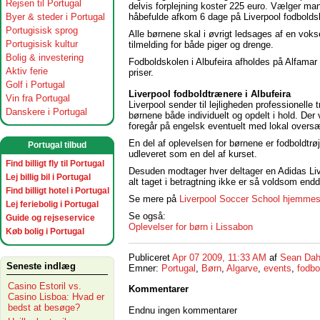
Rejsen til Portugal
delvis forplejning koster 225 euro. Vælger man
håbefulde afkom 6 dage på Liverpool fodbolds
Byer & steder i Portugal
Portugisisk sprog
Alle børnene skal i øvrigt ledsages af en vokse
Portugisisk kultur
tilmelding for både piger og drenge.
Bolig & investering
Fodboldskolen i Albufeira afholdes på Alfamar B
Aktiv ferie
priser.
Golf i Portugal
Liverpool fodboldtrænere i Albufeira
Vin fra Portugal
Liverpool sender til lejligheden professionelle
Danskere i Portugal
børnene både individuelt og opdelt i hold. Der 
foregår på engelsk eventuelt med lokal oversæt
En del af oplevelsen for børnene er fodboldtr
Portugal tilbud
udleveret som en del af kurset.
Find billigt fly til Portugal
Desuden modtager hver deltager en Adidas Liv
Lej billig bil i Portugal
alt taget i betragtning ikke er så voldsom endd
Find billigt hotel i Portugal
Se mere på
Liverpool Soccer School hjemmes
Lej feriebolig i Portugal
Se også:
Guide og rejseservice
Oplevelser for børn i Lissabon
Køb bolig i Portugal
Publiceret
Apr 07 2009, 11:33 AM
af
Sean Dah
Seneste indlæg
Emner:
Portugal
,
Børn
,
Algarve
,
events
,
fodbo
Casino Estoril vs.
Kommentarer
Casino Lisboa: Hvad er
bedst at besøge?
Endnu ingen kommentarer