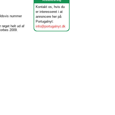
Annoncering
Kontakt os, hvis du
er interesseret i at
holdsvis nummer
annoncere her på
Portugalnyt:
røget helt ud af
info@portugalnyt.dk
Forbes 2009.