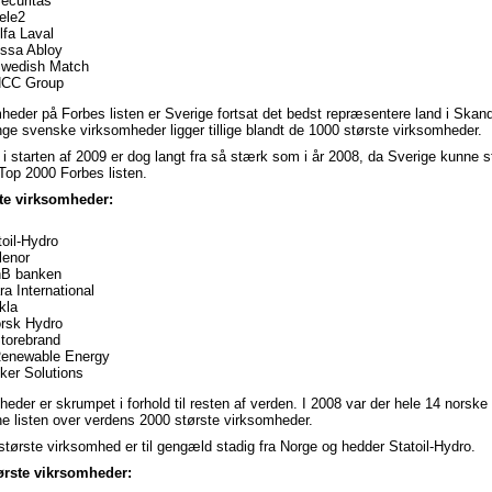
ecuritas
ele2
lfa Laval
ssa Abloy
Swedish Match
NCC Group
eder på Forbes listen er Sverige fortsat det bedst repræsentere land i Skan
ge svenske virksomheder ligger tillige blandt de 1000 største virksomheder.
 i starten af 2009 er dog langt fra så stærk som i år 2008, da Sverige kunne s
Top 2000 Forbes listen.
te virksomheder:
toil-Hydro
elenor
nB banken
ra International
kla
rsk Hydro
torebrand
Renewable Energy
ker Solutions
eder er skrumpet i forhold til resten af verden. I 2008 var der hele 14 norsk
 listen over verdens 2000 største virksomheder.
tørste virksomhed er til gengæld stadig fra Norge og hedder Statoil-Hydro.
ørste vikrsomheder: