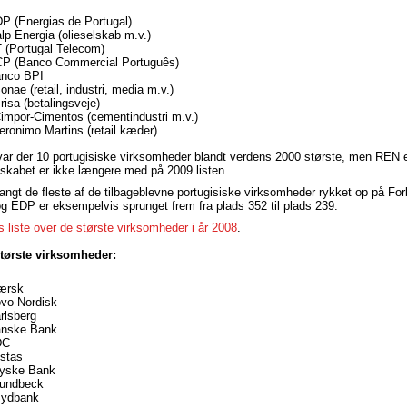
P (Energias de Portugal)
lp Energia (olieselskab m.v.)
 (Portugal Telecom)
CP (Banco Commercial Português)
anco BPI
nae (retail, industri, media m.v.)
risa (betalingsveje)
impor-Cimentos (cementindustri m.v.)
eronimo Martins (retail kæder)
var der 10 portugisiske virksomheder blandt verdens 2000 største, men REN e
elskabet er ikke længere med på 2009 listen.
langt de fleste af de tilbageblevne portugisiske virksomheder rykket op på For
 EDP er eksempelvis sprunget frem fra plads 352 til plads 239.
 liste over de største virksomheder i år 2008
.
tørste virksomheder:
Mærsk
vo Nordisk
rlsberg
anske Bank
DC
stas
Jyske Bank
Lundbeck
Sydbank