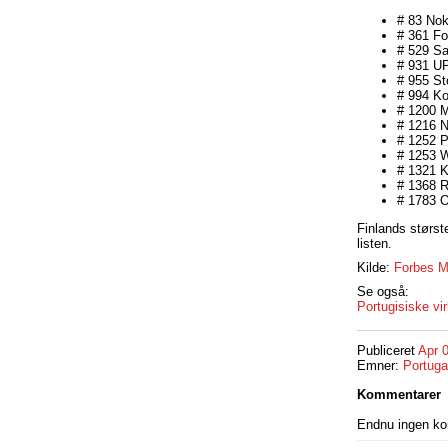
# 83 Nok
# 361 F
# 529 
# 931 
# 955 St
# 994 K
# 1200 
# 1216 N
# 1252 P
# 1253 W
# 1321 
# 1368 R
# 1783 
Finlands størst
listen.
Kilde:
Forbes M
Se også:
Portugisiske v
Publiceret
Apr 
Emner:
Portuga
Kommentarer
Endnu ingen k