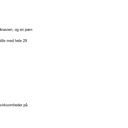
dinavien, og en pæn
tille med hele 29
e virksomheder på