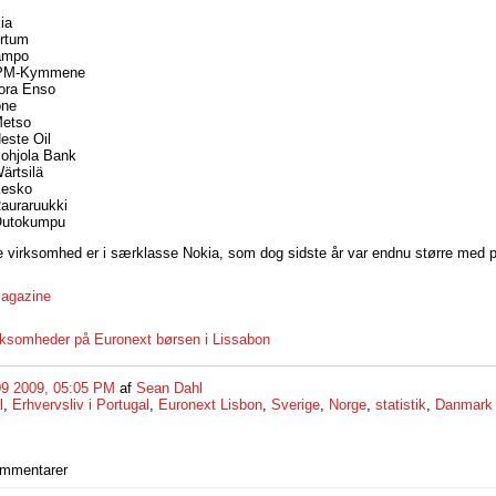
ia
ortum
Sampo
UPM-Kymmene
ora Enso
one
Metso
este Oil
ohjola Bank
ärtsilä
Kesko
auraruukki
Outokumpu
e virksomhed er i særklasse Nokia, som dog sidste år var endnu større med 
agazine
irksomheder på Euronext børsen i Lissabon
09 2009, 05:05 PM
af
Sean Dahl
l
,
Erhvervsliv i Portugal
,
Euronext Lisbon
,
Sverige
,
Norge
,
statistik
,
Danmark
ommentarer