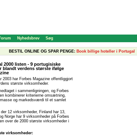
 Forum
Nyhedsbrev
Søg
BESTIL ONLINE OG SPAR PENGE:
Book billige hoteller i Portugal
 2000 listen - 9 portugisiske
 blandt verdens største ifølge
zine
år 2003 har Forbes Magazine offentliggjort
erdens største virksomheder.
 medtaget i sammenligningen, og Forbes
ten kombinerer kriterierne omsætning,
ivmasse og markedsværdi til et samlet
der 12 virksomheder, Finland har 13,
 og Norge har 9 virksomheder på Forbes
ten over de 2000 største virksomheder i
ste virksomheder: