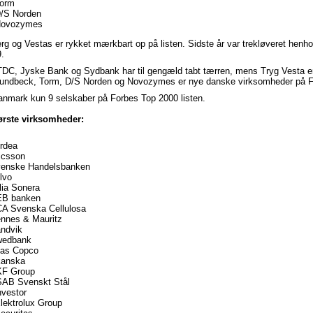
Torm
D/S Norden
Novozymes
g og Vestas er rykket mærkbart op på listen. Sidste år var trekløveret hen
.
DC, Jyske Bank og Sydbank har til gengæld tabt tærren, mens Tryg Vesta er 
 Lundbeck, Torm, D/S Norden og Novozymes er nye danske virksomheder på 
anmark kun 9 selskaber på Forbes Top 2000 listen.
ørste virksomheder:
rdea
icsson
venske Handelsbanken
lvo
lia Sonera
EB banken
CA Svenska Cellulosa
nnes & Mauritz
andvik
wedbank
las Copco
kanska
KF Group
SAB Svenskt Stål
nvestor
lektrolux Group