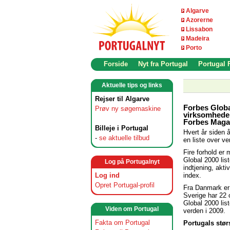
Algarve
Azorerne
Lissabon
Madeira
Porto
Forside
Nyt fra Portugal
Portugal
Aktuelle tips og links
Rejser til Algarve
Forbes Global
Prøv ny søgemaskine
virksomheder
Forbes Maga
Billeje i Portugal
Hvert år siden 
-
se aktuelle tilbud
en liste over v
Fire forhold er
Global 2000 lis
Log på Portugalnyt
indtjening, akt
index.
Log ind
Opret Portugal-profil
Fra Danmark er 
Sverige har 22
Global 2000 lis
Viden om Portugal
verden i 2009.
Fakta om Portugal
Portugals stør