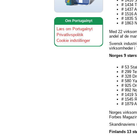
# 1416 S
# 1434 T
# 1437 A
# 1516 A
# 1835 
Om Portugalnyt
# 1863 
Læs om Portugalnyt
Med 22 virksomh
Privatlivspolitik
andel af de man
Cookie indstillinger
Svensk industri
virksomheder i 
Norges 9 størs
# 53 Sta
# 299 T
# 328 D
# 580 Ya
# 925 Or
# 992 No
# 1419 S
# 1545 
# 1879 A
Norges virksomh
Forbes Magazine
Skandinaviens s
Finlands 13 st