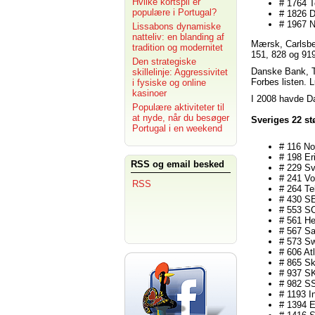
Hvilke kortspil er
# 1764 
populære i Portugal?
# 1826 
# 1967 
Lissabons dynamiske
natteliv: en blanding af
Mærsk, Carlsber
tradition og modernitet
151, 828 og 919
Den strategiske
Danske Bank, T
skillelinje: Aggressivitet
Forbes listen.
i fysiske og online
kasinoer
I 2008 havde D
Populære aktiviteter til
at nyde, når du besøger
Sveriges 22 st
Portugal i en weekend
# 116 No
# 198 Er
RSS og email besked
# 229 S
# 241 Vo
RSS
# 264 Te
# 430 S
# 553 S
# 561 He
# 567 S
# 573 S
# 606 At
# 865 S
# 937 S
# 982 S
# 1193 I
# 1394 E