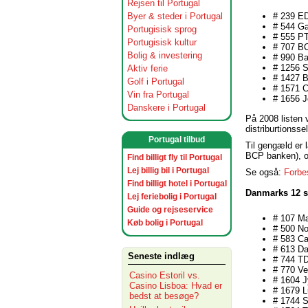
Rejsen til Portugal
Byer & steder i Portugal
# 239 ED
# 544 Ga
Portugisisk sprog
# 555 PT
Portugisisk kultur
# 707 B
Bolig & investering
# 990 B
# 1256 So
Aktiv ferie
# 1427 B
Golf i Portugal
# 1571 C
Vin fra Portugal
# 1656 J
Danskere i Portugal
På 2008 listen 
distriburtionss
Portugal tilbud
Til gengæld er 
BCP banken), og
Find billigt fly til Portugal
Lej billig bil i Portugal
Se også:
Forbes
Find billigt hotel i Portugal
Danmarks 12 s
Lej feriebolig i Portugal
Guide og rejseservice
# 107 
Køb bolig i Portugal
# 500 No
# 583 Ca
# 613 D
Seneste indlæg
# 744 T
# 770 Ve
Casino Estoril vs.
# 1604 
Casino Lisboa: Hvad er
# 1679 
bedst at besøge?
# 1744 