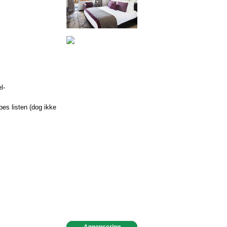
l-
bes listen (dog ikke