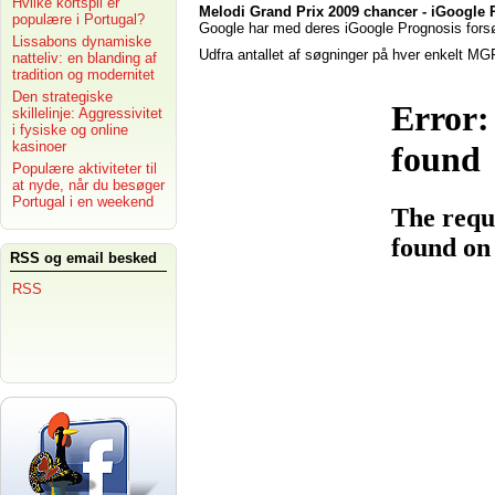
Hvilke kortspil er
Melodi Grand Prix 2009 chancer - iGoogle
populære i Portugal?
Google har med deres iGoogle Prognosis forsø
Lissabons dynamiske
Udfra antallet af søgninger på hver enkelt MGP
natteliv: en blanding af
tradition og modernitet
Den strategiske
skillelinje: Aggressivitet
i fysiske og online
kasinoer
Populære aktiviteter til
at nyde, når du besøger
Portugal i en weekend
RSS og email besked
RSS