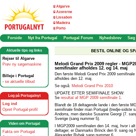
Algarve
Azorerne
Lissabon
Madeira
Porto
Forside
Nyt fra Portugal
Portugal Forum
Nyhedsbrev
Søg
Aktuelle tips og links
BESTIL ONLINE OG SP
Rejser til Algarve
Melodi Grand Prix 2009 regler - MGP2
Prøv ny søgemaskine
semifinaler afholdes 12. og 14. maj
Den første Melodi Grand Prix 2009 semifinale
Billeje i Portugal
afholdes den 12. maj.
-
se aktuelle tilbud
Se også:
Melodi Grand Prix 2010
UPDATE EFTER SEMIFINALE SHOW:
Log på Portugalnyt
Se
resultat af MGP 2009 semifinale 1
.
Log ind
Blandt de 18 deltagende lande i den første 
semifinale finder man Portugal (tredje-sidste s
Opret Portugal-profil
Andorra, men danske Susanne Georgi (7. san
Sverige (sang nummer 5).
Viden om Portugal
I MGP2009 semifinalen den 14. maj, hvor i alt
deltager, er Danmarks Brinck den 9. sang og 
Fakta om Portugal
Alexander Rybak sang nummer 6.