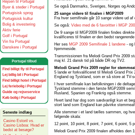
Rejsen til Portugal
Se også Danmarks, Sveriges, Norges og And
Byer & steder i Portugal
Portugisisk sprog
25 sange videre til finalen i MGP2009
Fra hver semifinale går 10 sange videre ud af
Portugisisk kultur
Bolig & investering
Se også:
Video med de 6 favoritter i MGP 200
Aktiv ferie
De 9 sange til MGP2009 finalen findes direkte
Golf i Portugal
kvalificeres til finalen er den bedst rangerende
Vin fra Portugal
Her ses
MGP 2009 Semifinale 1 landene
- og 
Danskere i Portugal
hjemmeside.
Transmissionen fra Melodi Grand Prix 2009 start
maj kl. 21 dansk tid på både DR og TV2.
Portugal tilbud
Melodi Grand Prix 2009 regler for stemmea
Find billigt fly til Portugal
5 lande er forkvalificeret til Melodi Grand Pr
Lej billig bil i Portugal
England og Tyskland, som er så store at TV-s
Find billigt hotel i Portugal
I hver semifinale kan befolkningen i de delt
Lej feriebolig i Portugal
Tyskland stemme i den første MGP2009 semifi
Guide og rejseservice
Rusland, Spanien og Frankrig også stemme.
Køb bolig i Portugal
Hvert land har dog som sædvanligt kun et begr
stort land som England kan påvirke stemmeaf
Alle stemmer i et land tælles sammen, og hve
Seneste indlæg
følgende skala:
Casino Estoril vs.
12 point, 10 point, 8 point, 7 point, 6 point, 5 p
Casino Lisboa: Hvad er
bedst at besøge?
Melodi Grand Prix 2009 finalen afholdes den 1