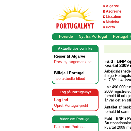
Algarve
Azorerne
Lissabon
Madeira
Porto
Forside
Nyt fra Portugal
Portugal
Aktuelle tips og links
Rejser til Algarve
Fald i BNP o
Prøv ny søgemaskine
kvartal 2009 
Arbejdsløsheden
Billeje i Portugal
ifølge Portugals 
-
se aktuelle tilbud
til 7,8% i 4. kv
I alt 496.000 tu
2009 registrere
Log på Portugalnyt
forhold til arb
Log ind
år var det en st
Opret Portugal-profil
Antallet af bes
forhold til samm
Fald i BNP i P
Viden om Portugal
Bruttonationalpr
Fakta om Portugal
kvartal 2009 med