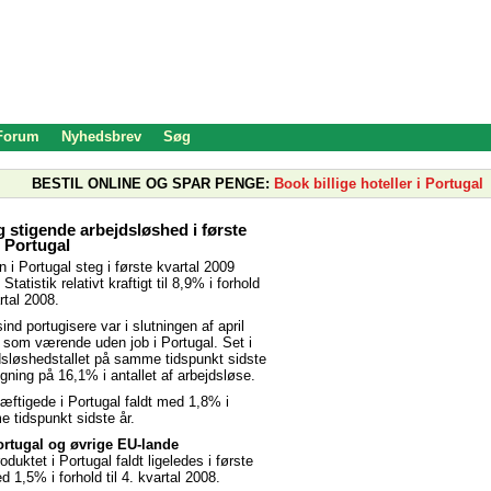
 Forum
Nyhedsbrev
Søg
BESTIL ONLINE OG SPAR PENGE:
Book billige hoteller i Portugal
g stigende arbejdsløshed i første
i Portugal
 i Portugal steg i første kvartal 2009
Statistik relativt kraftigt til 8,9% i forhold
artal 2008.
sind portugisere var i slutningen af april
t som værende uden job i Portugal. Set i
ejdsløshedstallet på samme tidspunkt sidste
igning på 16,1% i antallet af arbejdsløse.
kæftigede i Portugal faldt med 1,8% i
e tidspunkt sidste år.
ortugal og øvrige EU-lande
oduktet i Portugal faldt ligeledes i første
 1,5% i forhold til 4. kvartal 2008.