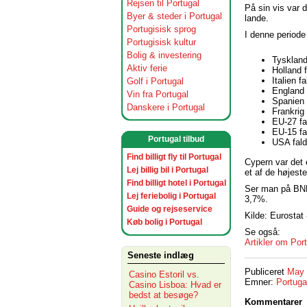
Rejsen til Portugal
På sin vis var d
Byer & steder i Portugal
lande.
Portugisisk sprog
I denne periode
Portugisisk kultur
Bolig & investering
Tyskland
Aktiv ferie
Holland 
Italien 
Golf i Portugal
England 
Vin fra Portugal
Spanien 
Danskere i Portugal
Frankrig
EU-27 fa
EU-15 fa
Portugal tilbud
USA fal
Find billigt fly til Portugal
Cypern var det 
Lej billig bil i Portugal
et af de højest
Find billigt hotel i Portugal
Ser man på BNP 
Lej feriebolig i Portugal
3,7%.
Guide og rejseservice
Kilde: Eurostat
Køb bolig i Portugal
Se også:
Artikler om Po
Seneste indlæg
Publiceret
May 
Casino Estoril vs.
Emner:
Portuga
Casino Lisboa: Hvad er
bedst at besøge?
Kommentarer