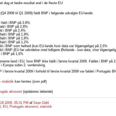
et dog et bedre resultat end i de fleste EU
 (Q4 2008 til Q1 2009) faldt BNP i følgende udvalgte EU-lande:
 fald i BNP på 3.8%
fald i BNP på 2,8%
fald i BNP på 2,4%
fald i BNP på 1,9%
fald i BNP på 1,8%
 fald i BNP på 1,2%
ld i BNP som helhed (kun EU-lande hvor data var tilgængelige) på 2,5%
ld i BNP (EU før udvidelse med tidligere Østlande - kun data, vhor tilgængeli
d i BNP på 1,6%
eneste land i EU, hvor BNP ikke faldt i første kvartal 2009. Faldet i BNP på 2,
e i Europa siden 2. verdenskrig.
i første kvartal 2009 i forhold til første kvartal 2008 var faldet i Portugals 
 -
statistik
kan hentes (som pdf)
rtugals økonomi
(opdateres løbende)
18 2009, 05:31 PM
af
Sean Dahl
l
,
EU
,
Portugals økonomi
,
statistik