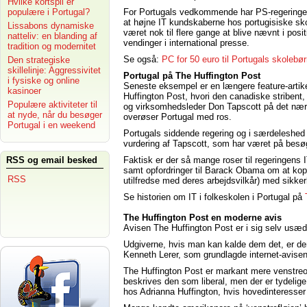
Hvilke kortspil er
populære i Portugal?
For Portugals vedkommende har PS-regeringens
at højne IT kundskaberne hos portugisiske sk
Lissabons dynamiske
været nok til flere gange at blive nævnt i posit
natteliv: en blanding af
vendinger i international presse.
tradition og modernitet
Se også:
PC for 50 euro til Portugals skolebø
Den strategiske
skillelinje: Aggressivitet
Portugal på The Huffington Post
i fysiske og online
Seneste eksempel er en længere feature-artik
kasinoer
Huffington Post, hvori den canadiske stribent, 
Populære aktiviteter til
og virksomhedsleder Don Tapscott på det næ
at nyde, når du besøger
overøser Portugal med ros.
Portugal i en weekend
Portugals siddende regering og i særdeleshed 
vurdering af Tapscott, som har været på besøg
RSS og email besked
Faktisk er der så mange roser til regeringens IT
samt opfordringer til Barack Obama om at kopi
RSS
utilfredse med deres arbejdsvilkår) med sikkerh
Se historien om IT i folkeskolen i Portugal på
The Huffington Post en moderne avis
Avisen The Huffington Post er i sig selv usæd
Udgiverne, hvis man kan kalde dem det, er d
Kenneth Lerer, som grundlagde internet-avisen
The Huffington Post er markant mere venstreo
beskrives den som liberal, men der er tydeli
hos Adrianna Huffington, hvis hovedinteresser er