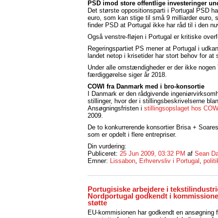
PSD imod store offentlige investeringer
un
Det største oppositionsparti i Portugal PSD ha
euro, som kan stige til små 9 milliarder euro, 
finder PSD at Portugal ikke har råd til i den n
Også venstre-fløjen i Portugal er kritiske over
Regeringspartiet PS mener at Portugal i udkant
landet netop i krisetider har stort behov for a
Under alle omstændigheder er der ikke nogen 
færdiggørelse siger år 2018.
COWI fra Danmark med i bro-konsortie
I Danmark er den rådgivende ingeniørvirksomhed
stillinger, hvor der i stillingsbeskrivelserne 
Ansøgningsfristen i
stillingsopslaget hos COW
2009.
De to konkurrerende konsortier Brisa + Soare
som er opdelt i flere entrepriser.
Din vurdering:
Publiceret:
25 Jun 2009, 03:32 PM
af
Sean Da
Emner:
Lissabon
,
Erhvervsliv i Portugal
,
politi
Portugisiske arbejdere i tekstilindustri
Nordportugal godkendt i kommissionen
støtte
EU-kommisionen har godkendt en ansøgning f