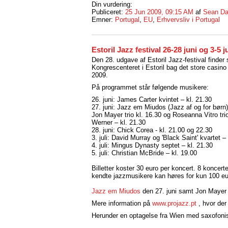
Din vurdering:
Publiceret:
25 Jun 2009, 09:15 AM
af
Sean Da
Emner:
Portugal
,
EU
,
Erhvervsliv i Portugal
Estoril Jazz festival 26-28 juni og 3-5 ju
Den 28. udgave af Estoril Jazz-festival finder 
Kongrescenteret i Estoril bag det store casino i 
2009.
På programmet står følgende musikere:
26. juni: James Carter kvintet – kl. 21.30
27. juni: Jazz em Miudos (Jazz af og for børn
Jon Mayer trio kl. 16.30 og Roseanna Vitro tr
Werner – kl. 21.30
28. juni: Chick Corea - kl. 21.00 og 22.30
3. juli: David Murray og 'Black Saint' kvartet –
4. juli: Mingus Dynasty septet – kl. 21.30
5. juli: Christian McBride – kl. 19.00
Billetter koster 30 euro per koncert. 8 koncer
kendte jazzmusikere kan høres for kun 100 eu
Jazz em Miudos
den 27. juni samt Jon Mayer 
Mere information på
www.projazz.pt
, hvor der
Herunder en optagelse fra Wien med saxofonist