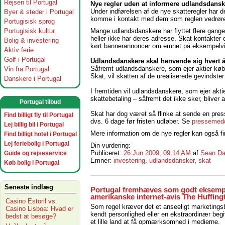
Rejsen til Portugal
Nye regler uden at informere udlandsdansk
Under indførelsen af de nye skatteregler har d
Byer & steder i Portugal
komme i kontakt med dem som reglen vedrører 
Portugisisk sprog
Portugisisk kultur
Mange udlandsdanskere har flyttet flere gang
heller ikke har deres adresse. Skat kontakter d
Bolig & investering
kørt bannerannoncer om emnet på eksempelvi
Aktiv ferie
Golf i Portugal
Udlandsdanskere skal henvende sig hvert år
Såfremt udlandsdanskere, som ejer aktier købt
Vin fra Portugal
Skat, vil skatten af de urealiserede gevindster
Danskere i Portugal
I fremtiden vil udlandsdanskere, som ejer akt
skattebetaling – såfremt det ikke sker, bliver 
Portugal tilbud
Skat har dog været så flinke at sende en pres
Find billigt fly til Portugal
dvs. 6 dage før fristen udløber. Se
pressemedd
Lej billig bil i Portugal
Mere information om de nye regler kan også 
Find billigt hotel i Portugal
Lej feriebolig i Portugal
Din vurdering:
Publiceret:
26 Jun 2009, 09:14 AM
af
Sean Da
Guide og rejseservice
Emner:
investering
,
udlandsdansker
,
skat
Køb bolig i Portugal
Seneste indlæg
Portugal fremhæves som godt eksemp
amerikanske internet-avis The Huffing
Casino Estoril vs.
Som regel kræver det et anseeligt marketings
Casino Lisboa: Hvad er
kendt personlighed eller en ekstraordinær beg
bedst at besøge?
et lille land at få opmærksomhed i medierne.