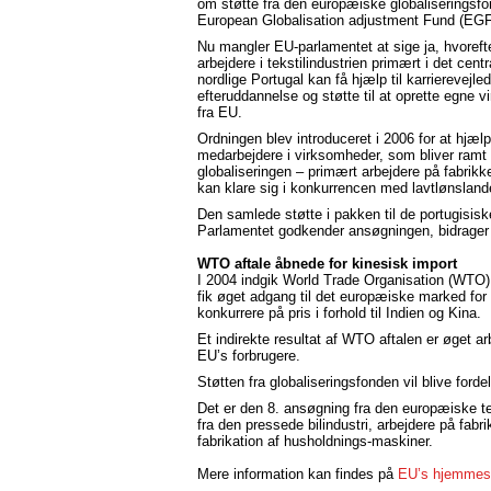
om støtte fra den europæiske globaliseringsfo
European Globalisation adjustment Fund (EGF
Nu mangler EU-parlamentet at sige ja, hvoreft
arbejdere i tekstilindustrien primært i det cent
nordlige Portugal kan få hjælp til karrierevejle
efteruddannelse og støtte til at oprette egne 
fra EU.
Ordningen blev introduceret i 2006 for at hjæl
medarbejdere i virksomheder, som bliver ramt 
globaliseringen – primært arbejdere på fabrikk
kan klare sig i konkurrencen med lavtlønslande
Den samlede støtte i pakken til de portugisiske
Parlamentet godkender ansøgningen, bidrager
WTO aftale åbnede for kinesisk import
I 2004 indgik World Trade Organisation (WTO) 
fik øget adgang til det europæiske marked for 
konkurrere på pris i forhold til Indien og Kina.
Et indirekte resultat af WTO aftalen er øget arb
EU’s forbrugere.
Støtten fra globaliseringsfonden vil blive forde
Det er den 8. ansøgning fra den europæiske te
fra den pressede bilindustri, arbejdere på fabr
fabrikation af husholdnings-maskiner.
Mere information kan findes på
EU’s hjemmesi