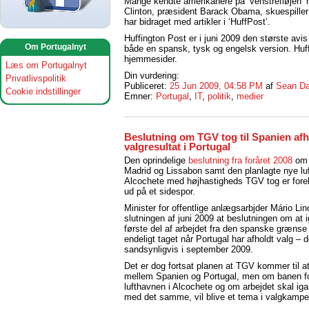
Mange kendte amerikanere på ‘venstrefløjen’ h
Clinton, præsident Barack Obama, skuespiller
har bidraget med artikler i ‘HuffPost’.
Huffington Post er i juni 2009 den største avi
Om Portugalnyt
både en spansk, tysk og engelsk version. Huf
hjemmesider.
Læs om Portugalnyt
Din vurdering:
Privatlivspolitik
Publiceret:
25 Jun 2009, 04:58 PM
af
Sean Da
Cookie indstillinger
Emner:
Portugal
,
IT
,
politik
,
medier
Beslutning om TGV tog til Spanien af
valgresultat i Portugal
Den oprindelige
beslutning fra foråret 2008
om 
Madrid og Lissabon samt den planlagte nye luf
Alcochete med højhastigheds TGV tog er forel
ud på et sidespor.
Minister for offentlige anlægsarbjder Mário Lino
slutningen af juni 2009 at beslutningen om at
første del af arbejdet fra den spanske grænse 
endeligt taget når Portugal har afholdt valg – d
sandsynligvis i september 2009.
Det er dog fortsat planen at TGV kommer til a
mellem Spanien og Portugal, men om banen fo
lufthavnen i Alcochete og om arbejdet skal i
med det samme, vil blive et tema i valgkampe