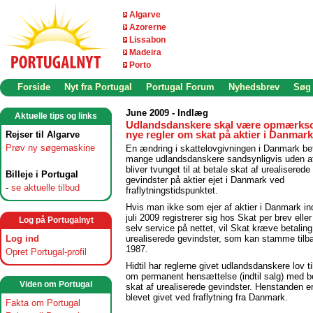
Algarve
Azorerne
Lissabon
Madeira
Porto
Forside
Nyt fra Portugal
Portugal Forum
Nyhedsbrev
Søg
June 2009 - Indlæg
Aktuelle tips og links
Udlandsdanskere skal være opmærk
Rejser til Algarve
nye regler om skat på aktier i Danmark
Prøv ny søgemaskine
En ændring i skattelovgivningen i Danmark be
mange udlandsdanskere sandsynligvis uden at
bliver tvunget til at betale skat af urealiserede
Billeje i Portugal
gevindster på aktier ejet i Danmark ved
-
se aktuelle tilbud
fraflytningstidspunktet.
Hvis man ikke som ejer af aktier i Danmark in
juli 2009 registrerer sig hos Skat per brev eller
Log på Portugalnyt
selv service på nettet, vil Skat kræve betaling
Log ind
urealiserede gevindster, som kan stamme tilba
1987.
Opret Portugal-profil
Hidtil har reglerne givet udlandsdanskere lov ti
om permanent hensættelse (indtil salg) med be
Viden om Portugal
skat af urealiserede gevindster. Henstanden er
blevet givet ved fraflytning fra Danmark.
Fakta om Portugal