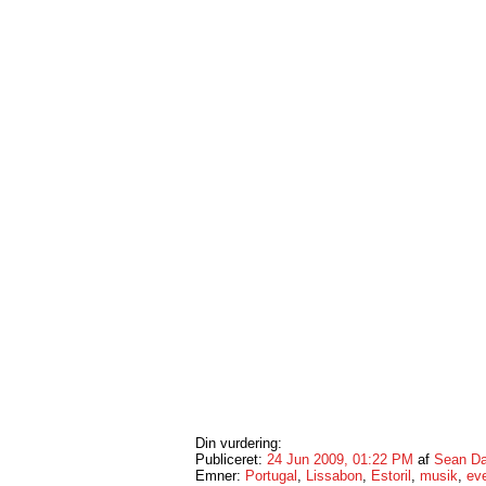
Din vurdering:
Publiceret:
24 Jun 2009, 01:22 PM
af
Sean Da
Emner:
Portugal
,
Lissabon
,
Estoril
,
musik
,
ev