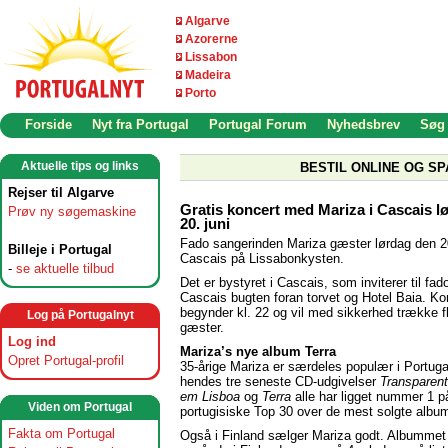
Algarve
Azorerne
Lissabon
Madeira
Porto
Forside
Nyt fra Portugal
Portugal Forum
Nyhedsbrev
Søg
Aktuelle tips og links
BESTIL ONLINE OG SP
Rejser til Algarve
Gratis koncert med Mariza i Cascais l
Prøv ny søgemaskine
20. juni
Fado sangerinden Mariza gæster lørdag den 20
Billeje i Portugal
Cascais på Lissabonkysten.
-
se aktuelle tilbud
Det er bystyret i Cascais, som inviterer til fad
Cascais bugten foran torvet og Hotel Baia. Ko
begynder kl. 22 og vil med sikkerhed trække f
Log på Portugalnyt
gæster.
Log ind
Mariza’s nye album Terra
Opret Portugal-profil
35-årige Mariza er særdeles populær i Portuga
hendes tre seneste CD-udgivelser
Transparent
em Lisboa
og
Terra
alle har ligget nummer 1 p
Viden om Portugal
portugisiske Top 30 over de mest solgte albu
Fakta om Portugal
Også i Finland sælger Mariza godt. Albummet