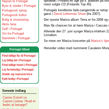
opnåede i Finland en uge på 4. pladsen på lis
Rejsen til Portugal
mest solgte CD (Finlands Top 40).
Byer & steder i Portugal
Portugals kendteste fado-sangerinde er netop
Portugisisk sprog
gæst i
David Letterman Show
(fra 2007).
Portugisisk kultur
Det nyeste Mariza album Terra er fra 2008 og er
Bolig & investering
Aktiv ferie
Man får chancen for at høre Mariza i Cascais i
Golf i Portugal
Allerede den 27. juni synger Mariza klokken 2
Vin fra Portugal
Lissabon.
Danskere i Portugal
Se mere om Mariza koncerter på
Mariza’s hj
Herunder video med nummeret Cavaleiro Monge
Portugal tilbud
Find billigt fly til Portugal
Lej billig bil i Portugal
Find billigt hotel i Portugal
Lej feriebolig i Portugal
Guide og rejseservice
Køb bolig i Portugal
Seneste indlæg
Casino Estoril vs.
Casino Lisboa: Hvad er
bedst at besøge?