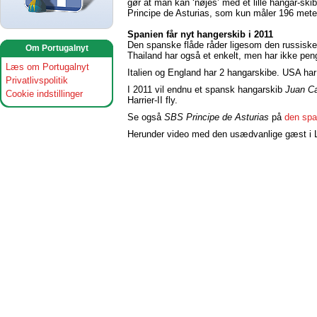
gør at man kan ‘nøjes’ med et lille hangar-s
Principe de Asturias, som kun måler 196 mete
Spanien får nyt hangerskib i 2011
Den spanske flåde råder ligesom den russiske, 
Om Portugalnyt
Thailand har også et enkelt, men har ikke peng
Læs om Portugalnyt
Italien og England har 2 hangarskibe. USA har
Privatlivspolitik
I 2011 vil endnu et spansk hangarskib
Juan Ca
Cookie indstillinger
Harrier-II fly.
Se også
SBS Principe de Asturias
på
den spa
Herunder video med den usædvanlige gæst i Li