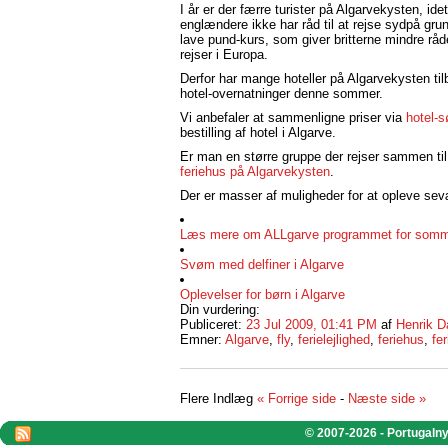
I år er der færre turister på Algarvekysten, id
englændere ikke har råd til at rejse sydpå gru
lave pund-kurs, som giver britterne mindre rå
rejser i Europa.
Derfor har mange hoteller på Algarvekysten ti
hotel-overnatninger denne sommer.
Vi anbefaler at sammenligne priser via
hotel-
bestilling af hotel i Algarve.
Er man en større gruppe der rejser sammen ti
feriehus på Algarvekysten
.
Der er masser af muligheder for at opleve se
Læs mere om ALLgarve programmet for somm
Svøm med delfiner i Algarve
Oplevelser for børn i Algarve
Din vurdering:
Publiceret:
23 Jul 2009, 01:41 PM
af
Henrik D
Emner:
Algarve
,
fly
,
ferielejlighed
,
feriehus
,
fer
Flere Indlæg
« Forrige side
-
Næste side »
© 2007-2026 - Portugalnyt