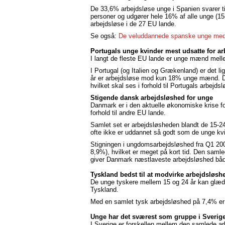
De 33,6% arbejdsløse unge i Spanien svarer t
personer og udgører hele 16% af alle unge (15
arbejdsløse i de 27 EU lande.
Se også:
De veluddannede spanske unge med 
Portugals unge kvinder mest udsatte for a
I langt de fleste EU lande er unge mænd mell
I Portugal (og Italien og Grækenland) er det 
år er arbejdsløse mod kun 18% unge mænd. Det
hvilket skal ses i forhold til Portugals arbejd
Stigende dansk arbejdsløshed for unge
Danmark er i den aktuelle økonomiske krise for
forhold til andre EU lande.
Samlet set er arbejdsløsheden blandt de 15-
ofte ikke er uddannet så godt som de unge kv
Stigningen i ungdomsarbejdsløshed fra Q1 2008 
8,9%), hvilket er meget på kort tid. Den saml
giver Danmark næstlaveste arbejdsløshed både
Tyskland bedst til at modvirke arbejdsløsh
De unge tyskere mellem 15 og 24 år kan glæde 
Tyskland.
Med en samlet tysk arbejdsløshed på 7,4% e
Unge har det sværest som gruppe i Sverig
I Sverige er forskellen mellem den samlede