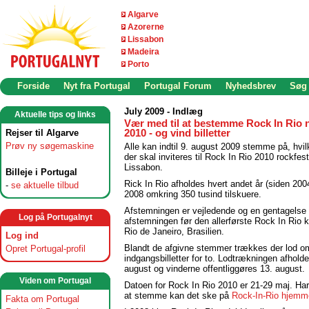
Algarve
Azorerne
Lissabon
Madeira
Porto
Forside
Nyt fra Portugal
Portugal Forum
Nyhedsbrev
Søg
July 2009 - Indlæg
Aktuelle tips og links
Vær med til at bestemme Rock In Rio 
Rejser til Algarve
2010 - og vind billetter
Prøv ny søgemaskine
Alle kan indtil 9. august 2009 stemme på, hvi
der skal inviteres til Rock In Rio 2010 rockfesti
Lissabon.
Billeje i Portugal
Rick In Rio afholdes hvert andet år (siden 2004
-
se aktuelle tilbud
2008 omkring 350 tusind tilskuere.
Afstemningen er vejledende og en gentagelse 
Log på Portugalnyt
afstemningen før den allerførste Rock In Rio k
Rio de Janeiro, Brasilien.
Log ind
Blandt de afgivne stemmer trækkes der lod o
Opret Portugal-profil
indgangsbilletter for to. Lodtrækningen afholde
august og vinderne offentliggøres 13. august.
Viden om Portugal
Datoen for Rock In Rio 2010 er 21-29 maj. Har 
at stemme kan det ske på
Rock-In-Rio hjemm
Fakta om Portugal