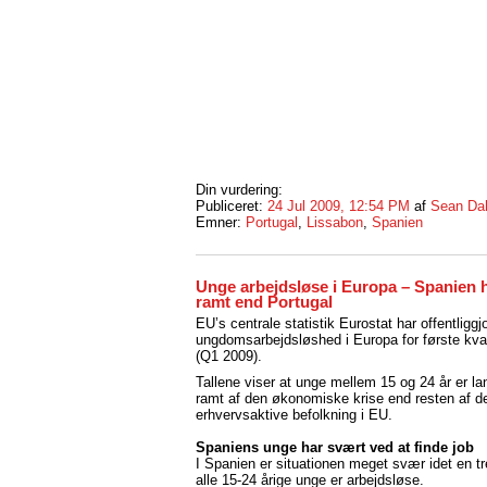
Din vurdering:
Publiceret:
24 Jul 2009, 12:54 PM
af
Sean Da
Emner:
Portugal
,
Lissabon
,
Spanien
Unge arbejdsløse i Europa – Spanien 
ramt end Portugal
EU’s centrale statistik Eurostat har offentliggjor
ungdomsarbejdsløshed i Europa for første kva
(Q1 2009).
Tallene viser at unge mellem 15 og 24 år er la
ramt af den økonomiske krise end resten af d
erhvervsaktive befolkning i EU.
Spaniens unge har svært ved at finde job
I Spanien er situationen meget svær idet en tr
alle 15-24 årige unge er arbejdsløse.