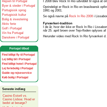
Rejsen til Portugal
I 2008 blev Rock In Rio udviddet til også at o
Byer & steder i Portugal
Oprindeligt er Rock in Rio en brasileansk opfin
Portugisisk sprog
1991 og 2001.
Portugisisk kultur
Se også navne på
Rock In Rio 2008
i Lissabo
Bolig & investering
Fyrværkeri-tradition
Aktiv ferie
I de år, hvor der ikke er Rock In Rio i Lissab
Golf i Portugal
når 25. april broen over Tejo-floden oplyses af
Vin fra Portugal
Herunder video med Rock In Rio fyrværkeri d.
Danskere i Portugal
Portugal tilbud
Find billigt fly til Portugal
Lej billig bil i Portugal
Find billigt hotel i Portugal
Lej feriebolig i Portugal
Guide og rejseservice
Køb bolig i Portugal
Seneste indlæg
Casino Estoril vs.
Casino Lisboa: Hvad er
bedst at besøge?