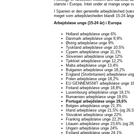
største i Europa. Intet under at mange unge s
I Spanien er den generelle arbejdsløshed (sæs
meget som arbejdsløsheden blandt 15-24 årig
Arbejdsløse unge (15-24 år) i Europa
Holland arbejdsløse unge 6%
Danmark arbejdsløse unge 8,9%
Østrig arbejdsløse unge 9%
Tyskland arbejdsløse unge 10,5%
Cypern arbejdsløse unge 11,1%
Slovenien arbejdsløse unge 12%
Tjekkiet arbejdsløse unge 12,2%
Malta arbejdsløse unge 13,4%
Bulgarien arbejdsløse unge 18,2%
England (Storbritanien) arbejdsløse un
Polen arbejdsløse unge 18,2%
EU GENNEMSNIT arbejdsløse unge 1
Finland arbejdsløse unge 18,8%
Luxembourg arbejdsløse unge 19,1%
Rumænien arbejdsløse unge 19,6%
Portugal arbejdsløse unge 19,6%
Belgien arbejdsløse unge 21,3%
Irland arbejdsløse unge 21,5% (og 26
Slovakiet arbejdsløse unge 22%
Frankrig arbejdsløse unge 22,3%
Litauen arbejdsløse unge 23,6% (og 
Ungarn arbejdsløse unge 24%
Estland arbejdsløse unge 24,1%