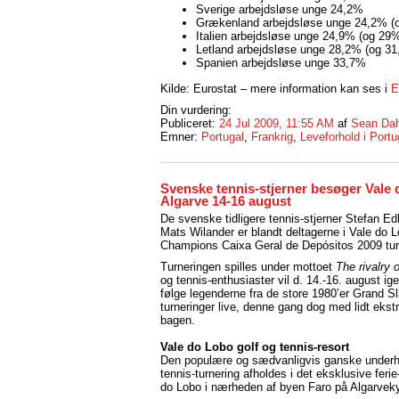
Sverige arbejdsløse unge 24,2%
Grækenland arbejdsløse unge 24,2% (o
Italien arbejdsløse unge 24,9% (og 29%
Letland arbejdsløse unge 28,2% (og 
Spanien arbejdsløse unge 33,7%
Kilde: Eurostat – mere information kan ses i
E
Din vurdering:
Publiceret:
24 Jul 2009, 11:55 AM
af
Sean Dah
Emner:
Portugal
,
Frankrig
,
Leveforhold i Portu
Svenske tennis-stjerner besøger Vale 
Algarve 14-16 august
De svenske tidligere tennis-stjerner Stefan E
Mats Wilander er blandt deltagerne i Vale do 
Champions Caixa Geral de Depósitos 2009 tur
Turneringen spilles under mottoet
The rivalry 
og tennis-enthusiaster vil d. 14.-16. august i
følge legenderne fra de store 1980’er Grand S
turneringer live, denne gang dog med lidt ekst
bagen.
Vale do Lobo golf og tennis-resort
Den populære og sædvanligvis ganske under
tennis-turnering afholdes i det eksklusive ferie
do Lobo i nærheden af byen Faro på Algarvek