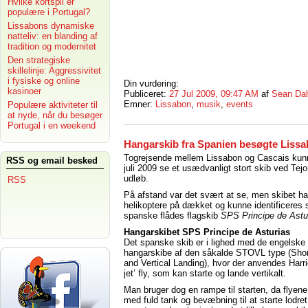
Hvilke kortspil er
populære i Portugal?
Lissabons dynamiske
natteliv: en blanding af
tradition og modernitet
Den strategiske
skillelinje: Aggressivitet
i fysiske og online
Din vurdering:
kasinoer
Publiceret:
27 Jul 2009, 09:47 AM
af
Sean Da
Emner:
Lissabon
,
musik
,
events
Populære aktiviteter til
at nyde, når du besøger
Portugal i en weekend
Hangarskib fra Spanien besøgte Liss
Togrejsende mellem Lissabon og Cascais kun
RSS og email besked
juli 2009 se et usædvanligt stort skib ved Tejo
udløb.
RSS
På afstand var det svært at se, men skibet ha
helikoptere på dækket og kunne identificeres
spanske flådes flagskib
SPS Principe de Astu
Hangarskibet SPS Principe de Asturias
Det spanske skib er i lighed med de engelske
hangarskibe af den såkalde STOVL type (Shor
and Vertical Landing), hvor der anvendes Harrie
jet’ fly, som kan starte og lande vertikalt.
Man bruger dog en rampe til starten, da flyene
med fuld tank og bevæbning til at starte lodre