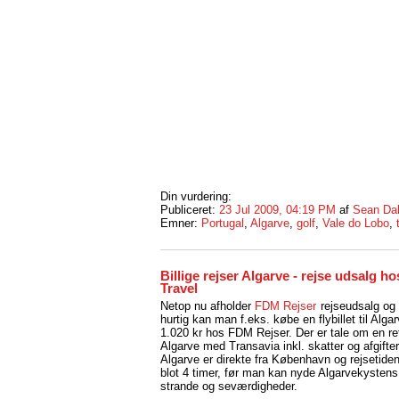
Din vurdering:
Publiceret:
23 Jul 2009, 04:19 PM
af
Sean Da
Emner:
Portugal
,
Algarve
,
golf
,
Vale do Lobo
,
Billige rejser Algarve - rejse udsalg 
Travel
Netop nu afholder
FDM Rejser
rejseudsalg og
hurtig kan man f.eks. købe en flybillet til Algar
1.020 kr hos FDM Rejser. Der er tale om en retur
Algarve med Transavia inkl. skatter og afgifter.
Algarve er direkte fra København og rejsetide
blot 4 timer, før man kan nyde Algarvekystens 
strande og seværdigheder.