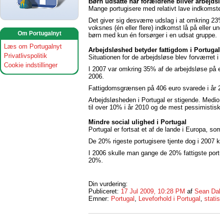
Børn udsatte når forældrene bliver arbejds
Mange portugisere med relativt lave indkomste
Det giver sig desværre udslag i at omkring 23%
voksnes (én eller flere) indkomst lå på eller 
Om Portugalnyt
børn med kun én forsørger i en udsat gruppe
Læs om Portugalnyt
Arbejdsløshed betyder fattigdom i Portugal
Privatlivspolitik
Situationen for de arbejdsløse blev forværret i
Cookie indstillinger
I 2007 var omkring 35% af de arbejdsløse på e
2006.
Fattigdomsgrænsen på 406 euro svarede i år 20
Arbejdsløsheden i Portugal er stigende. Medio
til over 10% i år 2010 og de mest pessimistis
Mindre social ulighed i Portugal
Portugal er fortsat et af de lande i Europa, s
De 20% rigeste portugisere tjente dog i 2007
I 2006 skulle man gange de 20% fattigste port
20%.
Din vurdering:
Publiceret:
17 Jul 2009, 10:28 PM
af
Sean Da
Emner:
Portugal
,
Leveforhold i Portugal
,
statis