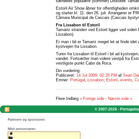
særdeles populære (sommer) Diskotek Tamari
Estoril Air Show åbner for offentligheden omkri
og starter kl. 11. den 26. juli. Arrangører er 
Câmara Municipal de Cascais (Cascais bystyr
Fra Lissabon til Estoril
Tamariz stranden ved Estoril ligger ved siden E
Lissabon).
Er man i bil er Tamariz meget let at finde idet
kystvejen fra Lissabon.
Turen fra Lissabon til Estoril i bil ad kystvej
vandet. Fortsætter man videre vestpå fra Est
vestligste punkt Cabo da Roca.
Din vurdering:
Publiceret:
14 Jul 2009, 02:28 PM
af
Sean Da
Emner:
Portugal
,
Lissabon
,
Estoril
,
events
,
Ca
Flere Indlæg
« Forrige side
-
Næste side »
© 2007-2026 - Portugalnyt
Partnere og sponsorer:
Mini-annoncører: