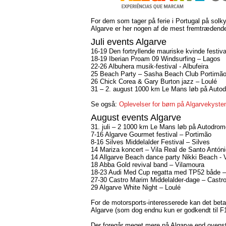
For dem som tager på ferie i Portugal på solky
Algarve er her nogen af de mest fremtrædend
Juli events Algarve
16-19 Den fortryllende mauriske kvinde festiva
18-19 Iberian Proam 09 Windsurfing – Lagos
22-26 Albuhera musik-festival - Albufeira
25 Beach Party – Sasha Beach Club Portimã
26 Chick Corea & Gary Burton jazz – Loulé
31 – 2. august 1000 km Le Mans løb på Autod
Se også:
Oplevelser for børn på Algarvekyste
August events Algarve
31. juli – 2 1000 km Le Mans løb på Autodrom
7-16 Algarve Gourmet festival – Portimão
8-16 Silves Middelalder Festival – Silves
14 Mariza koncert – Vila Real de Santo Antón
14 Allgarve Beach dance party Nikki Beach - 
18 Abba Gold revival band – Vilamoura
18-23 Audi Med Cup regatta med TP52 både –
27-30 Castro Marim Middelalder-dage – Castr
29 Algarve White Night – Loulé
For de motorsports-interesserede kan det bet
Algarve (som dog endnu kun er godkendt til F1
Der foregår meget mere på Algarve end ovenstå