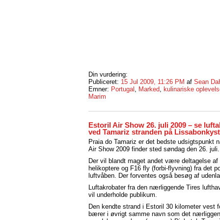
Din vurdering:
Publiceret:
15 Jul 2009, 11:26 PM
af
Sean Da
Emner:
Portugal
,
Marked
,
kulinariske oplevels
Marim
Estoril Air Show 26. juli 2009 – se luft
ved Tamariz stranden på Lissabonkys
Praia do Tamariz er det bedste udsigtspunkt nå
Air Show 2009 finder sted søndag den 26. juli.
Der vil blandt maget andet være deltagelse a
helikoptere og F16 fly (forbi-flyvning) fra det p
luftvåben. Der forventes også besøg af udenla
Luftakrobater fra den nærliggende Tires luftha
vil underholde publikum.
Den kendte strand i Estoril 30 kilometer vest 
bærer i øvrigt samme navn som det nærligge