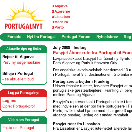
Algarve
Azorerne
Lissabon
Madeira
Porto
Forside
Nyt fra Portugal
Portugal Forum
Nyhedsbrev
Søg
July 2009 - Indlæg
Aktuelle tips og links
Easyjet åbner rute fra Portugal til Fran
Rejser til Algarve
Lavprisselskabet Easyjet har åbnet ny flyrute
Prøv ny søgemaskine
Faro-Algarve og Paris lufthavnen Orly.
Det engelske lavpris-selskab har dermed 10 ru
Billeje i Portugal
i Portugal, heraf 9 til destinationer i Storbritani
-
se aktuelle tilbud
Portugisere arbejder i Frankrig
Udover franske turister, forventer Easyjet at 
portugisiske gæstearbejdere i Frankrig vil beny
Log på Portugalnyt
mellem Paris og Algarve.
Log ind
Easyjet’s repræsentant i Portugal udtalte i for
Opret Portugal-profil
med indvielsen at der bor flere portugisere i Pa
Porto, hvilket skal hjælpe med til at gøre 3 ug
afgange onsdag, lørdag og søndag rentabelt.
Viden om Portugal
Easyjet ruter fra Lissabon
Fakta om Portugal
Fra Lissabon er Easyjet rute-nettet allerede l