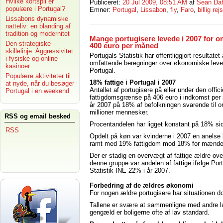
Hvilke kortspil er
Publiceret:
20 Jul 2009, 08:51 AM
af
Sean Da
populære i Portugal?
Emner:
Portugal
,
Lissabon
,
fly
,
Faro
,
billig rej
Lissabons dynamiske
natteliv: en blanding af
tradition og modernitet
Mange portugisere levede i 2007 for o
Den strategiske
400 euro per måned
skillelinje: Aggressivitet
Portugals Statistik har offentliggjort resultatet 
i fysiske og online
omfattende beregninger over økonomiske levev
kasinoer
Portugal.
Populære aktiviteter til
18% fattige i Portugal i 2007
at nyde, når du besøger
Antallet af portugisere på eller under den offici
Portugal i en weekend
fattigdomsgrænse på 406 euro i indkomst per 
år 2007 på 18% af befolkningen svarende til o
millioner mennesker.
RSS og email besked
Procentandelen har ligget konstant på 18% si
RSS
Opdelt på køn var kvinderne i 2007 en anelse
ramt med 19% fattigdom mod 18% for mænde
Der er stadig en overvægt af fattige ældre ove
denne gruppe var andelen af fattige ifølge Por
Statistik INE 22% i år 2007.
Forbedring af de ældres økonomi
For nogen ældre portugisere har situationen do
Tallene er svære at sammenligne med andre lan
gengæld er boligerne ofte af lav standard.