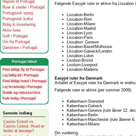
Rejsen til Portugal
Følgende Easyjet ruter er aktive fra Lissabon
Byer & steder i Portugal
Portugisisk sprog
Lissabon-Berlin
Portugisisk kultur
Lissabon-Rom
Lissabon-Milano
Bolig & investering
Lissabon-Madrid
Aktiv ferie
Lissabon-Lyon
Golf i Portugal
Lissabon-Paris
Vin fra Portugal
Lissabon- Geneve
Lissabon-Basel/Mulhouse
Danskere i Portugal
Lissabon-Gatwick/London
Lissabon-Luton
Lissbon-Bristol
Portugal tilbud
Lissbon-Liverpool
Lissabon-Madeira
Find billigt fly til Portugal
Lej billig bil i Portugal
Easyjet ruter fra Danmark
Find billigt hotel i Portugal
Antallet af Easyjet ruter fra Danmark er endnu
Lej feriebolig i Portugal
Følgende ruter er aktive (per sommer 2009):
Guide og rejseservice
Køb bolig i Portugal
København-Stansted
København-Gatwick
København-Geneve (rute åbner 12. dec
Seneste indlæg
København-Berlin
København-Manchester (rute åbener 6.
Casino Estoril vs.
København-Milano
Casino Lisboa: Hvad er
bedst at besøge?
Din vurdering: