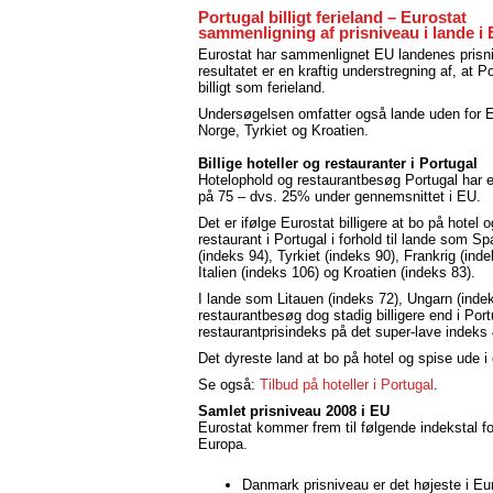
Portugal billigt ferieland – Eurostat
sammenligning af prisniveau i lande i
Eurostat har sammenlignet EU landenes prisn
resultatet er en kraftig understregning af, at Po
billigt som ferieland.
Undersøgelsen omfatter også lande uden for 
Norge, Tyrkiet og Kroatien.
Billige hoteller og restauranter i Portugal
Hotelophold og restaurantbesøg Portugal har e
på 75 – dvs. 25% under gennemsnittet i EU.
Det er ifølge Eurostat billigere at bo på hotel 
restaurant i Portugal i forhold til lande som S
(indeks 94), Tyrkiet (indeks 90), Frankrig (inde
Italien (indeks 106) og Kroatien (indeks 83).
I lande som Litauen (indeks 72), Ungarn (indek
restaurantbesøg dog stadig billigere end i Portu
restaurantprisindeks på det super-lave indeks 
Det dyreste land at bo på hotel og spise ude 
Se også:
Tilbud på hoteller i Portugal
.
Samlet prisniveau 2008 i EU
Eurostat kommer frem til følgende indekstal fo
Europa.
Danmark prisniveau er det højeste i E