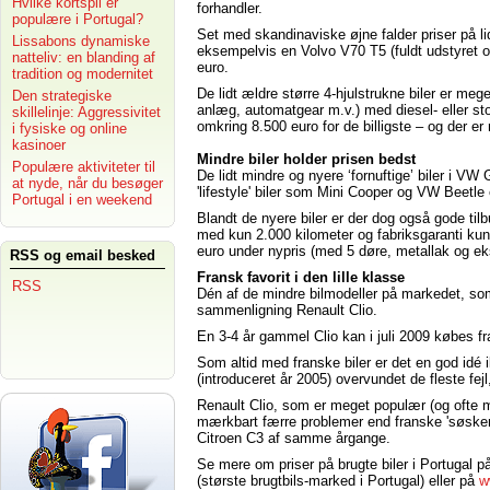
Hvilke kortspil er
forhandler.
populære i Portugal?
Set med skandinaviske øjne falder priser på l
Lissabons dynamiske
eksempelvis en Volvo V70 T5 (fuldt udstyret o
natteliv: en blanding af
euro.
tradition og modernitet
De lidt ældre større 4-hjulstrukne biler er me
Den strategiske
anlæg, automatgear m.v.) med diesel- eller sto
skillelinje: Aggressivitet
omkring 8.500 euro for de billigste – og der e
i fysiske og online
kasinoer
Mindre biler holder prisen bedst
Populære aktiviteter til
De lidt mindre og nyere ‘fornuftige’ biler i VW
at nyde, når du besøger
'lifestyle' biler som Mini Cooper og VW Beetle e
Portugal i en weekend
Blandt de nyere biler er der dog også gode ti
med kun 2.000 kilometer og fabriksgaranti kunne
euro under nypris (med 5 døre, metallak og ek
RSS og email besked
Fransk favorit i den lille klasse
RSS
Dén af de mindre bilmodeller på markedet, som 
sammenligning Renault Clio.
En 3-4 år gammel Clio kan i juli 2009 købes f
Som altid med franske biler er det en god idé 
(introduceret år 2005) overvundet de fleste fejl
Renault Clio, som er meget populær (og ofte me
mærkbart færre problemer end franske 'søske
Citroen C3 af samme årgange.
Se mere om priser på brugte biler i Portugal 
(største brugtbils-marked i Portugal) eller på
w