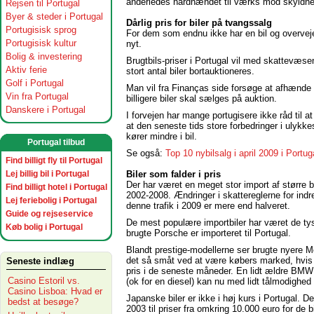
anderledes hårdhændet til værks mod skyldne
Rejsen til Portugal
Byer & steder i Portugal
Dårlig pris for biler på tvangssalg
Portugisisk sprog
For dem som endnu ikke har en bil og overveje
Portugisisk kultur
nyt.
Bolig & investering
Brugtbils-priser i Portugal vil med skattevæsen
Aktiv ferie
stort antal biler bortauktioneres.
Golf i Portugal
Man vil fra Finanças side forsøge at afhænde 
Vin fra Portugal
billigere biler skal sælges på auktion.
Danskere i Portugal
I forvejen har mange portugisere ikke råd til 
at den seneste tids store forbedringer i ulykkes
kører mindre i bil.
Portugal tilbud
Se også:
Top 10 nybilsalg i april 2009 i Port
Find billigt fly til Portugal
Biler som falder i pris
Lej billig bil i Portugal
Der har været en meget stor import af større br
Find billigt hotel i Portugal
2002-2008. Ændringer i skattereglerne for indreg
Lej feriebolig i Portugal
denne trafik i 2009 er mere end halveret.
Guide og rejseservice
De mest populære importbiler har været de 
Køb bolig i Portugal
brugte Porsche er importeret til Portugal.
Blandt prestige-modellerne ser brugte nyere Mer
det så småt ved at være købers marked, hvis
Seneste indlæg
pris i de seneste måneder. En lidt ældre BMW 
Casino Estoril vs.
(ok for en diesel) kan nu med lidt tålmodighed 
Casino Lisboa: Hvad er
Japanske biler er ikke i høj kurs i Portugal. D
bedst at besøge?
2003 til priser fra omkring 10.000 euro for de 