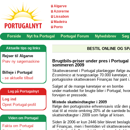
Algarve
Azorerne
Lissabon
Madeira
Porto
Forside
Nyt fra Portugal
Portugal Forum
Nyhedsbrev
Søg
Aktuelle tips og links
BESTIL ONLINE OG SP
Rejser til Algarve
Brugtbils-priser under pres i Portugal 
Prøv ny søgemaskine
sommeren 2009
Skattevæsenet i Portugal planlægger ifølge a
Billeje i Portugal
Económico
at tvangssælge 70.000 køretøjer,
-
se aktuelle tilbud
portugisiske skattevæsen Finanças har pant i
Salget af de mange køretøjer er en bombe
under markedet for brugte biler i Portugal, hvor
Log på Portugalnyt
forvejen er pressede.
Log ind
Mistede skatteindtægter i 2009
Opret Portugal-profil
Ifølge den portugisiske erhvervsavis står den 
stat til at miste omkring 20% af de samlede b
skatteindtægter i 2009 som følge af krisen.
Viden om Portugal
Siden år 2006 er kun 2446 biler blevet beslagl
Fakta om Portugal
af Finanças, men i fremtiden vil skattevæsen