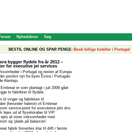
 Forum
Nyhedsbrev
Søg
BESTIL ONLINE OG SPAR PENGE:
Book billige hoteller i Portugal
ra bygger flydele fra år 2012 –
er for executive jet services
ksomheder i Portugal og resten af Europa
der positivt nyt fra byen Évora i Portugals
e Alentejo.
Embrear er som planlagt i juli 2009 gået
ge to fabrikker til flydele.
 til vinger og fabrikken til
ler (herunder haleror) vil Embrear
om service-point for executeive jets dvs.
sk lejes ud af flyselskaber til VIP
er ejes af store virksomheder med
rum og ‘plads på balancen’.
ar fabrik forventes klar til drift i første