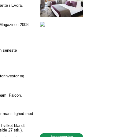
ætte i Évora.
 Magazine i 2008
en seneste
torinvestor og
ream, Falcon,
or man i lighed med
hvilket blandt
side 27 stk.).