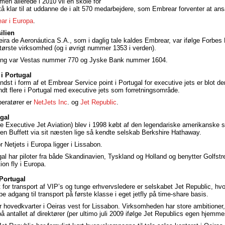
men allerede i 2010 vil en skole for
å klar til at uddanne de i alt 570 medarbejdere, som Embrear forventer at ans
ar i Europa
.
ilien
ira de Aeronáutica S.A., som i daglig tale kaldes Embrear, var ifølge Forbes
største virksomhed (og i øvrigt nummer 1353 i verden).
ing var Vestas nummer 770 og Jyske Bank nummer 1604.
 i Portugal
ndst i form af et Embrear Service point i Portugal for executive jets er blot d
dt flere i Portugal med executive jets som forretningsområde.
peratører er
NetJets Inc
. og
Jet Republic
.
ugal
ere Executive Jet Aviation) blev i 1998 købt af den legendariske amerikanske s
en Buffett via sit næsten lige så kendte selskab Berkshire Hathaway.
 Netjets i Europa ligger i Lissabon.
gal har piloter fra både Skandinavien, Tyskland og Holland og benytter Golfst
ion fly i Europa.
 Portugal
for transport af VIP’s og tunge erhvervsledere er selskabet Jet Republic, hv
 adgang til transport på første klasse i eget jetfly på time-share basis.
r hovedkvarter i Oeiras vest for Lissabon. Virksomheden har store ambitioner, 
 antallet af direktører (per ultimo juli 2009 ifølge Jet Republics egen hjemme