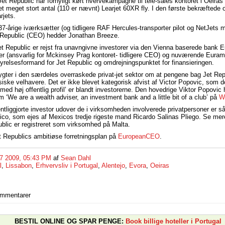
t Republic har fornyligt kørt hvervekampagne til tele-sales kontoret i Oeiras 
 et meget stort antal (110 er nævnt) Learjet 60XR fly. I den første bekræftede
rjets.
7-årige iværksætter (og tidligere RAF Hercules-transporter pilot og NetJets m
t Republic (CEO) hedder Jonathan Breeze.
 Republic er rejst fra unavngivne investorer via den Vienna baserede bank E
er (ansvarlig for Mckinsey Prag kontoret- tidligere CEO) og nuværende Eura
yrelsesformand for Jet Republic og omdrejningspunktet for finansieringen.
ygter i den særdeles overraskede privat-jet sektor om at pengene bag Jet Rep
iske velhavere. Det er ikke blevet kategorisk afvist af Victor Popovic, som do
 med høj offentlig profil’ er blandt investorerne. Den hovedrige Viktor Popovic
‘We are a wealth adviser, an investment bank and a little bit of a club’ på
We
ntliggjorte investor udover de i virksomheden involverede privatpersoner er s
ico, som ejes af Mexicos tredje rigeste mand Ricardo Salinas Pliego. Se mer
ublic er registreret som virksomhed på Malta.
 Republics ambitiøse forretningsplan på
EuropeanCEO
.
27 2009, 05:43 PM
af
Sean Dahl
l
,
Lissabon
,
Erhvervsliv i Portugal
,
Alentejo
,
Evora
,
Oeiras
ommentarer
BESTIL ONLINE OG SPAR PENGE:
Book billige hoteller i Portugal