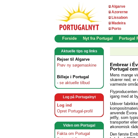
Algarve
Azorerne
Lissabon
Madeira
Porto
Forside
Nyt fra Portugal
Portugal
Aktuelle tips og links
Rejser til Algarve
Embrear i Évo
Prøv ny søgemaskine
Portugal cent
Mens mange vir
Billeje i Portugal
skærer ned, er 
-
se aktuelle tilbud
varmeste områd
Flyproducenten 
igang med at byg
Log på Portugalnyt
Udover fabrikken
Log ind
kompositmateria
Opret Portugal-profil
anvende Évora s
jetfly, som typi
transporter ell
Viden om Portugal
økonomisk råde
Fakta om Portugal
Den første Embre