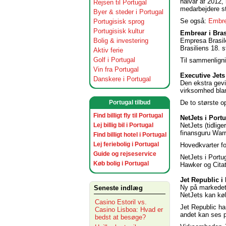
halvår af 2012, 
Rejsen til Portugal
medarbejdere st
Byer & steder i Portugal
Se også:
Embre
Portugisisk sprog
Portugisisk kultur
Embrear i Bras
Empresa Brasile
Bolig & investering
Brasiliens 18. 
Aktiv ferie
Golf i Portugal
Til sammenlign
Vin fra Portugal
Executive Jets
Danskere i Portugal
Den ekstra gevi
virksomhed blan
De to største o
Portugal tilbud
Find billigt fly til Portugal
NetJets i Port
NetJets (tidlig
Lej billig bil i Portugal
finansguru Warr
Find billigt hotel i Portugal
Lej feriebolig i Portugal
Hovedkvarter for
Guide og rejseservice
NetJets i Portu
Køb bolig i Portugal
Hawker og Citat
Jet Republic i
Ny på markedet 
Seneste indlæg
NetJets kan købe
Casino Estoril vs.
Jet Republic ha
Casino Lisboa: Hvad er
andet kan ses på
bedst at besøge?