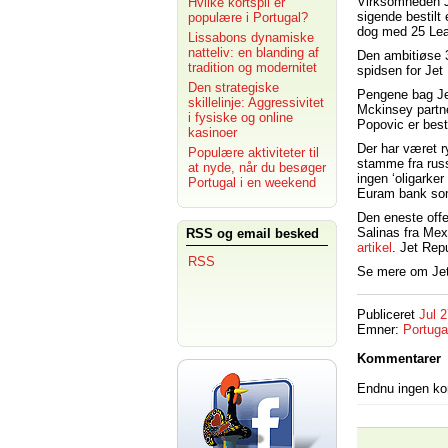
Virksomheden Je
Hvilke kortspil er
sigende bestilt
populære i Portugal?
dog med 25 Lea
Lissabons dynamiske
natteliv: en blanding af
Den ambitiøse 3
tradition og modernitet
spidsen for Je
Den strategiske
Pengene bag Jet
skillelinje: Aggressivitet
Mckinsey partn
i fysiske og online
Popovic er best
kasinoer
Der har været r
Populære aktiviteter til
stamme fra russ
at nyde, når du besøger
ingen ‘oligarker
Portugal i en weekend
Euram bank som 
Den eneste offe
Salinas fra Mex
RSS og email besked
artikel
. Jet Rep
RSS
Se mere om Jet
Publiceret
Jul 
Emner:
Portuga
Kommentarer
Endnu ingen k