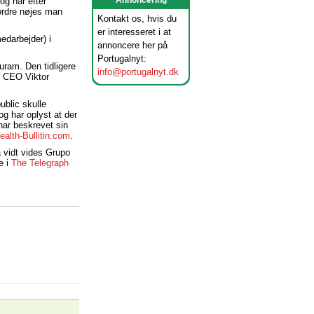
Annoncering
og har efter
 ordre nøjes man
Kontakt os, hvis du
er interesseret i at
edarbejder) i
annoncere her på
Portugalnyt:
uram. Den tidligere
info@portugalnyt.dk
m CEO Viktor
ublic skulle
g har oplyst at der
 har beskrevet sin
alth-Bullitin.com
.
å vidt vides Grupo
e i
The Telegraph