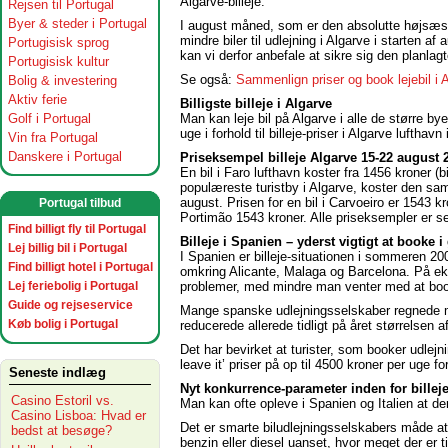
Algarve-billeje.
Rejsen til Portugal
Byer & steder i Portugal
I august måned, som er den absolutte højsæson 
mindre biler til udlejning i Algarve i starten 
Portugisisk sprog
kan vi derfor anbefale at sikre sig den planlagt
Portugisisk kultur
Se også:
Sammenlign priser og book lejebil i 
Bolig & investering
Aktiv ferie
Billigste billeje i Algarve
Man kan leje bil på Algarve i alle de større b
Golf i Portugal
uge i forhold til billeje-priser i Algarve lufthavn 
Vin fra Portugal
Danskere i Portugal
Priseksempel billeje Algarve 15-22 august 
En bil i Faro lufthavn koster fra 1456 kroner (bi
populæreste turistby i Algarve, koster den sam
august. Prisen for en bil i Carvoeiro er 1543 k
Portugal tilbud
Portimão 1543 kroner. Alle priseksempler er s
Find billigt fly til Portugal
Billeje i Spanien – yderst vigtigt at booke i
Lej billig bil i Portugal
I Spanien er billeje-situationen i sommeren 20
Find billigt hotel i Portugal
omkring Alicante, Malaga og Barcelona. På ek
problemer, med mindre man venter med at booke b
Lej feriebolig i Portugal
Guide og rejseservice
Mange spanske udlejningsselskaber regnede m
Køb bolig i Portugal
reducerede allerede tidligt på året størrelsen 
Det har bevirket at turister, som booker udlejn
leave it’ priser på op til 4500 kroner per uge fo
Seneste indlæg
Nyt konkurrence-parameter inden for billeje
Casino Estoril vs.
Man kan ofte opleve i Spanien og Italien at der 
Casino Lisboa: Hvad er
Det er smarte biludlejningsselskabers måde at 
bedst at besøge?
benzin eller diesel uanset, hvor meget der er t