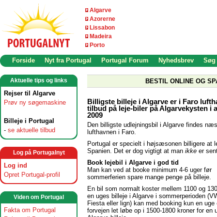
Algarve
Azorerne
Lissabon
Madeira
Porto
Forside
Nyt fra Portugal
Portugal Forum
Nyhedsbrev
Søg
Aktuelle tips og links
BESTIL ONLINE OG SP
Rejser til Algarve
Billigste billeje i Algarve er i Faro luft
Prøv ny søgemaskine
tilbud på leje-biler på Algarvekysten i
2009
Billeje i Portugal
Den billigste udlejningsbil i Algarve findes næst
-
se aktuelle tilbud
lufthavnen i Faro.
Portugal er specielt i højsæsonen billigere at le
Spanien. Det er dog vigtigt at man
ikke
er sen
Log på Portugalnyt
Book lejebil i Algarve i god tid
Log ind
Man kan ved at booke minimum 4-6 uger før
Opret Portugal-profil
sommerferien spare mange penge på billeje.
En bil som normalt koster mellem 1100 og 130
en uges billeje i Algarve i sommerperioden (V
Viden om Portugal
Fiesta eller lign) kan med booking kun en uge e
Fakta om Portugal
forvejen let løbe op i 1500-1800 kroner for en