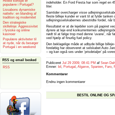
Hvilke kortspil er
indeholder. En Ford Fiesta har som regel en 45
populære i Portugal?
liter.
Lissabons dynamiske
Samtider overcharger visse udlejningsselskaber 
natteliv: en blanding af
fleste billeje kunder er vant til at fylde tanken
tradition og modernitet
udlejningsselskabernes ubestridte fordel, når
Den strategiske
Resultatet er at de lejebiler som på papiret ve
skillelinje: Aggressivitet
dyrere at leje end konkurrenternes udlejningsb
i fysiske og online
nødt til at følge trop med denne ‘uvane’, når 
kasinoer
ved hjælp af finurlig fuel policy.
Populære aktiviteter til
at nyde, når du besøger
Den beklagelige måde at udbyde billige billeje-
Portugal i en weekend
foreløbig har observeret at selskabet Auto Jar
– og kan også ses under ‘prisdetaljer’ på vor
RSS og email besked
Publiceret
Jul 29 2009, 08:41 PM
af
Sean Dah
Emner:
bil
,
Portugal
,
Algarve
,
Spanien
,
Faro
,
RSS
Kommentarer
Endnu ingen kommentarer
BESTIL ONLINE OG SP