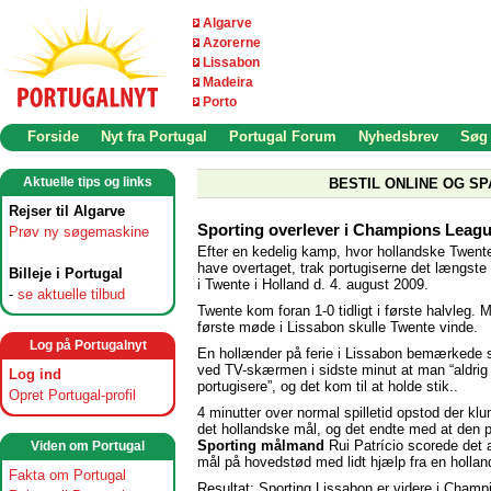
Algarve
Azorerne
Lissabon
Madeira
Porto
Forside
Nyt fra Portugal
Portugal Forum
Nyhedsbrev
Søg
Aktuelle tips og links
BESTIL ONLINE OG SP
Rejser til Algarve
Sporting overlever i Champions Leag
Prøv ny søgemaskine
Efter en kedelig kamp, hvor hollandske Twent
have overtaget, trak portugiserne det længste 
Billeje i Portugal
i Twente i Holland d. 4. august 2009.
-
se aktuelle tilbud
Twente kom foran 1-0 tidligt i første halvleg. 
første møde i Lissabon skulle Twente vinde.
Log på Portugalnyt
En hollænder på ferie i Lissabon bemærkede s
ved TV-skærmen i sidste minut at man “aldri
Log ind
portugisere”, og det kom til at holde stik..
Opret Portugal-profil
4 minutter over normal spilletid opstod der klu
det hollandske mål, og det endte med at den p
Sporting målmand
Rui Patrício scorede det 
Viden om Portugal
mål på hovedstød med lidt hjælp fra en holland
Fakta om Portugal
Resultat: Sporting Lissabon er videre i Cham