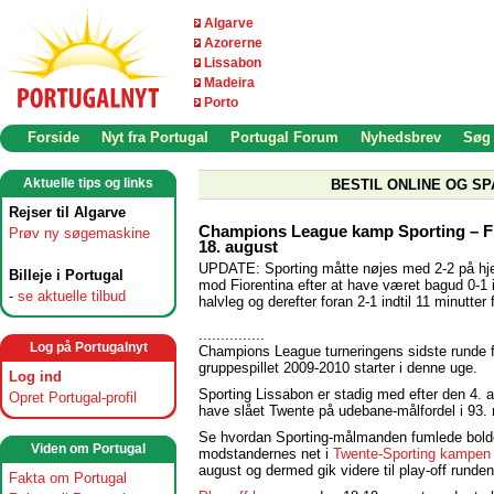
Algarve
Azorerne
Lissabon
Madeira
Porto
Forside
Nyt fra Portugal
Portugal Forum
Nyhedsbrev
Søg
Aktuelle tips og links
BESTIL ONLINE OG SP
Rejser til Algarve
Champions League kamp Sporting – Fi
Prøv ny søgemaskine
18. august
UPDATE: Sporting måtte nøjes med 2-2 på 
Billeje i Portugal
mod Fiorentina efter at have været bagud 0-1 i
-
se aktuelle tilbud
halvleg og derefter foran 2-1 indtil 11 minutter f
...............
Log på Portugalnyt
Champions League turneringens sidste runde 
gruppespillet 2009-2010 starter i denne uge.
Log ind
Sporting Lissabon er stadig med efter den 4. 
Opret Portugal-profil
have slået Twente på udebane-målfordel i 93. 
Se hvordan Sporting-målmanden fumlede bold
Viden om Portugal
modstandernes net i
Twente-Sporting kampen
august og dermed gik videre til play-off runden
Fakta om Portugal