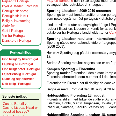
Play-off kampene
den 18-19 august med retu
Rejsen til Portugal
26 august blev udtrukket d. 7. august.
Byer & steder i Portugal
Sporting Lissabon i 2009-2010 sæsonen
Portugisisk sprog
Sportings to mest kendte profiler er den portu
Portugisisk kultur
som netop også har fået portugisisk statsborg
Bolig & investering
Liedson vil med stor sandsynlighed følge i Pe
Aktiv ferie
rødder i Brasilien. Liedson er kendt for at ban
Golf i Portugal
udtalelser fra Portugals landsholdstræner
Carl
Vin fra Portugal
Sporting Lissabon resultater i internationa
Danskere i Portugal
Sporting nåede overraskende videre fra gruppe
(2008-2009).
Her blev Sporting dog på det nærmeste ydmy
Portugal tilbud
12.
Find billigt fly til Portugal
Bedste Sporting resultat nogensinde er en 2. 
Lej billig bil i Portugal
Kampen Sporting – Fiorentina
Find billigt hotel i Portugal
Sporting møder Fiorentina i den sidste kamp 
Lej feriebolig i Portugal
Fiorentina slæuttede som nummer 4 i den inta
Guide og rejseservice
Fiorentina fra Firenze har til dagligt de dans
Køb bolig i Portugal
Begge er med i Portugal den 18. august 2009 
Holdopstilling Fiorentina 18. august
Seneste indlæg
Fiorentina stiller med følgende spillere: Avra
Gilardino, Gobbi, Martin Jørgensen, Jovetic, 
Casino Estoril vs.
Pasqual, Santana, Seculin, Vargas og C. Zanet
Casino Lisboa: Hvad er
bedst at besøge?
Holdopstilling Sporting Lissabon 18. augu