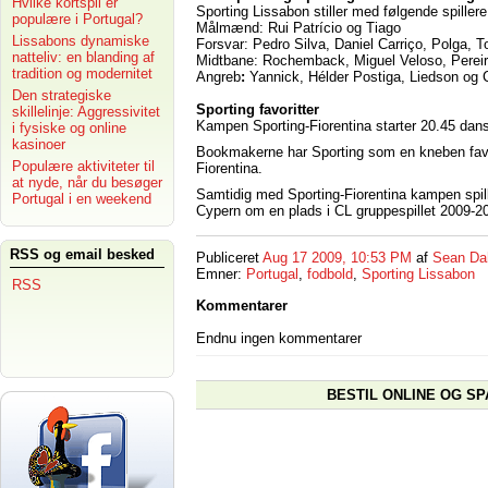
Hvilke kortspil er
Sporting Lissabon stiller med følgende spillere
populære i Portugal?
Målmænd: Rui Patrício og Tiago
Lissabons dynamiske
Forsvar: Pedro Silva, Daniel Carriço, Polga, 
natteliv: en blanding af
Midtbane: Rochemback, Miguel Veloso, Perei
tradition og modernitet
Angreb
:
Yannick, Hélder Postiga, Liedson og 
Den strategiske
Sporting favoritter
skillelinje: Aggressivitet
Kampen Sporting-Fiorentina starter 20.45 dansk
i fysiske og online
kasinoer
Bookmakerne har Sporting som en kneben favori
Populære aktiviteter til
Fiorentina.
at nyde, når du besøger
Samtidig med Sporting-Fiorentina kampen sp
Portugal i en weekend
Cypern om en plads i CL gruppespillet 2009-2
RSS og email besked
Publiceret
Aug 17 2009, 10:53 PM
af
Sean Da
Emner:
Portugal
,
fodbold
,
Sporting Lissabon
RSS
Kommentarer
Endnu ingen kommentarer
BESTIL ONLINE OG SP