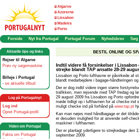
Algarve
Azorerne
Lissabon
Madeira
Porto
Forside
Nyt fra Portugal
Portugal Forum
Nyhedsbrev
Søg
Aktuelle tips og links
BESTIL ONLINE OG SP
Rejser til Algarve
Indtil videre få forsinkelser i Lissabon
Prøv ny søgemaskine
strejke blandt TAP ansatte 28-29 augu
Lissabon og Porto lufthavne er påvirkede af st
Billeje i Portugal
blandt medarbejdere i bagage-håndteringen og 
-
se aktuelle tilbud
Der er dog indtil videre ingen større forstyrrels
trafikken, men rejsende med TAP fredag og lø
29 august 2009 fra Lissabon og Porto opfordres
Log på Portugalnyt
møde tidligt op i lufthavnen for at checke ind
Log ind
muligt checke ind på forhånd på
www.tap.pt
hj
Opret Portugal-profil
Kan man nøjes med håndbagage er det tilrådel
er desuden mulighed for at anvende self-chec
maskiner i lufthavnen.
Viden om Portugal
Der er planlagt yderligere to strejkedage den 1
Fakta om Portugal
september 2009.