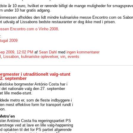
dste år 10 euro, hvilket er rørende billigt de mange muligheder for smagsprøve
rn under 10 har gratis adgang.
inmessen afholdes den lidt mindre kulinariske messe Encontro com os Sabore
et udvalg af Lissabons bedste restauranter er dog ikke med i prisen.
ssen Encontro com o Vinho 2008
.
:
tugal 2009
Sep 2009, 12:02 PM
af
Sean Dahl
med
ingen kommentarer
l
,
Lissabon
,
kulinariske oplevelser
,
vin
,
events
gmester i utraditionelt valg-stunt
22. september
listiske borgmester António Costa har i
 det nationale valg den 27. september
t lille medie-stunt.
ddede metro er, som de fleste indbyggere i
en mest effektive form for transport rundt i
bon.
Metro’en
ter António Costa fra regeringspartiet PS
erstrege ved at lave en lille valg-happening
d optakten til det for PS partiet afgørende