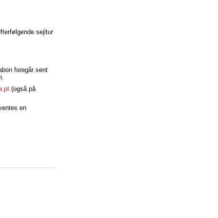
terfølgende sejltur
sabon foregår sent
n.
.pt
(også på
rventes en