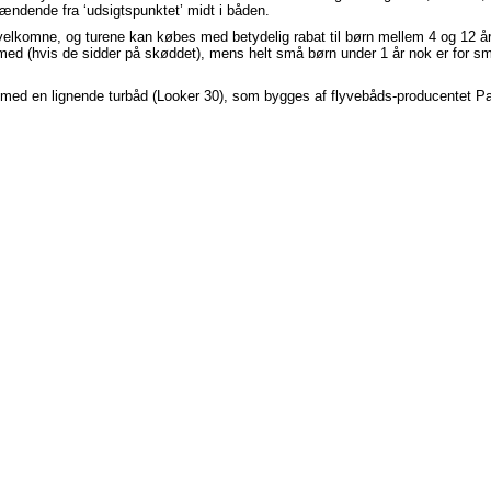
ndende fra ‘udsigtspunktet’ midt i båden.
elkomne, og turene kan købes med betydelig rabat til børn mellem 4 og 12 år
ed (hvis de sidder på skøddet), mens helt små børn under 1 år nok er for små
med en lignende turbåd (Looker 30), som bygges af flyvebåds-producentet Par