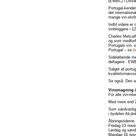
(EWBC) i Lissa
Portugal-kende
det internation
mange vin-skrib
Indtil videre er
vinbloggere i 1
Charles Metcal
og som medforf
Portugals vin- 
Portugal –
se
b
Sideløbende med
deltagere
.
EWBC 
Salget af portu
kvalitetsmæssig
Se også: Den a
Vinsmagning i
For alle vin-in
Med mere end 25
Som sædvanlig 
i bydelen Alcânt
Åbningstiderne
Fredag 13 nove
Lørdag og sønd
Mandag 16 nove