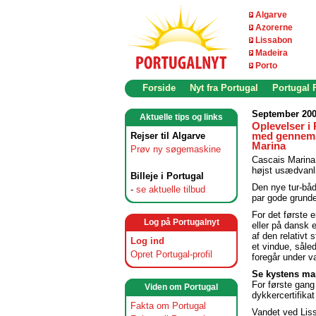
Algarve
Azorerne
Lissabon
Madeira
Porto
Forside
Nyt fra Portugal
Portugal
September 200
Aktuelle tips og links
Oplevelser i 
Rejser til Algarve
med gennemsi
Marina
Prøv ny søgemaskine
Cascais Marina 
højst usædvanl
Billeje i Portugal
Den nye tur-båd
-
se aktuelle tilbud
par gode grunde 
For det første 
Log på Portugalnyt
eller på dansk 
af den relativt 
Log ind
et vindue, såle
Opret Portugal-profil
foregår under v
Se kystens ma
For første gang
Viden om Portugal
dykkercertifika
Fakta om Portugal
Vandet ved Lissa