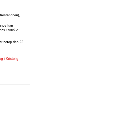
rostationen),
tance kan
 ikke noget om.
der netop den 22.
dag i Kristelig