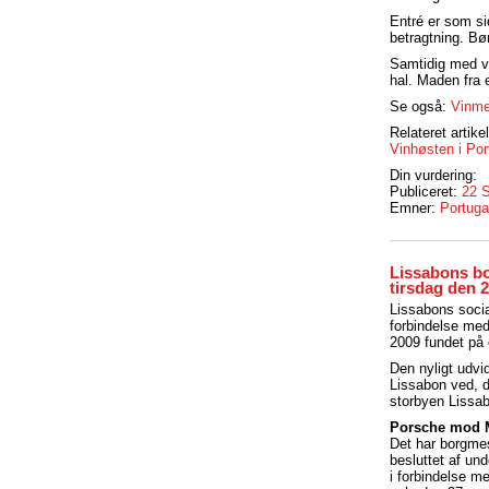
Entré er som si
betragtning. Bø
Samtidig med v
hal. Maden fra 
Se også:
Vinme
Relateret artikel
Vinhøsten i Por
Din vurdering:
Publiceret:
22 
Emner:
Portuga
Lissabons bor
tirsdag den 
Lissabons socia
forbindelse med
2009 fundet på e
Den nyligt udvi
Lissabon ved, d
storbyen Lissa
Porsche mod 
Det har borgmes
besluttet af und
i forbindelse me