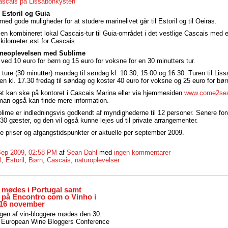
ascais på Lissabonkysten
, Estoril og Guia
med gode muligheder for at studere marinelivet går til Estoril og til Oeiras.
en kombineret lokal Cascais-tur til Guia-området i det vestlige Cascais med ef
ar kilometer øst for Cascais.
rineoplevelsen med Sublime
 ved 10 euro for børn og 15 euro for voksne for en 30 minutters tur.
 ture (30 minutter) mandag til søndag kl. 10.30, 15.00 og 16.30. Turen til Lis
n kl. 17.30 fredag til søndag og koster 40 euro for voksne og 25 euro for bør
illet kan ske på kontoret i Cascais Marina eller via hjemmesiden
www.come2sea
man også kan finde mere information.
ime er indledningsvis godkendt af myndighederne til 12 personer. Senere fo
 30 gæster, og den vil også kunne lejes ud til private arrangementer.
 priser og afgangstidspunkter er aktuelle per september 2009.
Sep 2009, 02:58 PM
af
Sean Dahl
med
ingen kommentarer
l
,
Estoril
,
Børn
,
Cascais
,
naturoplevelser
 mødes i Portugal samt
på Encontro com o Vinho i
-16 november
en af vin-bloggere mødes den 30.
il European Wine Bloggers Conference