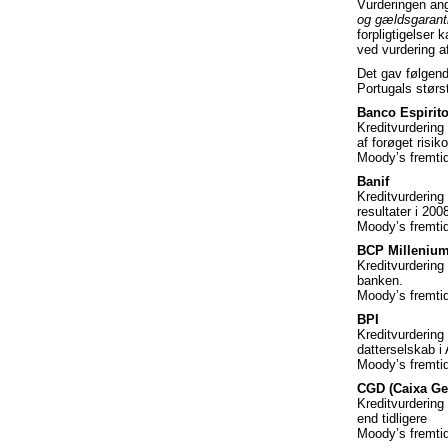
Vurderingen ang
og gældsgarant
forpligtigelse
ved vurdering af
Det gav følgende
Portugals størs
Banco Espirit
Kreditvurdering
af forøget risik
Moody’s fremtid
Banif
Kreditvurdering
resultater i 200
Moody’s fremtid
BCP Milleniu
Kreditvurdering
banken.
Moody’s fremtid
BPI
Kreditvurdering
datterselskab i
Moody’s fremtid
CGD (Caixa Ge
Kreditvurdering 
end tidligere
Moody’s fremtid