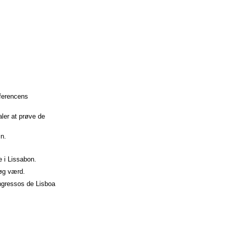
nferencens
aler at prøve de
in.
e i Lissabon.
søg værd.
ngressos de Lisboa