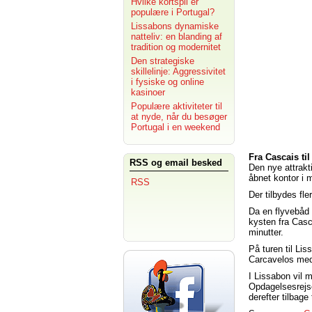
Hvilke kortspil er
populære i Portugal?
Lissabons dynamiske
natteliv: en blanding af
tradition og modernitet
Den strategiske
skillelinje: Aggressivitet
i fysiske og online
kasinoer
Populære aktiviteter til
at nyde, når du besøger
Portugal i en weekend
Fra Cascais til
RSS og email besked
Den nye attrakt
åbnet kontor i 
RSS
Der tilbydes fle
Da en flyvebåd 
kysten fra Casc
minutter.
På turen til Lis
Carcavelos med 
I Lissabon vil
Opdagelsesrej
derefter tilbage 