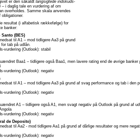
ivet er den såkaldt
langsigtede indskuds-
i
– i daglig tale en vurdering af om
r kan overholdes. Samme skala anvendes
 obligationer.
 resultat (i alfabetisk rækkefølge) for
te banker:
o Santo (BES)
 nedsat til A1 – mod tidligere Aa3 på grund
o for tab på udlån.
s-vurdering (Outlook): stabil
 uændret Baa1 – tidligere også Baa1, men lavere rating end de øvrige banker p
8
s-vurdering (Outlook): negativ
m
 nedsat til A1 – mod tidligere Aa3 på grund af svag performance og tab i den p
s-vurdering (Outlook): negativ
 uændret A1 – tidligere også A1, men svagt negativ på Outlook på grund af udvi
 Angola
s-vurdering (Outlook): negativ
ral de Deposito)
nedsat til Aa2 - mod tidligere Aa1 på grund af dårlige resultater og mere negat
s-vurdering (Outlook): negativ