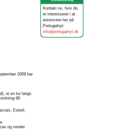
Annoncering
Kontakt os, hvis du
er interesseret i at
annoncere her på
Portugalnyt:
info@portugalnyt.dk
september 2009 har
), er en tur langs
å omkring 90
scais, Estoril,
de
Docas og vender