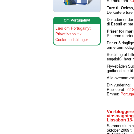
Se mere om:
C
Ture til Oeiras
De kortere ture 
Desuden er der 
Om Portugalnyt
til Estoril et p
Læs om Portugalnyt
Priser for ma
Privatlivspolitik
Priserne starter
Cookie indstillinger
Der er 3 daglige
om eftermiddage
Bestilling af b
engelsk), hvor 
Flyvebåden Subl
godkendelse til
Alle ovennævnte
Din vurdering:
Publiceret:
22 
Emner:
Portuga
Vin-bloggere
vinsmagning 
Lissabon 13
Sammenslutning
oktober 2009 t