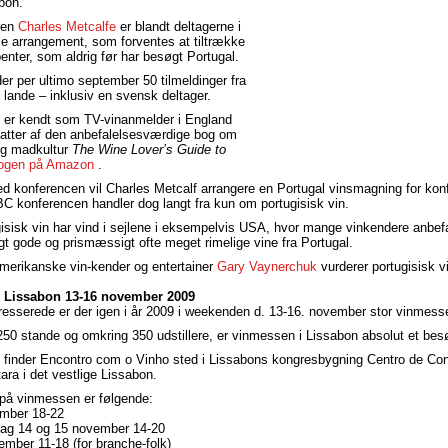
bon.
ren
Charles Metcalfe
er blandt deltagerne i
ale arrangement, som forventes at tiltrække
enter, som aldrig før har besøgt Portugal.
 der per ultimo september 50 tilmeldinger fra
2 lande – inklusiv en svensk deltager.
f er kendt som TV-vinanmelder i England
atter af den anbefalelsesværdige bog om
og madkultur
The Wine Lover’s Guide to
ogen på Amazon
.
 konferencen vil Charles Metcalf arrangere en Portugal vinsmagning for ko
konferencen handler dog langt fra kun om portugisisk vin.
gisisk vin har vind i sejlene i eksempelvis USA, hvor mange vinkendere anbef
t gode og prismæssigt ofte meget rimelige vine fra Portugal.
merikanske vin-kender og entertainer
Gary Vaynerchuk
vurderer portugisisk v
 Lissabon 13-16 november 2009
teresserede er der igen i år 2009 i weekenden d. 13-16. november stor vinmess
0 stande og omkring 350 udstillere, er vinmessen i Lissabon absolut et be
finder Encontro com o Vinho sted i Lissabons kongresbygning Centro de Co
ara i det vestlige Lissabon.
 på vinmessen er følgende:
mber 18-22
ag 14 og 15 november 14-20
mber 11-18 (for branche-folk)