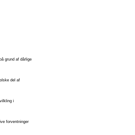
å grund af dårlige
olske del af
lkling i
ive forventninger