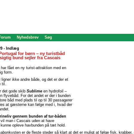
 Forum
Nyhedsbrev
Søg
9 - Indlæg
Portugal for børn – ny turistbåd
gtig bund sejler fra Cascais
har fået en ny turist-attraktion med en
ig form.
 ligner ikke andre både, og det er der et
til.
er det gode skib
Sublime
en hydrofoil –
en flyvebåd. For det andet er der i bunden
store båd med plads til op til 30 passagerer
des at gæsterne kan følge med i, hvad der
andet.
rineliv gennem bunden af tur-båden
 vil man i Cascais uden at have
t kunne opleve havbunden på tæt hold.
bonkysten er de fleste steder så klart at det er muligt at følge fisk, krabber,