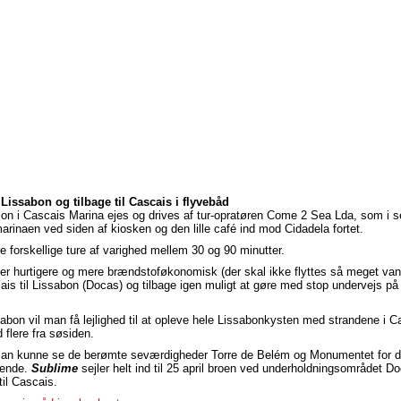
 Lissabon og tilbage til Cascais i flyvebåd
ion i Cascais Marina ejes og drives af tur-opratøren Come 2 Sea Lda, som i 
marinaen ved siden af kiosken og den lille café ind mod Cidadela fortet.
re forskellige ture af varighed mellem 30 og 90 minutter.
er hurtigere og mere brændstoføkonomisk (der skal ikke flyttes så meget vand
ais til Lissabon (Docas) og tilbage igen muligt at gøre med stop undervejs p
sabon vil man få lejlighed til at opleve hele Lissabonkysten med strandene i Ca
flere fra søsiden.
 man kunne se de berømte seværdigheder Torre de Belém og Monumentet for 
sende.
Sublime
sejler helt ind til 25 april broen ved underholdningsområdet 
til Cascais.