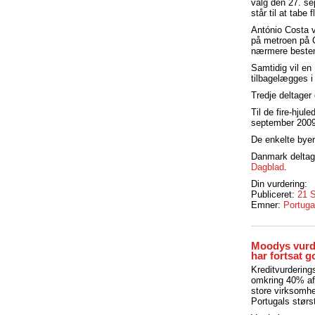
valg den 27. se
står til at tabe 
António Costa 
på metroen på C
nærmere bestem
Samtidig vil en
tilbagelægges i
Tredje deltager 
Til de fire-hjul
september 2009 
De enkelte byer 
Danmark deltage
Dagblad
.
Din vurdering:
Publiceret:
21 
Emner:
Portuga
Moodys vurde
har fortsat g
Kreditvurdering
omkring 40% af 
store virksomhe
Portugals størs