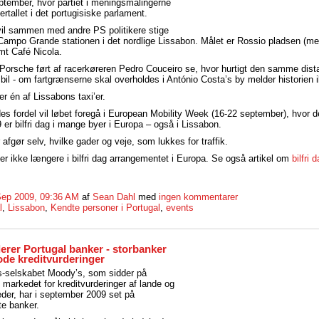
ptember, hvor partiet i meningsmålingerne
flertallet i det portugisiske parlament.
vil sammen med andre PS politikere stige
ampo Grande stationen i det nordlige Lissabon. Målet er Rossio pladsen (met
t Café Nicola.
 Porsche ført af racerkøreren Pedro Couceiro se, hvor hurtigt den samme dis
 bil - om fartgrænserne skal overholdes i António Costa’s by melder historien
er én af Lissabons taxi’er.
edes fordel vil løbet foregå i European Mobility Week (16-22 september), hvor 
er bilfri dag i mange byer i Europa – også i Lissabon.
afgør selv, hvilke gader og veje, som lukkes for traffik.
r ikke længere i bilfri dag arrangementet i Europa. Se også artikel om
bilfri 
Sep 2009, 09:36 AM
af
Sean Dahl
med
ingen kommentarer
l
,
Lissabon
,
Kendte personer i Portugal
,
events
rer Portugal banker - storbanker
ode kreditvurderinger
s-selskabet Moody’s, som sidder på
markedet for kreditvurderinger af lande og
der, har i september 2009 set på
te banker.