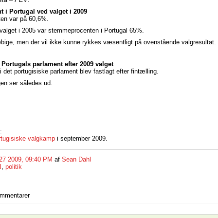
i Portugal ved valget i 2009
en var på 60,6%.
valget i 2005 var stemmeprocenten i Portugal 65%.
løbige, men der vil ikke kunne rykkes væsentligt på ovenstående valgresultat.
i Portugals parlament efter 2009 valget
 det portugisiske parlament blev fastlagt efter fintælling.
en ser således ud:
:
rtugisiske valgkamp
i september 2009.
27 2009, 09:40 PM
af
Sean Dahl
l
,
politik
ommentarer