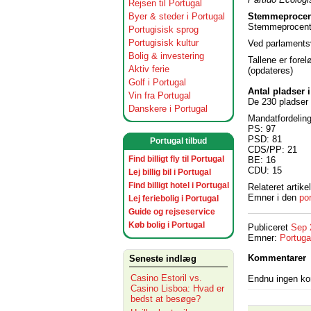
Rejsen til Portugal
Stemmeprocent 
Byer & steder i Portugal
Stemmeprocent
Portugisisk sprog
Portugisisk kultur
Ved parlaments
Bolig & investering
Tallene er fore
Aktiv ferie
(opdateres)
Golf i Portugal
Antal pladser 
Vin fra Portugal
De 230 pladser i
Danskere i Portugal
Mandatfordeling
PS: 97
PSD: 81
Portugal tilbud
CDS/PP: 21
Find billigt fly til Portugal
BE: 16
CDU: 15
Lej billig bil i Portugal
Find billigt hotel i Portugal
Relateret artikel
Emner i den
po
Lej feriebolig i Portugal
Guide og rejseservice
Køb bolig i Portugal
Publiceret
Sep 
Emner:
Portuga
Kommentarer
Seneste indlæg
Casino Estoril vs.
Endnu ingen k
Casino Lisboa: Hvad er
bedst at besøge?