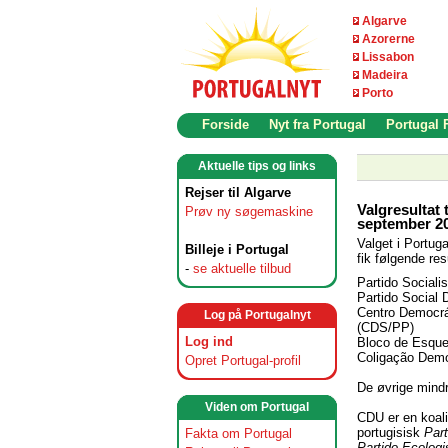
Algarve
Azorerne
Lissabon
Madeira
Porto
Forside
Nyt fra Portugal
Portugal
Aktuelle tips og links
Rejser til Algarve
Valgresultat 
Prøv ny søgemaskine
september 2
Valget i Portug
Billeje i Portugal
fik følgende res
-
se aktuelle tilbud
Partido Sociali
Partido Social
Centro Democrát
Log på Portugalnyt
(CDS/PP)
Log ind
Bloco de Esque
Coligação Demo
Opret Portugal-profil
De øvrige mindr
Viden om Portugal
CDU er en koali
portugisisk
Par
Fakta om Portugal
Partido Ecolog