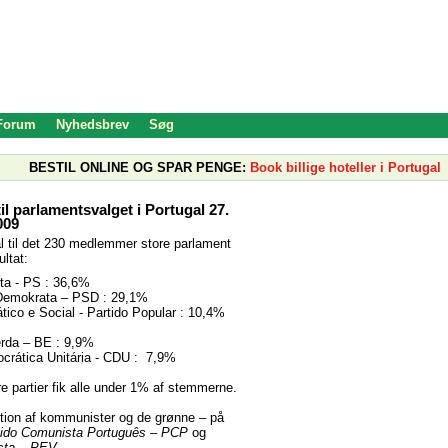
 Forum
Nyhedsbrev
Søg
BESTIL ONLINE OG SPAR PENGE:
Book billige hoteller i Portugal
til parlamentsvalget i Portugal 27.
009
al til det 230 medlemmer store parlament
ultat:
sta - PS : 36,6%
 Demokrata – PSD : 29,1%
ico e Social - Partido Popular : 10,4%
rda – BE : 9,9%
crática Unitária - CDU : 7,9%
e partier fik alle under 1% af stemmerne.
tion af kommunister og de grønne – på
tido Comunista Português – PCP
og
ista – PEV
.