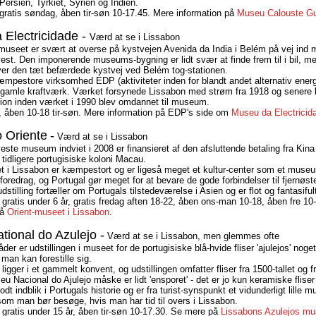
ersien, Tyrkiet, Syrien og Indien.
/gratis søndag, åben tir-søn 10-17.45. Mere information på
Museu Calouste Gu
 Electricidade -
Værd at se i Lissabon
s-museet er svært at overse på kystvejen Avenida da India i Belém på vej ind
vest. Den imponerende museums-bygning er lidt svær at finde frem til i bil, m
er den tæt befærdede kystvej ved Belém tog-stationen.
æmpestore virksomhed EDP (aktiviteter inden for blandt andet alternativ energ
 gamle kraftværk. Værket forsynede Lissabon med strøm fra 1918 og senere b
ation inden værket i 1990 blev omdannet til museum.
s, åben 10-18 tir-søn. Mere information på EDP's side om
Museu da Electricid
 Oriente
-
Værd at se i Lissabon
ste museum indviet i 2008 er finansieret af den afsluttende betaling fra Kina f
tidligere portugisiske koloni Macau.
t i Lissabon er kæmpestort og er ligeså meget et kultur-center som et muse
foredrag, og Portugal gør meget for at bevare de gode forbindelser til fjernøs
stilling fortæller om Portugals tilstedeværelse i Asien og er flot og fantasiful
 gratis under 6 år, gratis fredag aften 18-22, åben ons-man 10-18, åben fre 10
på
Orient-museet i Lissabon
.
ional do Azulejo -
Værd at se i Lissabon, men glemmes ofte
r er udstillingen i museet for de portugisiske blå-hvide fliser 'ajulejos' noge
 man kan forestille sig.
ligger i et gammelt konvent, og udstillingen omfatter fliser fra 1500-tallet og 
 Nacional do Ajulejo måske er lidt 'ensporet' - det er jo kun keramiske fliser
godt indblik i Portugals historie og er fra turist-synspunkt et vidunderligt lill
om man bør besøge, hvis man har tid til overs i Lissabon.
 gratis under 15 år, åben tir-søn 10-17.30. Se mere på
Lissabons Azulejos m