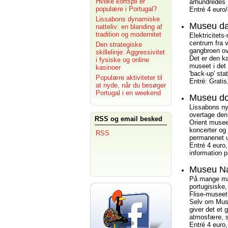
Hvilke kortspil er
århundredes P
populære i Portugal?
Entré 4 euro
Lissabons dynamiske
Museu da
natteliv: en blanding af
tradition og modernitet
Elektricitet
centrum fra 
Den strategiske
gangbroen ov
skillelinje: Aggressivitet
Det er den k
i fysiske og online
museet i det
kasinoer
'back-up' st
Populære aktiviteter til
Entré: Grati
at nyde, når du besøger
Portugal i en weekend
Museu do
Lissabons nye
overtage den 
RSS og email besked
Orient musee
koncerter og 
RSS
permanenet ud
Entré 4 euro,
information 
Museu Nat
På mange måde
portugisiske,
Flise-museet 
Selv om Museu
giver det et 
atmosfære, s
Entré 4 euro,