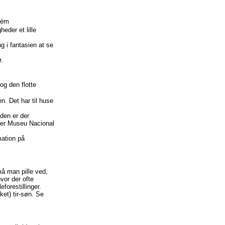
elém
eder et lille
g i fantasien at se
r.
g den flotte
. Det har til huse
uden er der
e er Museu Nacional
mation på
må man pille ved,
hvor der ofte
forestillinger.
ket) tir-søn. Se