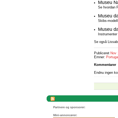
Museu Na
Se hvordan P
Museu da
Skibs-modelle
Museu da
Instrumenter
Se også Lissa
Publiceret
Nov 
Emner:
Portuga
Kommentarer
Endnu ingen k
Partnere og sponsorer:
Mini-annoncører: