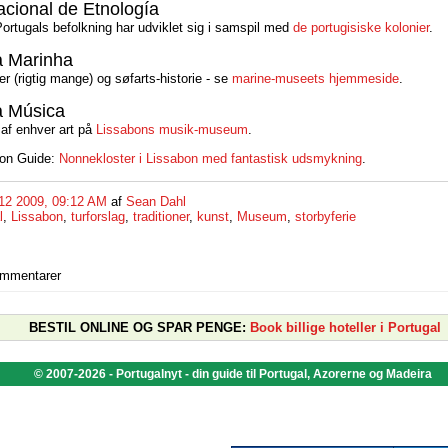
cional de Etnología
ortugals befolkning har udviklet sig i samspil med
de portugisiske kolonier
.
 Marinha
r (rigtig mange) og søfarts-historie - se
marine-museets hjemmeside
.
 Música
 af enhver art på
Lissabons musik-museum
.
bon Guide:
Nonnekloster i Lissabon med fantastisk udsmykning
.
12 2009, 09:12 AM
af
Sean Dahl
l
,
Lissabon
,
turforslag
,
traditioner
,
kunst
,
Museum
,
storbyferie
ommentarer
BESTIL ONLINE OG SPAR PENGE:
Book billige hoteller i Portugal
© 2007-2026 - Portugalnyt - din guide til Portugal, Azorerne og Madeira