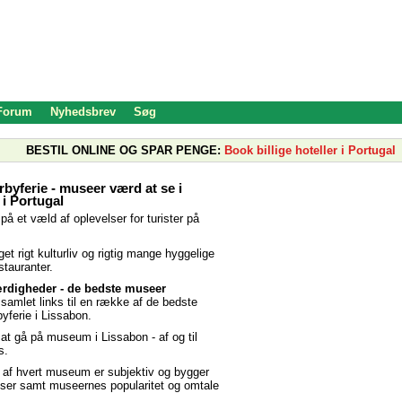
 Forum
Nyhedsbrev
Søg
BESTIL ONLINE OG SPAR PENGE:
Book billige hoteller i Portugal
byferie - museer værd at se i
i Portugal
på et væld af oplevelser for turister på
et rigt kulturliv og rigtig mange hyggelige
stauranter.
rdigheder - de bedste museer
 samlet links til en række af de bedste
yferie i Lissabon.
gt at gå på museum i Lissabon - af og til
s.
 af hvert museum er subjektiv og bygger
lser samt museernes popularitet og omtale