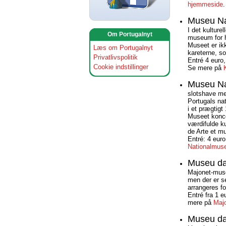
hjemmeside
.
Museu Na
I det kulture
Om Portugalnyt
museum for h
Museet er ik
Læs om Portugalnyt
kareterne, s
Privatlivspolitik
Entré 4 euro,
Cookie indstillinger
Se mere på
Museu Nac
slotshave m
Portugals na
i et prægtigt
Museet konce
værdifulde k
de Arte et m
Entré: 4 euro
Nationalmus
Museu da
Majonet-muse
men der er se
arrangeres fo
Entré fra 1 e
mere på
Maj
Museu da