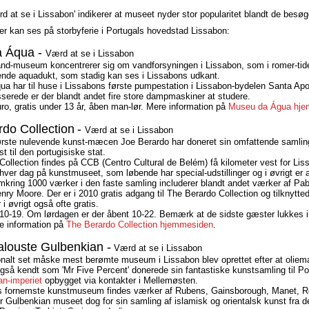
d at se i Lissabon' indikerer at museet nyder stor popularitet blandt de besøge
 kan ses på storbyferie i Portugals hovedstad Lissabon:
a Áqua -
Værd at se i Lissabon
nd-museum koncentrerer sig om vandforsyningen i Lissabon, som i romer-tide
nde aquadukt, som stadig kan ses i Lissabons udkant.
a har til huse i Lissabons første pumpestation i Lissabon-bydelen Santa Apol
sserede er der blandt andet fire store dampmaskiner at studere.
uro, gratis under 13 år, åben man-lør. Mere information på
Museu da Água hj
do Collection
-
Værd at se i Lissabon
ørste nulevende kunst-mæcen Joe Berardo har doneret sin omfattende samlin
 til den portugisiske stat.
Collection findes på CCB (Centro Cultural de Belém) få kilometer vest for Li
hver dag på kunstmuseet, som løbende har special-udstillinger og i øvrigt er a
mkring 1000 værker i den faste samling includerer blandt andet værker af Pa
ry Moore. Der er i 2010 gratis adgang til The Berardo Collection og tilknytted
r i øvrigt også ofte gratis.
 10-19. Om lørdagen er der åbent 10-22. Bemærk at de sidste gæster lukkes i
re information på
The Berardo Collection hjemmesiden
.
louste Gulbenkian -
Værd at se i Lissabon
ionalt set måske mest berømte museum i Lissabon blev oprettet efter at olie
gså kendt som 'Mr Five Percent' donerede sin fantastiske kunstsamling til Por
an-imperiet
opbygget via kontakter i Mellemøsten.
s fornemste kunstmuseum findes værker af Rubens, Gainsborough, Manet, R
r Gulbenkian museet dog for sin samling af islamisk og orientalsk kunst fra d