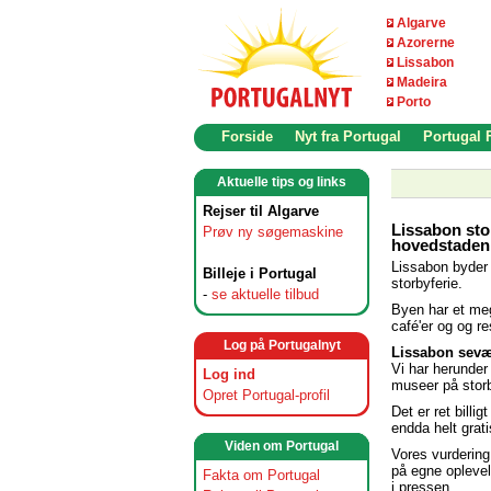
Algarve
Azorerne
Lissabon
Madeira
Porto
Forside
Nyt fra Portugal
Portugal
Aktuelle tips og links
Rejser til Algarve
Lissabon stor
Prøv ny søgemaskine
hovedstaden 
Lissabon byder 
Billeje i Portugal
storbyferie.
-
se aktuelle tilbud
Byen har et meg
café'er og og re
Log på Portugalnyt
Lissabon sevæ
Vi har herunder
Log ind
museer på storb
Opret Portugal-profil
Det er ret billi
endda helt grati
Viden om Portugal
Vores vurdering
på egne opleve
Fakta om Portugal
i pressen.