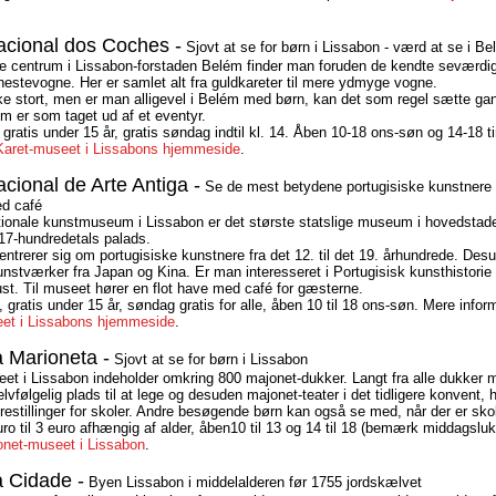
cional dos Coches -
Sjovt at se for børn i Lissabon - værd at se i B
lle centrum i Lissabon-forstaden Belém finder man foruden de kendte seværdigh
estevogne. Her er samlet alt fra guldkareter til mere ydmyge vogne.
ke stort, men er man alligevel i Belém med børn, kan det som regel sætte gan
om er som taget ud af et eventyr.
 gratis under 15 år, gratis søndag indtil kl. 14. Åben 10-18 ons-søn og 14-18 ti
Karet-museet i Lissabons hjemmeside
.
ional de Arte Antiga -
Se de mest betydene portugisiske kunstnere o
ed café
tionale kunstmuseum i Lissabon er det største statslige museum i hovedstaden
 17-hundredetals palads.
ntrerer sig om portugisiske kunstnere fra det 12. til det 19. århundrede. Des
unstværker fra Japan og Kina. Er man interesseret i Portugisisk kunsthistori
ust. Til museet hører en flot have med café for gæsterne.
, gratis under 15 år, søndag gratis for alle, åben 10 til 18 ons-søn. Mere infor
eet i Lissabons hjemmeside
.
 Marioneta -
Sjovt at se for børn i Lissabon
et i Lissabon indeholder omkring 800 majonet-dukker. Langt fra alle dukker 
lvfølgelig plads til at lege og desuden majonet-teater i det tidligere konvent, 
restillinger for skoler. Andre besøgende børn kan også se med, når der er skole
uro til 3 euro afhængig af alder, åben10 til 13 og 14 til 18 (bemærk middagsluk
onet-museet i Lissabon
.
 Cidade -
Byen Lissabon i middelalderen før 1755 jordskælvet