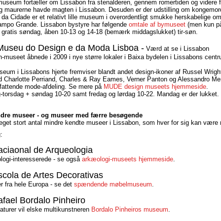
useum fortæller om Lissabon fra stenalderen, gennem romertiden og videre fr
og maurerne havde magten i Lissabon. Desuden er der udstilling om kongemord
da Cidade er et relativt lille museum i overordentligt smukke herskabelige om
ampo Grande. Lissabon bystyre har følgende
omtale af bymuseet
(men kun på
, gratis søndag, åben 10-13 og 14-18 (bemærk middagslukket) tir-søn.
useu do Design e da Moda Lisboa -
Værd at se i Lissabon
museet åbnede i 2009 i nye større lokaler i Baixa bydelen i Lissabons cent
seum i Lissabons hjerte fremviser blandt andet design-ikoner af Russel Wrig
d Charlotte Perriand, Charles & Ray Eames, Verner Panton og Alessandro Me
fattende mode-afdeling. Se mere på
MUDE design museets hjemmeside
.
g-torsdag + søndag 10-20 samt fredag og lørdag 10-22. Mandag er der lukket.
dre museer - og museer med færre besøgende
eget stort antal mindre kendte museer i Lissabon, som hver for sig kan være
:
ciaonal de Arqueologia
logi-interesserede - se også
arkæologi-museets hjemmeside
.
cola de Artes Decorativas
 fra hele Europa - se det
spændende møbelmuseum
.
fael Bordalo Pinheiro
aturer vil elske multikunstneren
Bordalo Pinheiros museum
.