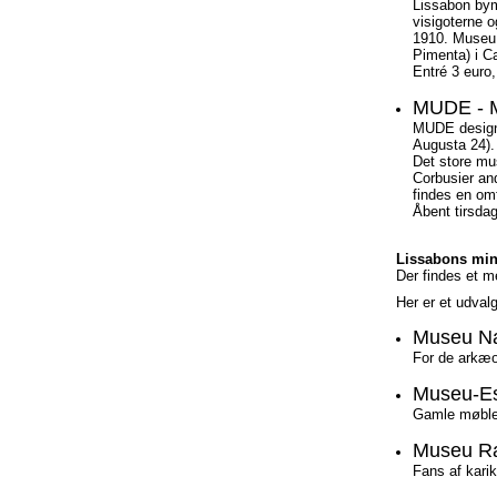
Lissabon bym
visigoterne 
1910. Museu 
Pimenta) i C
Entré 3 euro
MUDE - M
MUDE design-
Augusta 24).
Det store mu
Corbusier an
findes en om
Åbent tirsda
Lissabons min
Der findes et m
Her er et udvalg
Museu Na
For de arkæo
Museu-Es
Gamle møbler
Museu Ra
Fans af karik