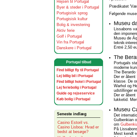
Rejsen til Portugal
Prædikatet 'Vær
Byer & steder i Portugal
Portugisisk sprog
Følgende museer
Portugisisk kultur
Museu d
Bolig & investering
Lissabons va
Aktiv ferie
den imponere
Golf i Portugal
Museu de Áqu
Vin fra Portugal
teknik-intere
Entré 2,50 e
Danskere i Portugal
The Berar
Portugal tilbud
Portugals st
moderne kunst
Find billigt fly til Portugal
The Berardo 
Lej billig bil i Portugal
Der er åbent 
klasse. De o
Find billigt hotel i Portugal
Warhol og Hen
Lej feriebolig i Portugal
udstillinger e
Guide og rejseservice
Der er åbent
Køb bolig i Portugal
lukketid. Me
Museu Ca
Seneste indlæg
Det internat
Gulbenkian o
Casino Estoril vs.
om
Gulbenki
Casino Lisboa: Hvad er
På Lissabon
bedst at besøge?
Mest kendt e