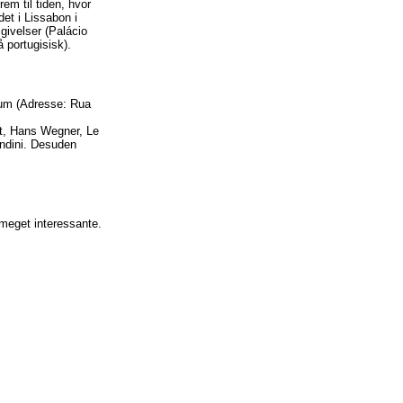
em til tiden, hvor
et i Lissabon i
givelser (Palácio
 portugisisk).
rum (Adresse: Rua
ht, Hans Wegner, Le
ndini. Desuden
 meget interessante.