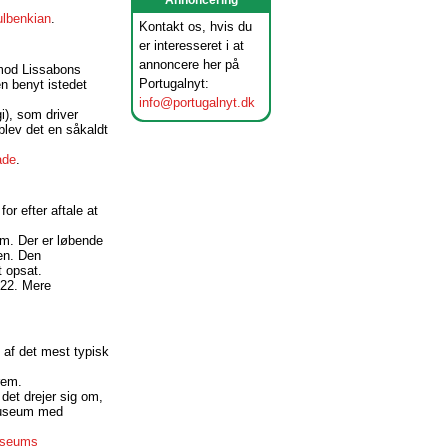
Annoncering
lbenkian
.
Kontakt os, hvis du
er interesseret i at
annoncere her på
 mod Lissabons
Portugalnyt:
en benyt istedet
info@portugalnyt.dk
i), som driver
lev det en såkaldt
ade
.
or efter aftale at
um. Der er løbende
ten. Den
t opsat.
-22. Mere
t af det mest typisk
frem.
 det drejer sig om,
e museum med
useums