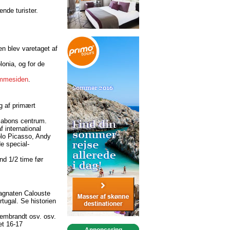
nde turister.
n blev varetaget af
onia, og for de
emmesiden
.
g af primært
ssabons centrum.
f international
blo Picasso, Andy
e special-
nd 1/2 time før
magnaten Calouste
tugal. Se historien
embrandt osv. osv.
et 16-17