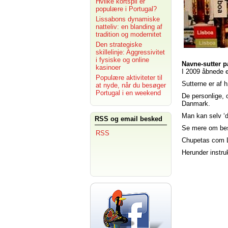
Hvilke kortspil er
populære i Portugal?
Lissabons dynamiske
natteliv: en blanding af
tradition og modernitet
Den strategiske
skillelinje: Aggressivitet
i fysiske og online
Navne-sutter p
kasinoer
I 2009 åbnede et
Populære aktiviteter til
Sutterne er af 
at nyde, når du besøger
Portugal i en weekend
De personlige, 
Danmark.
Man kan selv ‘
RSS og email besked
Se mere om best
RSS
Chupetas com L
Herunder instruk