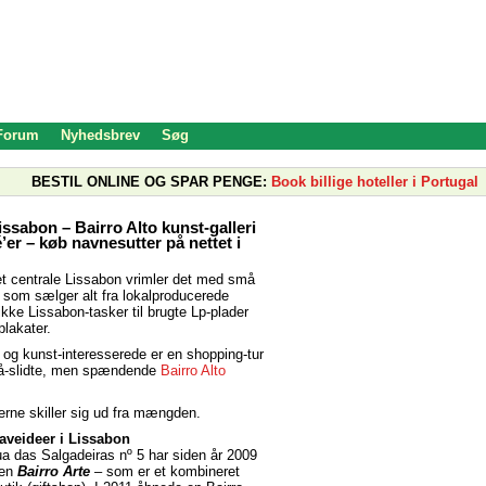
 Forum
Nyhedsbrev
Søg
BESTIL ONLINE OG SPAR PENGE:
Book billige hoteller i Portugal
ssabon – Bairro Alto kunst-galleri
er – køb navnesutter på nettet i
 det centrale Lissabon vrimler det med små
, som sælger alt fra lokalproducerede
kke Lissabon-tasker til brugte Lp-plader
plakater.
 og kunst-interesserede er en shopping-tur
å-slidte, men spændende
Bairro Alto
.
gerne skiller sig ud fra mængden.
gaveideer i Lissabon
a das Salgadeiras nº 5 har siden år 2009
gen
Bairro Arte
– som er et kombineret