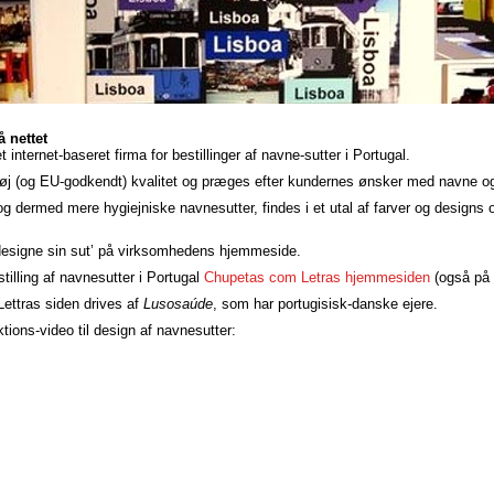
å nettet
 internet-baseret firma for bestillinger af navne-sutter i Portugal.
høj (og EU-godkendt) kvalitet og præges efter kundernes ønsker med navne og/
og dermed mere hygiejniske navnesutter, findes i et utal af farver og designs 
designe sin sut’ på virksomhedens hjemmeside.
illing af navnesutter i Portugal
Chupetas com Letras hjemmesiden
(også på 
ettras siden drives af
Lusosaúde
, som har portugisisk-danske ejere.
tions-video til design af navnesutter: