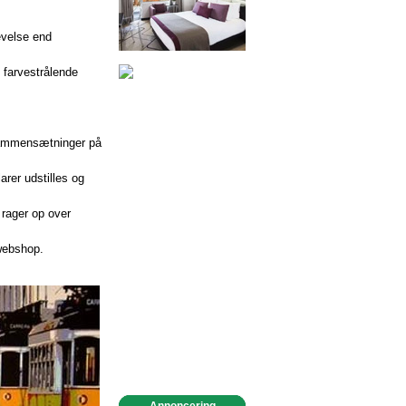
evelse end
i farvestrålende
-sammensætninger på
arer udstilles og
 rager op over
 webshop.