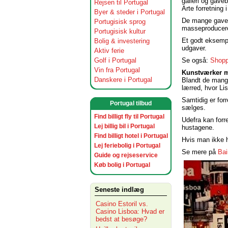
galleri og gaveb
Rejsen til Portugal
Arte forretning 
Byer & steder i Portugal
De mange gave-
Portugisisk sprog
masseproducered
Portugisisk kultur
Et godt eksempel
Bolig & investering
udgaver.
Aktiv ferie
Se også:
Shopp
Golf i Portugal
Vin fra Portugal
Kunstværker 
Danskere i Portugal
Blandt de mange
lærred, hvor Li
Samtidig er for
Portugal tilbud
sælges.
Find billigt fly til Portugal
Udefra kan forr
Lej billig bil i Portugal
hustagene.
Find billigt hotel i Portugal
Hvis man ikke h
Lej feriebolig i Portugal
Se mere på
Bai
Guide og rejseservice
Køb bolig i Portugal
Seneste indlæg
Casino Estoril vs.
Casino Lisboa: Hvad er
bedst at besøge?