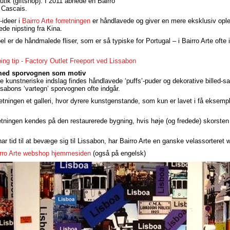
utik (giftshop). I 2011 åbnede en Bairro
i Cascais.
ideer i
Bairro Arte forretningen
er håndlavede og giver en mere eksklusiv opl
e nipsting fra Kina.
 er de håndmalede fliser, som er så typiske for Portugal – i Bairro Arte ofte 
ing tip - Factory Outlet Freeport ved Lissabon
med sporvognen som motiv
 kunstneriske indslag findes håndlavede ‘puffs’-puder og dekorative billed
ssabons ‘vartegn’ sporvognen ofte indgår.
retningen et galleri, hvor dyrere kunstgenstande, som kun er lavet i få eksempl
etningen kendes på den restaurerede bygning, hvis høje (og fredede) skorsten
ar tid til at bevæge sig til Lissabon, har Bairro Arte en ganske velassorteret
rro Arte webshop hjemmesiden
(også på engelsk)