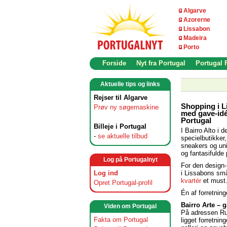
Algarve
Azorerne
Lissabon
Madeira
Porto
Forside
Nyt fra Portugal
Portugal
Aktuelle tips og links
Rejser til Algarve
Shopping i Li
Prøv ny søgemaskine
med gave-idé’
Portugal
Billeje i Portugal
I Bairro Alto i
-
se aktuelle tilbud
specielbutikker
sneakers og uni
og fantasifulde 
Log på Portugalnyt
For den design-
i Lissabons sm
Log ind
kvartér
et must
Opret Portugal-profil
Én af forretnin
Bairro Arte – 
Viden om Portugal
På adressen Ru
Fakta om Portugal
ligget forretnin