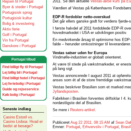
2011. Se den aktuelle
Vestas-aktie kurs på Eu
Rejsen til Portugal
Byer & steder i Portugal
Værdien af Vestas på Københavns Fondsbørs e
Portugisisk sprog
EDP-R fordobler netto-overskud
Portugisisk kultur
Det går ellers ganske godt for verdens fjerde
Bolig & investering
I første halvdel af 2011 fordoblede EDP-R over
Aktiv ferie
hovedmarkedet i USA er udviklingen positiv.
Golf i Portugal
En medvirkende årsag til optimisme hos EDP-R 
Vin fra Portugal
falde – herunder omkostninger til leverandører
Danskere i Portugal
Vestas satser uden for Europa
Vindmølle-industrien er globalt orienteret.
Portugal tilbud
At være til stede på vækstmarkeder, er enest
Find billigt fly til Portugal
på lang sigt.
Lej billig bil i Portugal
Vestas annoncerede I august 2011 at opførelsen
Find billigt hotel i Portugal
anses som ét af de store fremtidige vækstmar
Lej feriebolig i Portugal
Vestas beskriver Brasilien som et marked med 
Guide og rejseservice
Jyllandsposten
.
Køb bolig i Portugal
Fabrikken i Brasilien forventes driftsklar I 4. 
nordøstligste del af Brasilien.
Seneste indlæg
Se mere i
Reuters-artikel
.
Casino Estoril vs.
Casino Lisboa: Hvad er
Publiceret
Aug 22 2011, 08:15 AM
af
Sean Da
bedst at besøge?
Emner:
Portugal
,
Erhvervsliv i Portugal
,
Brasil