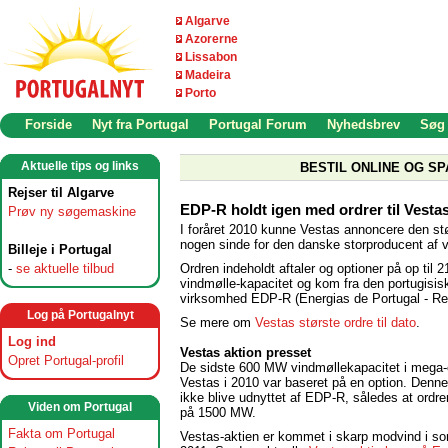
Algarve
Azorerne
Lissabon
Madeira
Porto
Forside
Nyt fra Portugal
Portugal Forum
Nyhedsbrev
Søg
Aktuelle tips og links
BESTIL ONLINE OG SP
Rejser til Algarve
EDP-R holdt igen med ordrer til Vestas
Prøv ny søgemaskine
I foråret 2010 kunne Vestas annoncere den stø
nogen sinde for den danske storproducent af v
Billeje i Portugal
Ordren indeholdt aftaler og optioner på op til
-
se aktuelle tilbud
vindmølle-kapacitet og kom fra den portugisis
virksomhed EDP-R (Energias de Portugal - Re
Log på Portugalnyt
Se mere om
Vestas største ordre til dato
.
Log ind
Vestas aktion presset
Opret Portugal-profil
De sidste 600 MW vindmøllekapacitet i mega-o
Vestas i 2010 var baseret på en option. Denne
ikke blive udnyttet af EDP-R, således at ordren
Viden om Portugal
på 1500 MW.
Fakta om Portugal
Vestas-aktien er kommet i skarp modvind i 