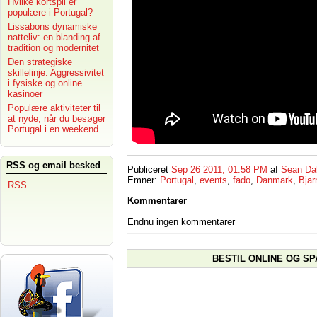
Hvilke kortspil er
populære i Portugal?
Lissabons dynamiske
natteliv: en blanding af
tradition og modernitet
Den strategiske
skillelinje: Aggressivitet
i fysiske og online
kasinoer
Populære aktiviteter til
at nyde, når du besøger
Portugal i en weekend
RSS og email besked
Publiceret
Sep 26 2011, 01:58 PM
af
Sean Da
Emner:
Portugal
,
events
,
fado
,
Danmark
,
Bjar
RSS
Kommentarer
Endnu ingen kommentarer
BESTIL ONLINE OG SP