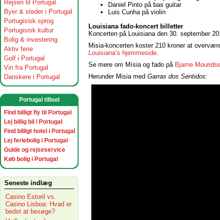
Rejsen til Portugal
Daniel Pinto på bas guitar
Byer & steder i Portugal
Luis Cunha på violin
Portugisisk sprog
Louisiana fado-koncert billetter
Portugisisk kultur
Koncerten på Louisiana den 30. september 201
Bolig & investering
Misia-koncerten koster 210 kroner at overvære,
Aktiv ferie
Louisiana’s hjemmeside
.
Golf i Portugal
Se mere om Mísia og fado på
Bjarne Mourids
Vin fra Portugal
Herunder Misia med
Garras dos Sentidos
:
Danskere i Portugal
Portugal tilbud
Find billigt fly til Portugal
Lej billig bil i Portugal
Find billigt hotel i Portugal
Lej feriebolig i Portugal
Guide og rejseservice
Køb bolig i Portugal
Seneste indlæg
Casino Estoril vs.
Casino Lisboa: Hvad er
bedst at besøge?