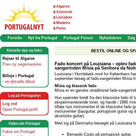
Algarve
Azorerne
Lissabon
Madeira
Porto
Forside
Nyt fra Portugal
Portugal Forum
Nyhedsbrev
Søg
Aktuelle tips og links
BESTIL ONLINE OG SP
Rejser til Algarve
Fado koncert på Louisiana – oplev fad
Prøv ny søgemaskine
sangerinden Mísia på Senhora da Noit
Louisiana i Humlebæk nord for København har
Billeje i Portugal
september besøg af fado-sangerinden Mísia fr
-
se aktuelle tilbud
Mísia og klassisk fado
Mísia er en ganske utraditionel fado-sangerind
Log på Portugalnyt
Hun spænder bredt fra den klassiske fado til 
eksperimenterende toner, og havde i 1995 mode
Log ind
tilføje nye instrumenter til de klassiske fado gu
Opret Portugal-profil
instrumenter (basguitar, portugisisk guitar og 
akustiske guitar).
Med sig på Danmarks-besøget på Louisiana h
Viden om Portugal
Fakta om Portugal
Bernardo Couto på portugisisk guitar