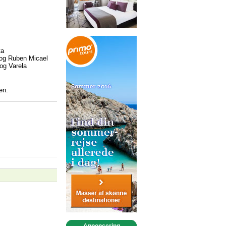
ta
 og Ruben Micael
og Varela
en.