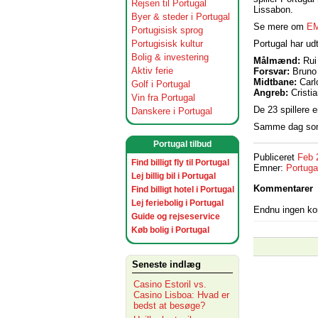
Rejsen til Portugal
Lissabon.
Byer & steder i Portugal
Se mere om
EM
Portugisisk sprog
Portugal har ud
Portugisisk kultur
Bolig & investering
Målmænd:
Rui 
Aktiv ferie
Forsvar:
Bruno 
Midtbane:
Carl
Golf i Portugal
Angreb:
Cristi
Vin fra Portugal
De 23 spillere 
Danskere i Portugal
Samme dag som 
Portugal tilbud
Publiceret
Feb 
Find billigt fly til Portugal
Emner:
Portuga
Lej billig bil i Portugal
Kommentarer
Find billigt hotel i Portugal
Lej feriebolig i Portugal
Endnu ingen k
Guide og rejseservice
Køb bolig i Portugal
Seneste indlæg
Casino Estoril vs.
Casino Lisboa: Hvad er
bedst at besøge?