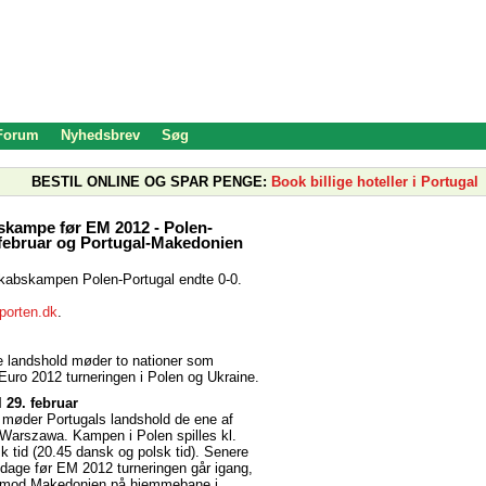
 Forum
Nyhedsbrev
Søg
BESTIL ONLINE OG SPAR PENGE:
Book billige hoteller i Portugal
kampe før EM 2012 - Polen-
 februar og Portugal-Makedonien
abskampen Polen-Portugal endte 0-0.
porten.dk
.
e landshold møder to nationer som
l Euro 2012 turneringen i Polen og Ukraine.
 29. februar
 møder Portugals landshold de ene af
Warszawa. Kampen i Polen spilles kl.
sk tid (20.45 dansk og polsk tid). Senere
 dage før EM 2012 turneringen går igang,
al mod Makedonien på hjemmebane i