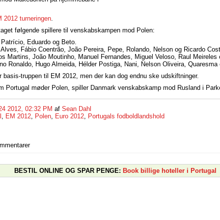
 2012 turneringen
.
taget følgende spillere til venskabskampen mod Polen:
Patrício, Eduardo og Beto.
Alves, Fábio Coentrão, João Pereira, Pepe, Rolando, Nelson og Ricardo Cos
os Martins, João Moutinho, Manuel Fernandes, Miguel Veloso, Raul Meireles
ano Ronaldo, Hugo Almeida, Hélder Postiga, Nani, Nelson Oliveira, Quaresma 
er basis-truppen til EM 2012, men der kan dog endnu ske udskiftninger.
Portugal møder Polen, spiller Danmark venskabskamp mod Rusland i Park
24 2012, 02:32 PM
af
Sean Dahl
l
,
EM 2012
,
Polen
,
Euro 2012
,
Portugals fodboldlandshold
ommentarer
BESTIL ONLINE OG SPAR PENGE:
Book billige hoteller i Portugal