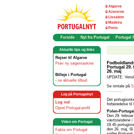
Algarve
Azorerne
Lissabon
Madeira
Porto
Forside
Nyt fra Portugal
Portugal
Aktuelle tips og links
Rejser til Algarve
Fodboldlands
Prøv ny søgemaskine
Portugal 29.
26. maj
Billeje i Portugal
UPDATE: Vensk
-
se aktuelle tilbud
Se omtale på
S
.............
Log på Portugalnyt
Det portugisisk
Log ind
forberedelse ti
Opret Portugal-profil
Polen-Portugal
Den 29. februar
værtslandene i 
Viden om Portugal
19.45 portugisi
den 26. maj, få
Fakta om Portugal
spiller Portug