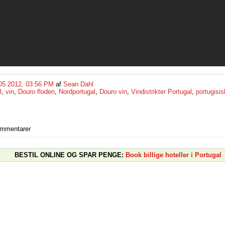
05 2012, 03:56 PM
af
Sean Dahl
l
,
vin
,
Douro floden
,
Nordportugal
,
Douro vin
,
Vindistrikter Portugal
,
portugisis
ommentarer
BESTIL ONLINE OG SPAR PENGE:
Book billige hoteller i Portugal