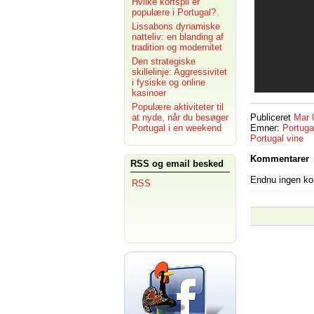
Hvilke kortspil er
populære i Portugal?
Lissabons dynamiske
natteliv: en blanding af
tradition og modernitet
Den strategiske
skillelinje: Aggressivitet
i fysiske og online
kasinoer
Populære aktiviteter til
at nyde, når du besøger
Publiceret
Mar 
Portugal i en weekend
Emner:
Portuga
Portugal vine
Kommentarer
RSS og email besked
Endnu ingen k
RSS