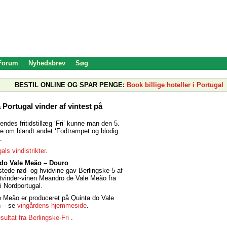
 Forum
Nyhedsbrev
Søg
BESTIL ONLINE OG SPAR PENGE:
Book billige hoteller i Portugal
 Portugal vinder af vintest på
endes fritidstillæg ‘Fri’ kunne man den 5.
e om blandt andet ‘Fodtrampet og blodig
.
als vindistrikter
.
do Vale Meäo – Douro
stede rød- og hvidvine gav Berlingske 5 af
testvinder-vinen Meandro de Vale Meão fra
i Nordportugal.
 Meão er produceret på Quinta do Vale
n – se
vingårdens hjemmeside
.
sultat fra Berlingske-Fri
.