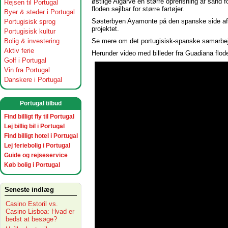
østlige Algarve en større oprensning af sand f
Rejsen til Portugal
floden sejlbar for større fartøjer.
Byer & steder i Portugal
Søsterbyen Ayamonte på den spanske side af 
Portugisisk sprog
projektet.
Portugisisk kultur
Se mere om det portugisisk-spanske samarbe
Bolig & investering
Aktiv ferie
Herunder video med billeder fra Guadiana flo
Golf i Portugal
Vin fra Portugal
Danskere i Portugal
Portugal tilbud
Find billigt fly til Portugal
Lej billig bil i Portugal
Find billigt hotel i Portugal
Lej feriebolig i Portugal
Guide og rejseservice
Køb bolig i Portugal
Seneste indlæg
Casino Estoril vs.
Casino Lisboa: Hvad er
bedst at besøge?