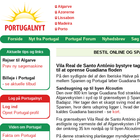
Algarve
Azorerne
Lissabon
Madeira
Porto
Forside
Nyt fra Portugal
Portugal Forum
Nyhedsbrev
Søg
Aktuelle tips og links
BESTIL ONLINE OG SP
Rejser til Algarve
Vila Real de Santo António bystyre tage
Prøv ny søgemaskine
til at oprense Guadiana floden
På den sydligste del af den Iberiske Halvø p
Billeje i Portugal
mellem Spanien og Portugal løber Guadiana fl
-
se aktuelle tilbud
Sandsugning op til byen Alcoutim
Den over 800 km lange Guadiana flod strækker
Algarvekysten i syd op til grænsebyen (i Span
Log på Portugalnyt
Badajoz. Her tager den et skarpt sving mod øs
Log ind
Spanien, hvor dens udspring ligger i, hvad der
kaldes Guadiana bassinet - se
kort
.
Opret Portugal-profil
Fra grænsebyen Vila Real de Santo António p
østligste og varmeste del af Algarvekysten i P
Viden om Portugal
der omkring 35 km nordpå op til byen Alcoutim
Fakta om Portugal
På denne strækning planlægger myndighedern