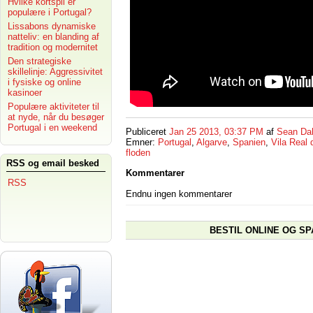
Hvilke kortspil er
populære i Portugal?
Lissabons dynamiske
natteliv: en blanding af
tradition og modernitet
Den strategiske
skillelinje: Aggressivitet
i fysiske og online
kasinoer
Populære aktiviteter til
at nyde, når du besøger
Portugal i en weekend
Publiceret
Jan 25 2013, 03:37 PM
af
Sean Da
Emner:
Portugal
,
Algarve
,
Spanien
,
Vila Real 
floden
RSS og email besked
Kommentarer
RSS
Endnu ingen kommentarer
BESTIL ONLINE OG SP