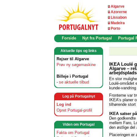
Algarve
Azorerne
Lissabon
Madeira
Porto
Forside
Nyt fra Portugal
Portugal
Aktuelle tips og links
Rejser til Algarve
IKEA Loulé g
Prøv ny søgemaskine
Algarve – re
arbejdsplads
Billeje i Portugal
En stor mulighed
-
se aktuelle tilbud
Loulé-området e
kunde-vandring
Fronterne var t
Log på Portugalnyt
IKEA’s planer 
tilhørende stort
Log ind
Opret Portugal-profil
IKEA satser på
Den godkendte p
mellem Faro, L
Viden om Portugal
den østlige del
Fakta om Portugal
Placeringen er 