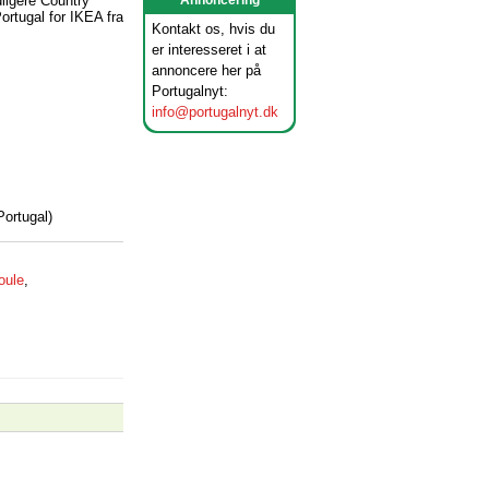
dligere Country
Annoncering
rtugal for IKEA fra
Kontakt os, hvis du
er interesseret i at
annoncere her på
Portugalnyt:
info@portugalnyt.dk
Portugal)
oule
,