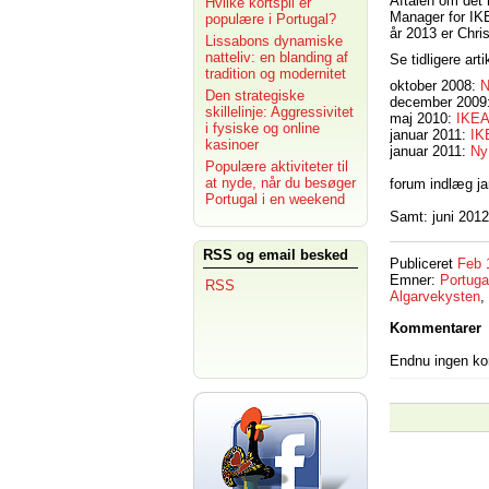
Aftalen om det 
Hvilke kortspil er
Manager for IKE
populære i Portugal?
år 2013 er Chri
Lissabons dynamiske
natteliv: en blanding af
Se tidligere art
tradition og modernitet
oktober 2008:
N
Den strategiske
december 2009
skillelinje: Aggressivitet
maj 2010:
IKEA
i fysiske og online
januar 2011:
IK
kasinoer
januar 2011:
Ny
Populære aktiviteter til
at nyde, når du besøger
forum indlæg j
Portugal i en weekend
Samt: juni 2012
RSS og email besked
Publiceret
Feb 
Emner:
Portuga
RSS
Algarvekysten
,
Kommentarer
Endnu ingen k