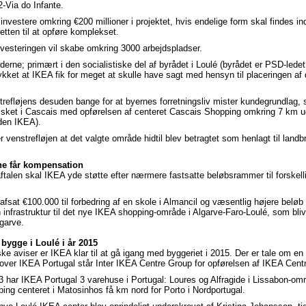
2-Via do Infante.
nvestere omkring €200 millioner i projektet, hvis endelige form skal findes ind
etten til at opføre komplekset.
nvesteringen vil skabe omkring 3000 arbejdspladser.
erne; primært i den socialistiske del af byrådet i Loulé (byrådet er PSD-ledet
trykket at IKEA fik for meget at skulle have sagt med hensyn til placeringen af
trefløjens desuden bange for at byernes forretningsliv mister kundegrundlag,
 sket i Cascais med opførelsen af centeret Cascais Shopping omkring 7 km u
den IKEA).
 venstrefløjen at det valgte område hidtil blev betragtet som henlagt til landb
e får kompensation
ftalen skal IKEA yde støtte efter nærmere fastsatte beløbsrammer til forskelli
afsat €100.000 til forbedring af en skole i Almancil og væsentlig højere beløb 
 infrastruktur til det nye IKEA shopping-område i Algarve-Faro-Loulé, som bliv
lgarve.
t bygge i Loulé i år 2015
iske aviser er IKEA klar til at gå igang med byggeriet i 2015. Der er tale om e
ver IKEA Portugal står Inter IKEA Centre Group for opførelsen af IKEA Centr
3 har IKEA Portugal 3 varehuse i Portugal: Loures og Alfragide i Lissabon-om
ing centeret i Matosinhos få km nord for Porto i Nordportugal.