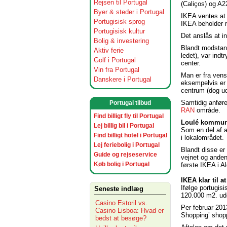
Rejsen til Portugal
(Caliços) og A2
Byer & steder i Portugal
IKEA ventes at i
Portugisisk sprog
IKEA beholder r
Portugisisk kultur
Det anslås at i
Bolig & investering
Blandt modstand
Aktiv ferie
ledet), var ind
Golf i Portugal
center.
Vin fra Portugal
Man er fra vens
Danskere i Portugal
eksempelvis er
centrum (dog u
Samtidig anfører
Portugal tilbud
RAN
område.
Find billigt fly til Portugal
Loulé kommun
Lej billig bil i Portugal
Som en del af a
Find billigt hotel i Portugal
i lokalområdet.
Lej feriebolig i Portugal
Blandt disse er 
Guide og rejseservice
vejnet og anden
Køb bolig i Portugal
første IKEA i A
IKEA klar til a
Ifølge portugis
Seneste indlæg
120.000 m2. udo
Casino Estoril vs.
Per februar 201
Casino Lisboa: Hvad er
Shopping’ shopp
bedst at besøge?