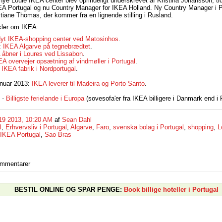
nye Loulé IKEA center blev oprindeligt underskrevet af Kristina Johansson, ti
A Portugal og nu Country Manager for IKEA Holland. Ny Country Manager i Po
stiane Thomas, der kommer fra en lignende stilling i Rusland.
ikler om IKEA:
yt IKEA-shopping center ved Matosinhos
.
:
IKEA Algarve på tegnebrædtet
.
 åbner i Loures ved Lissabon
.
EA overvejer opsætning af vindmøller i Portugal
.
 IKEA fabrik i Nordportugal
.
anuar 2013:
IKEA leverer til Madeira og Porto Santo
.
 -
Billigste ferielande i Europa
(sovesofa'er fra IKEA billigere i Danmark end i 
19 2013, 10:20 AM
af
Sean Dahl
l
,
Erhvervsliv i Portugal
,
Algarve
,
Faro
,
svenska bolag i Portugal
,
shopping
,
L
IKEA Portugal
,
Sao Bras
ommentarer
BESTIL ONLINE OG SPAR PENGE:
Book billige hoteller i Portugal