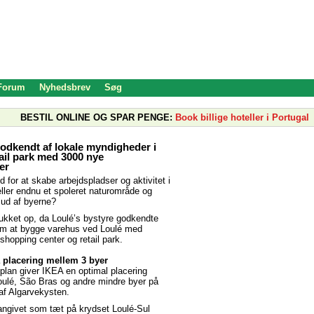
 Forum
Nyhedsbrev
Søg
BESTIL ONLINE OG SPAR PENGE:
Book billige hoteller i Portugal
odkendt af lokale myndigheder i
tail park med 3000 nye
er
 for at skabe arbejdspladser og aktivitet i
ller endnu et spoleret naturområde og
 ud af byerne?
rukket op, da Loulé’s bystyre godkendte
om at bygge varehus ved Loulé med
 shopping center og retail park.
 placering mellem 3 byer
lan giver IKEA en optimal placering
oulé, São Bras og andre mindre byer på
 af Algarvekysten.
angivet som tæt på krydset Loulé-Sul