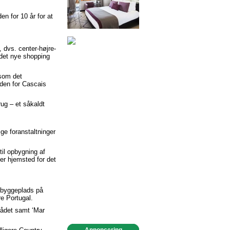
en for 10 år for at
, dvs. center-højre-
 det nye shopping
 som det
den for Cascais
rug – et såkaldt
ge foranstaltninger
til opbygning af
er hjemsted for det
n byggeplads på
e Portugal.
rådet samt ‘Mar