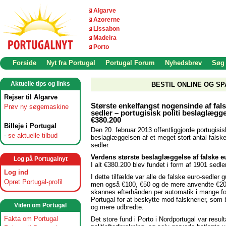
Algarve
Azorerne
Lissabon
Madeira
Porto
Forside
Nyt fra Portugal
Portugal Forum
Nyhedsbrev
Søg
Aktuelle tips og links
BESTIL ONLINE OG SP
Rejser til Algarve
Største enkelfangst nogensinde af fal
Prøv ny søgemaskine
sedler – portugisisk politi beslaglægg
€380.200
Billeje i Portugal
Den 20. februar 2013 offentliggjorde portugisisk
-
se aktuelle tilbud
beslaglæggelsen af et meget stort antal falske
sedler.
Verdens største beslaglæggelse af falske e
Log på Portugalnyt
I alt €380.200 blev fundet i form af 1901 sedler
Log ind
I dette tilfælde var alle de falske euro-sedler 
Opret Portugal-profil
men også €100, €50 og de mere anvendte €20
skannes efterhånden per automatik i mange for
Portugal for at beskytte mod falsknerier, som 
Viden om Portugal
og mere udbredte.
Fakta om Portugal
Det store fund i Porto i Nordportugal var result