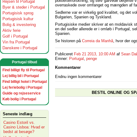
politiefterforskning, og selv garvede betjente v
Rejsen til Portugal
overraskede over omfanget og mængden af fal
Byer & steder i Portugal
Sedlerne var er virkelig god kvalitet, og det vo
Portugisisk sprog
Bulgarien, Spanien og Tyskland.
Portugisisk kultur
Portugisiske medier skriver at en moldavisk s
Bolig & investering
en del sedler allerede er i omløb i Portugal, se
Aktiv ferie
Spanien.
Golf i Portugal
Se historen på
Correia da Manhã
, hvor der og
Vin fra Portugal
Danskere i Portugal
Publiceret
Feb 21 2013, 10:00 AM
af
Sean Da
Emner:
Portugal
,
penge
Portugal tilbud
Kommentarer
Find billigt fly til Portugal
Lej billig bil i Portugal
Endnu ingen kommentarer
Find billigt hotel i Portugal
Lej feriebolig i Portugal
BESTIL ONLINE OG SP
Guide og rejseservice
Køb bolig i Portugal
Seneste indlæg
Casino Estoril vs.
Casino Lisboa: Hvad er
bedst at besøge?