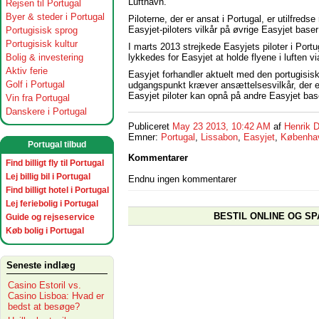
Lufthavn.
Rejsen til Portugal
Byer & steder i Portugal
Piloterne, der er ansat i Portugal, er utilfre
Easyjet-piloters vilkår på øvrige Easyjet baser
Portugisisk sprog
Portugisisk kultur
I marts 2013 strejkede Easyjets piloter i Port
lykkedes for Easyjet at holde flyene i luften v
Bolig & investering
Aktiv ferie
Easyjet forhandler aktuelt med den portugisisk
Golf i Portugal
udgangspunkt kræver ansættelsesvilkår, der er
Easyjet piloter kan opnå på andre Easyjet bas
Vin fra Portugal
Danskere i Portugal
Publiceret
May 23 2013, 10:42 AM
af
Henrik D
Emner:
Portugal
,
Lissabon
,
Easyjet
,
Københav
Portugal tilbud
Kommentarer
Find billigt fly til Portugal
Lej billig bil i Portugal
Endnu ingen kommentarer
Find billigt hotel i Portugal
Lej feriebolig i Portugal
BESTIL ONLINE OG SP
Guide og rejseservice
Køb bolig i Portugal
Seneste indlæg
Casino Estoril vs.
Casino Lisboa: Hvad er
bedst at besøge?