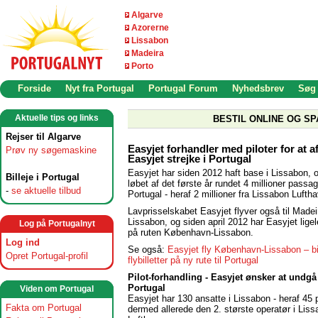
Algarve
Azorerne
Lissabon
Madeira
Porto
Forside
Nyt fra Portugal
Portugal Forum
Nyhedsbrev
Søg
Aktuelle tips og links
BESTIL ONLINE OG SP
Rejser til Algarve
Easyjet forhandler med piloter for at 
Prøv ny søgemaskine
Easyjet strejke i Portugal
Easyjet har siden 2012 haft base i Lissabon, o
Billeje i Portugal
løbet af det første år rundet 4 millioner passag
-
se aktuelle tilbud
Portugal - heraf 2 millioner fra Lissabon Lufth
Lavprisselskabet Easyjet flyver også til Madei
Lissabon, og siden april 2012 har Easyjet ligel
Log på Portugalnyt
på ruten København-Lissabon.
Log ind
Se også:
Easyjet fly København-Lissabon – bi
Opret Portugal-profil
flybilletter på ny rute til Portugal
Pilot-forhandling - Easyjet ønsker at undgå 
Portugal
Viden om Portugal
Easyjet har 130 ansatte i Lissabon - heraf 45 pi
Fakta om Portugal
dermed allerede den 2. største operatør i Lis